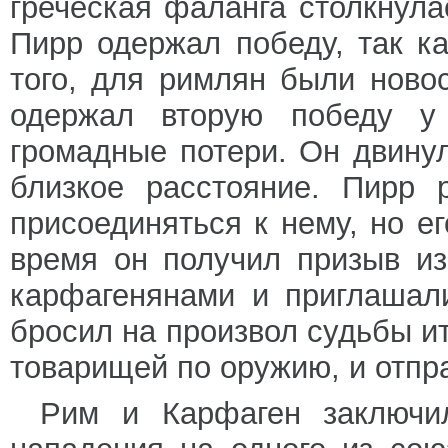
греческая фаланга столкнула
Пирр одержал победу, так к
того, для римлян были ново
одержал вторую победу у
громадные потери. Он двину
близкое расстояние. Пирр 
присоединяться к нему, но е
время он получил призыв и
карфагенянами и приглашали
бросил на произвол судьбы ит
товарищей по оружию, и отпр
Рим и Карфаген заключи