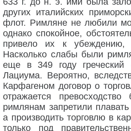
633 г. до н. э. ими была зал
других италийских приморс
флот. Римляне не любили мо
однако спокойное, обстояте
привело их к убеждению, 
Насколько слабы были римля
еще в 349 году греческий 
Лациума. Вероятно, вследст
Карфагеном договор о торгов
отражается превосходство 
римлянам запретили плавать
а производить торговлю в ка
только под правительствен