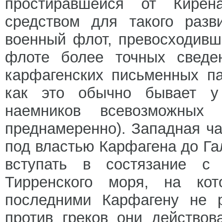
простиравшейся от Кирена
средством для такого разв
военный флот, превосходивш
флоте более точных сведен
карфагенских письменных па
как это обычно бывает у 
наемников всевозможных 
преднамеренно). Западная ч
под властью Карфагена до Га
вступать в состязание с
Тирренского моря, на кот
последними Карфагену не р
против греков они действов