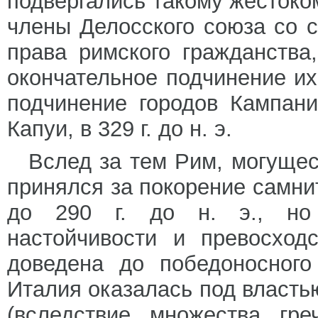
подвергались такому жестоко
члены Делосского союза со 
права римского гражданства
окончательное подчинение их
подчинение городов Кампани
Капуи, в 329 г. до н. э.
Вслед за тем Рим, могущес
принялся за покорение самнит
до 290 г. до н. э., но
настойчивости и превосход
доведена до победоносного
Италия оказалась под властью
(вследствие множества гре