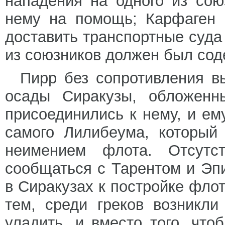
нападения на одного из сою
нему на помощь; Карфаген 
доставить транспортные суда
из союзников должен был сод
Пирр без сопротивления в
осады Сиракузы, обложенн
присоединились к нему, и ем
самого Лилибеума, который 
неимением флота. Отсут
сообщаться с Тарентом и Эпи
в Сиракузах к постройке флот
тем, среди греков возникл
уладить, и вместо того, что