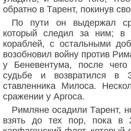
обратно в Тарент, покинув св
По пути он выдержал ср
который следил за ним; в 
кораблей, с остальными до
возобновил войну против Рима
у Беневентума, после чего
судьбе и возвратился в Э
ставленника Милоса. Неско
сражении у Аргоса.
Римляне осадили Тарент, н
взять до тех пор, пока в
карфагенский флот, который