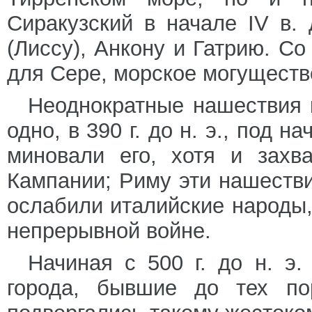
Сиракузский в начале IV в. 
(Лиссу), Анкону и Гатрию. С
для Сере, морское могуществ
Неоднократные нашествия к
одно, в 390 г. до н. э., под 
миновали его, хотя и захв
Кампании; Риму эти нашестви
ослабили италийские народы,
непрерывной войне.
Начиная с 500 г. до н. э
города, бывшие до тех по