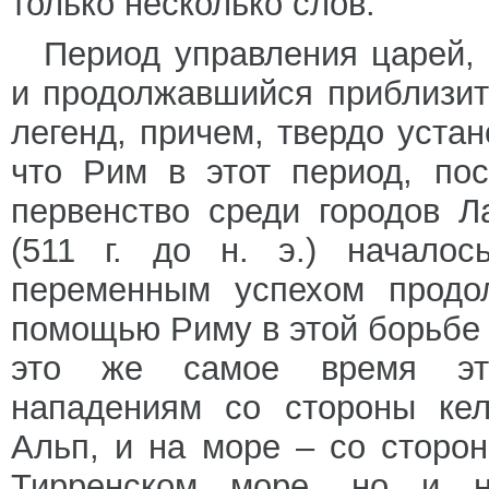
только несколько слов.
Период управления царей,
и продолжавшийся приблизите
легенд, причем, твердо уста
что Рим в этот период, по
первенство среди городов Л
(511 г. до н. э.) началос
переменным успехом продо
помощью Риму в этой борьбе 
это же самое время этр
нападениям со стороны кел
Альп, и на море – со сторон
Тирренском море, но и н