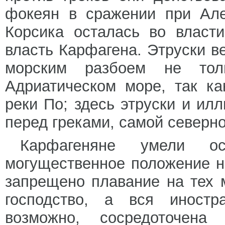
фокеян в сражении при Але
Корсика осталась во власт
власть Карфагена. Этруски в
морским разбоем не то
Адриатическом море, так ка
реки По; здесь этруски и и
перед греками, самой северн
Карфагеняне умели осн
могущественное положение н
запрещено плавание на тех 
господство, а вся иностр
возможно, сосредоточена