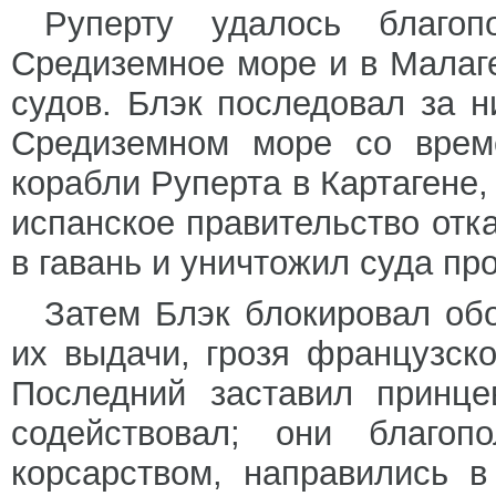
Руперту удалось благо
Средиземное море и в Малаге
судов. Блэк последовал за 
Средиземном море со врем
корабли Руперта в Картагене,
испанское правительство отк
в гавань и уничтожил суда пр
Затем Блэк блокировал об
их выдачи, грозя французск
Последний заставил принце
содействовал; они благоп
корсарством, направились 