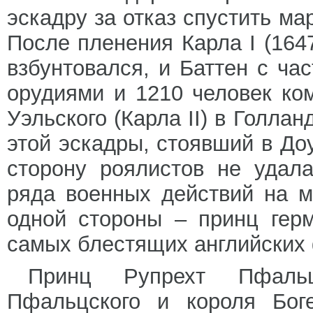
эскадру за отказ спустить м
После пленения Карла I (164
взбунтовался, и Баттен с ча
орудиями и 1210 человек ко
Уэльского (Карла II) в Голла
этой эскадры, стоявший в До
сторону роялистов не удал
ряда военных действий на м
одной стороны – принц герм
самых блестящих английских
Принц Рупрехт Пфаль
Пфальцского и короля Боге