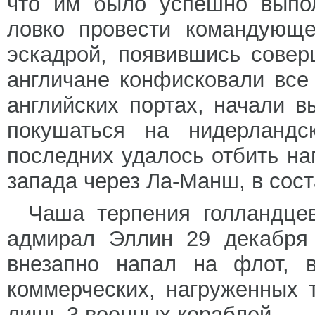
что им было успешно выпол
ловко провести командующе
эскадрой, появившись совер
англичане конфисковали все
английских портах, начали в
покушаться на нидерландс
последних удалось отбить на
запада через Ла-Манш, в сост
Чаша терпения голландцев
адмирал Эллин 29 декабря 
внезапно напал на флот, 
коммерческих, нагруженных 
лишь 3 военных кораблей.