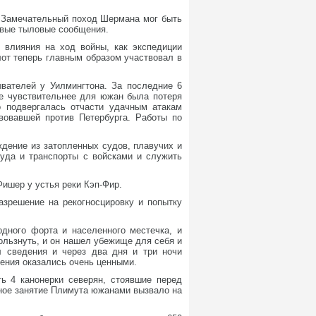
. Замечательный поход Шермана мог быть
овые тыловые сообщения.
о влияния на ход войны, как экспедиции
лот теперь главным образом участвовал в
вателей у Уилмингтона. За последние 6
ще чувствительнее для южан была потеря
о подвергалась отчасти удачным атакам
овавшей против Петербурга. Работы по
ждение из затопленных судов, плавучих и
уда и транспорты с войсками и служить
ишер у устья реки Кэп-Фир.
зрешение на рекогносцировку и попытку
дного форта и населенного местечка, и
кользнуть, и он нашел убежище для себя и
л сведения и через два дня и три ночи
дения оказались очень ценными.
ь 4 канонерки северян, стоявшие перед
ичное занятие Плимута южанами вызвало на