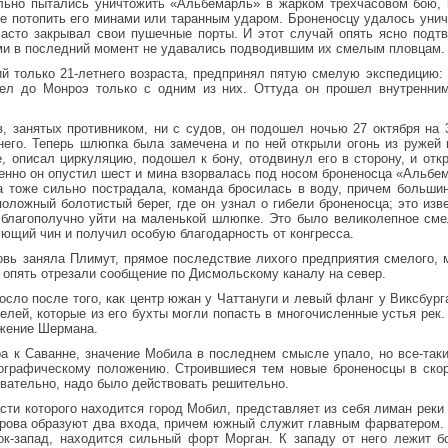
ельно пытались уничтожить «Альбемарль» в жарком трехчасовом бою, 
е потопить его минами или таранным ударом. Броненосцу удалось унич
часто закрывал свои пушечные порты. И этот случай опять ясно подт
ми в последний момент не удавались подводившим их смелым пловцам.
й только 21-летнего возраста, предпринял пятую смелую экспедицию: 
ел до Монроэ только с одним из них. Оттуда он прошел внутренни
в, занятых противником, ни с судов, он подошел ночью 27 октября на
него. Теперь шлюпка была замечена и по ней открыли огонь из ружей 
е, описал циркуляцию, подошел к бону, отодвинул его в сторону, и отк
нно он опустил шест и мина взорвалась под носом броненосца «Альбем
 тоже сильно пострадала, команда бросилась в воду, причем большин
оложный болотистый берег, где он узнал о гибели броненосца; это из
благополучно уйти на маленькой шлюпке. Это было великолепное см
ющий чин и получил особую благодарность от конгресса.
овь заняла Плимут, прямое последствие лихого предприятия смелого, 
у опять отрезали сообщение по Дисмольскому каналу на север.
осло после того, как центр южан у Чаттануги и левый фланг у Виксбур
лей, которые из его бухты могли попасть в многочисленные устья рек
ожение Шермана.
ра к Саванне, значение Мобила в последнем смысле упало, но все-так
еографическому положению. Строившиеся тем новые броненосцы в ско
вательно, надо было действовать решительно.
сти которого находится город Мобил, представляет из себя лиман реки 
трова образуют два входа, причем южный служит главным фарватером. 
ок-запад, находится сильный форт Морган. К западу от него лежит 