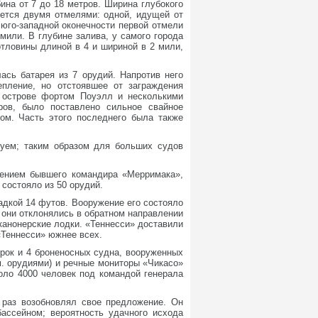
ина от 7 до 18 метров. Ширина глубокого
яется двумя отмелями: одной, идущей от
 юго-западной оконечности первой отмели
мили. В глубине залива, у самого города
отловины длиной в 4 и шириной в 2 мили,
ась батарея из 7 орудий. Напротив него
пление, но отстоявшее от заграждения
 острове фортом Поуэлл и несколькими
ров, было поставлено сильное свайное
ом. Часть этого последнего была также
буем; таким образом для больших судов
дением бывшего командира «Мерримака»,
состояло из 50 орудий.
адкой 14 футов. Вооружение его состояло
е они отклонялись в обратном направлении
канонерские лодки. «Теннесси» доставили
 «Теннесси» южнее всех.
ерок и 4 броненосных судна, вооруженных
м. орудиями) и речные мониторы «Чикасо»
коло 4000 человек под командой генерала
 раз возобновлял свое предложение. Он
ассейном; вероятность удачного исхода