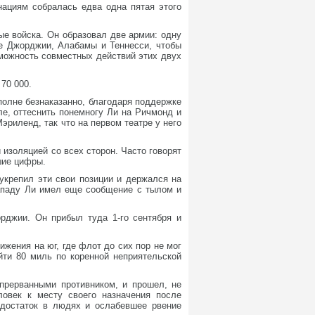
нациям собралась едва одна пятая этого
ые войска. Он образовал две армии: одну
це Джорджии, Алабамы и Теннесси, чтобы
зможность совместных действий этих двух
70 000.
полне безнаказанно, благодаря поддержке
ле, оттеснить понемногу Ли на Ричмонд и
риленд, так что на первом театре у него
 изоляцией со всех сторон. Часто говорят
шие цифры.
укрепил эти свои позиции и держался на
западу Ли имел еще сообщение с тылом и
рджии. Он прибыл туда 1-го сентября и
жения на юг, где флот до сих пор не мог
йти 80 миль по коренной неприятельской
прерванными противником, и прошел, не
овек к месту своего назначения после
едостаток в людях и ослабевшее рвение