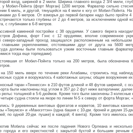
орой вход, шириной в 2 мили. Ширина главного входа 2 3/4 мили, глуб
, у Мобил-Пойнта (форт Морган) 1200 метров. Фарватер сильно стесн
нии 6 миль, и другой, тянущейся на 4 мили к югу от Мобил-Пойнта. На
инами до 6 метров. От взморья до первой батареи надо было пройти 4 
стречаются только глубины от 2 до 4 метров, за исключением одной к
, с глубинами в 6-8 метров.
ассивной каменной постройки с 38 орудиями. У самого берега находил
остров Дофина, форт Гэнс с 12 орудиями, вполне современное укре
ой северо-западный проход защищался расположенным на небольшом
 главными укреплениями, отстоявшими друг от друга на 5600 мет
 суда должны были пользоваться узким восточным главным фарватер
имися тогда еще торпедами).
тстоявшая от Мобил-Пойнта только на 200 метров, была обозначена 
етров.
 на 150 миль вверх по течение реки Алабамы, строились под наблю
осных судов и вооружалось 4 каботажных шхуны; общее вооружение их 
носный таран «Теннесси» в 210 футов длиной и 48 футов шириной, с ос
 Борта были наклонены под углом в 35? до 2 фут ниже ватерлинии; дале
з рельс толщиной в 5-6 дюймов. Кроме того были закончены 3 колесные 
и четыре судна стояли на якоре по линии N-S к северу от форта Морган;
ились: 9 деревянных винтовых фрегатов и корветов, 10 винтовых канон
ы «Текумсе» и «Манхэттэн» (одна башня с 10-дм. броней и двумя 15-д
ней; по одной 20-дм. пушке) в каждой; 4 винта). Кроме того имелось о
ротив Мобила сейчас же после падения Нового Орлеана и несколько
 города и его окрестностей с закрытой бухтой и большим речным б