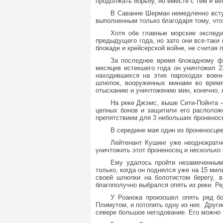
продолжать борьбу, но вместе с тем и в
В Саванне Шерман немедленно всту
выполненным только благодаря тому, что
Хотя обе главные морские экспеди
предыдущего года, но зато они все-таки
блокаде и крейсерской войне, не считая
За последнее время блокадному фл
месяцев истекшего года он уничтожил 
находившихся на этих пароходах военн
шлюпок, вооруженных минами во время
отысканию и уничтожению мин, конечно, 
На реке Джэмс, выше Сити-Пойнта –
цепных бонов и защитили его располож
препятствием для 3 небольших броненосн
В середине мая один из броненосце
Лейтенант Кушинг уже неоднократн
уничтожить этот броненосец и несколько
Ему удалось пройти незамеченным 
только, когда он поднялся уже на 15 мил
своей шлюпки на болотистом берегу, в
благополучно выбрался опять из реки. Р
У Роанока произошел опять ряд б
Плимутом, и потопить одну из них. Други
севере большое негодование. Его можно