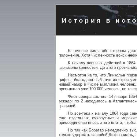
История в ист
В течение зимы обе стороны деяте
положения. Хотя численность войск неск
К началу военных действий в 1864
гарнизоны крепостей. До этого противни
Несмотря на то, что Линкольн приз
цифры, благодаря выбытию из строя уме
новый набор в числе миллиона человек, 
превышало уже 100 000 человек, но тепе
Флот севера состоял 14 января 1864
эскадр: по 2 находилось в Атлантическ
границей.
Но все-таки к началу 1864 года се
еще отдельные сухопутные и морские
присоединение вновь этого штата, чтобы
Но так как Борегар немедленно выс
только удержать за собой Дэксонвилль, п