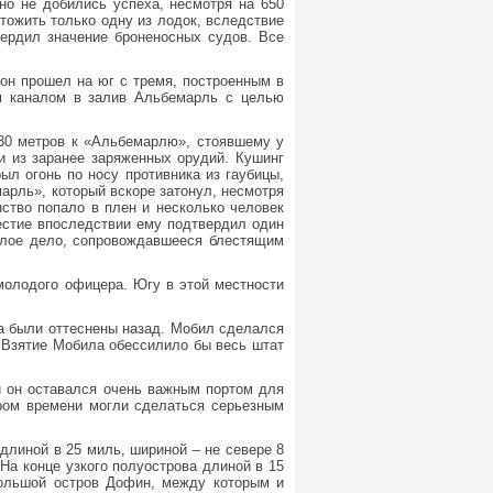
но не добились успеха, несмотря на 650
тожить только одну из лодок, вследствие
вердил значение броненосных судов. Все
он прошел на юг с тремя, построенным в
м каналом в залив Альбемарль с целью
 30 метров к «Альбемарлю», стоявшему у
и из заранее заряженных орудий. Кушинг
рыл огонь по носу противника из гаубицы,
арль», который вскоре затонул, несмотря
ство попало в плен и несколько человек
вестие впоследствии ему подтвердил один
елое дело, сопровождавшееся блестящим
молодого офицера. Югу в этой местности
га были оттеснены назад. Мобил сделался
. Взятие Мобила обессилило бы весь штат
и он оставался очень важным портом для
ром времени могли сделаться серьезным
длиной в 25 миль, шириной – не севере 8
На конце узкого полуострова длиной в 15
большой остров Дофин, между которым и