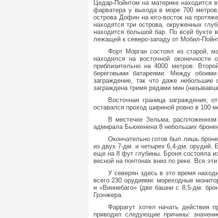
Цедар-Пойнтом на материке находится вт
фарватера у выхода в море 700 метров
острова Дофин на юго-восток на протяже
находятся три острова, окруженных глуб
находится большой бар. По всей бухте в
лежащей к северо-западу от Мобил-Пойнта
Форт Морган состоял из старой, м
находился на восточной оконечности 
приблизительно на 4000 метров. Втор
береговыми батареями. Между обоими
заграждение, так что даже небольшие
заграждена тремя рядами мин (называвш
Восточная граница заграждения, о
оставался проход шириной ровно в 100 м
В местечке Зельма, распложенном
адмирала Бьюкенена 8 небольших бронен
Окончательно готов был лишь броне
из двух 7-дм. и четырех 6,4-дм. орудий.
еще на 8 фут глубины. Броня состояла и
весной на понтонах вниз по реке. Все эт
У северян здесь в это время наход
всего 230 орудиями: мореходные монитор
и «Виннебаго» (две башни с 8,5-дм. бро
Грэнжера.
Фаррагут хотел начать действия п
приводил следующие причины: значение