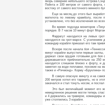
якорь севернее небольшого острова Сэнд
Пойнта и 100 метров от самого форта,
востоку от самого восточного минного буя
Еще за месяц до этого был выработ
мателота по левому крамболу, после 
установлено, что без исключения во всех
Во время подхода мониторов «Теку
порядке. В 7 часов 10 минут форт Морган
Фаррагут находился на левых грот
находился на грот-марсе. С усилением 
командир корабля приказал его там привя
Вскоре после начала боя «Теннесси
минут корабли выпустили первые залпы, 
держал свои орудия готовыми для боя с
державшегося приблизительно на 250 м
находится слишком близко к форту, и 
заметил на воде поплавки, похожие на м
также и «Ричмонд». Корму «Бруклина» пов
В самую опасную минуту и на самом
200 метров хотел его таранить, но в эт
закачался и стал тонуть носом, и посла
Это был величайший момент его жи
немедленное решение могли теперь спаст
и 4 держались на траверзе, командиры и
уже столпились 3 корабля.