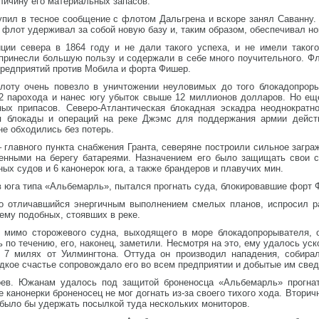
еличину его материальных запасов.
пил в тесное сообщение с флотом Дальгрена и вскоре занял Саванну
 флот удерживал за собой новую базу и, таким образом, обеспечивал н
ции севера в 1864 году и не дали такого успеха, и не имели таког
 принесли большую пользу и содержали в себе много поучительного. Ф
 предприятий против Мобила и форта Фишер.
оту очень повезло в уничтожении неуловимых до того блокадопроры
22 парохода и нанес югу убыток свыше 12 миллионов долларов. Но е
ых припасов. Северо-Атлантическая блокадная эскадра неоднократн
 блокады и операций на реке Джэмс для поддержания армии действ
не обходились без потерь.
 главного пункта снабжения Гранта, северяне построили сильное загра
енными на берегу батареями. Назначением его было защищать свои с
ых судов и 6 канонерок юга, а также брандеров и плавучих мин.
в юга типа «Альбемарль», пытался прогнать суда, блокировавшие форт Ф
о отличавшийся энергичным выполнением смелых планов, испросил ра
 ему подобных, стоявших в реке.
мимо сторожевого судна, выходящего в море блокадопрорывателя, о
ь по течению, его, наконец, заметили. Несмотря на это, ему удалось ус
 7 милях от Уилмингтона. Оттуда он производил нападения, собира
едкое счастье сопровождало его во всем предприятии и добытые им све
оев. Южанам удалось под защитой броненосца «Альбемарль» прогнат
е канонерки броненосец не мог догнать из-за своего тихого хода. Втор
 было бы удержать посылкой туда нескольких мониторов.