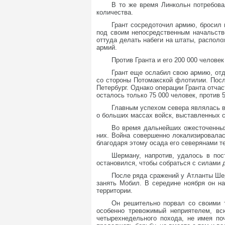
В то же время Линкольн потребова
количества.
Грант сосредоточил армию, бросил 
под своим непосредственным начальств
оттуда делать набеги на штаты, распол
армий.
Против Гранта и его 200 000 челове
Грант еще ослабил свою армию, отд
со стороны Потомакской флотилии. Посл
Петербург. Однако операции Гранта отча
осталось только 75 000 человек, против 
Главным успехом севера являлась вс
о больших массах войск, выставленных 
Во время дальнейших ожесточенных
них. Война совершенно локализировалас
благодаря этому осада его северянами те
Шерману, напротив, удалось в пос
остановился, чтобы собраться с силами 
После ряда сражений у Атланты Шер
занять Мобил. В середине ноября он н
территории.
Он решительно порвал со своими 
особенно тревожимый неприятелем, вс
четырехнедельного похода, не имея по