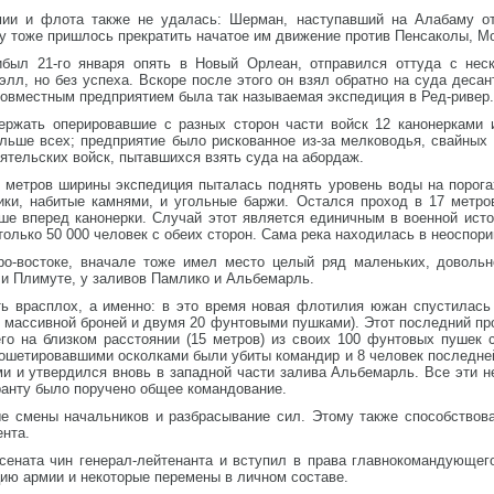
мии и флота также не удалась: Шерман, наступавший на Алабаму от
ту тоже пришлось прекратить начатое им движение против Пенсаколы, М
ибыл 21-го января опять в Новый Орлеан, отправился оттуда с нес
лл, но без успеха. Вскоре после этого он взял обратно на суда деса
совместным предприятием была так называемая экспедиция в Ред-ривер.
ржать оперировавшие с разных сторон части войск 12 канонерками 
альше всех; предприятие было рискованное из-за мелководья, свайных
ятельских войск, пытавшихся взять суда на абордаж.
0 метров ширины экспедиция пыталась поднять уровень воды на порога
ики, набитые камнями, и угольные баржи. Остался проход в 17 метро
е вперед канонерки. Случай этот является единичным в военной истор
только 50 000 человек с обеих сторон. Сама река находилась в неоспор
ро-востоке, вначале тоже имел место целый ряд маленьких, довольн
 и Плимуте, у заливов Памлико и Альбемарль.
ть врасплох, а именно: в это время новая флотилия южан спустилась 
 массивной броней и двумя 20 фунтовыми пушками). Этот последний про
его на близком расстоянии (15 метров) из своих 100 фунтовых пушек 
ошетировавшими осколками были убиты командир и 8 человек последней
ми и утвердился вновь в западной части залива Альбемарль. Все эти 
Гранту было поручено общее командование.
ые смены начальников и разбрасывание сил. Этому также способствова
ента.
 сената чин генерал-лейтенанта и вступил в права главнокомандующег
цию армии и некоторые перемены в личном составе.