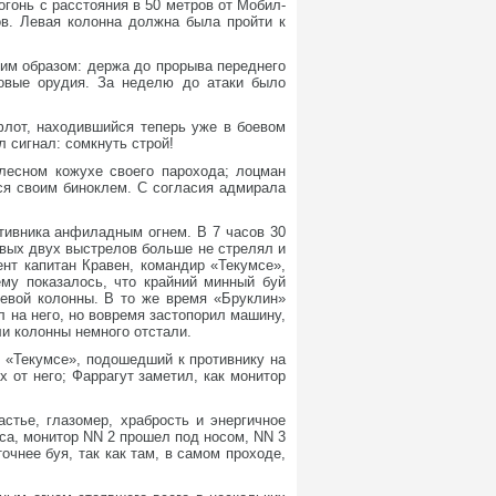
огонь с расстояния в 50 метров от Мобил-
ов. Левая колонна должна была пройти к
им образом: держа до прорыва переднего
мовые орудия. За неделю до атаки было
флот, находившийся теперь уже в боевом
л сигнал: сомкнуть строй!
олесном кожухе своего парохода; лоцман
ся своим биноклем. С согласия адмирала
тивника анфиладным огнем. В 7 часов 30
рвых двух выстрелов больше не стрелял и
нт капитан Кравен, командир «Текумсе»,
ему показалось, что крайний минный буй
левой колонны. В то же время «Бруклин»
 на него, но вовремя застопорил машину,
ли колонны немного отстали.
 «Текумсе», подошедший к противнику на
 от него; Фаррагут заметил, как монитор
стье, глазомер, храбрость и энергичное
са, монитор NN 2 прошел под носом, NN 3
чнее буя, так как там, в самом проходе,