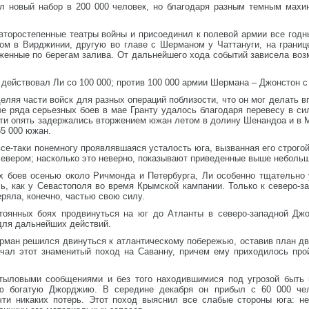
л новый набор в 200 000 человек, но благодаря разным темным махи
второстепенные театры войны и присоединил к полевой армии все годн
ом в Вирджинии, другую во главе с Шерманом у Чаттануги, на грани
оженные по берегам залива. От дальнейшего хода событий зависела во
к действовал Ли со 100 000; против 100 000 армии Шермана – Джонстон с 
еляя части войск для разных операций поблизости, что он мог делать в
е ряда серьезных боев в мае Гранту удалось благодаря перевесу в си
сти опять задержались вторжением южан летом в долину Шенандоа и в Мэ
55 000 южан.
е-таки понемногу проявлявшаяся усталость юга, вызванная его строгой
севером; насколько это неверно, показывают приведенные выше неболь
 боев осенью около Ричмонда и Петербурга, Ли особенно тщательно 
ь, как у Севастополя во время Крымской кампании. Только к северо-
ряла, конечно, частью свою силу.
тоянных боях продвинуться на юг до Атланты в северо-западной Джо
для дальнейших действий.
ман решился двинуться к атлантическому побережью, оставив план дви
ачал этот знаменитый поход на Саванну, причем ему приходилось про
тыловыми сообщениями и без того находившимися под угрозой быть 
ю богатую Джорджию. В середине декабря он прибыл с 60 000 чел
чти никаких потерь. Этот поход выяснил все слабые стороны юга: н