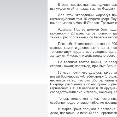
Вторая совместная экспедиция ар
вынужден отойти назад, так что Фаррагу
Для этой экспедиции Фаррагут пр
бомбардировал там 10 судами форт Поуэ
начале марта в Новый Орлеан. Третьим 
Адмирал Портер должен был подде
канонерок и 20 транспортов проникли д
также и расположенных по берегам непри
Постройкой каменной плотины в 20
затопив камни и древесные стволы, ящ
течение двух недель все ушедшие дальш
западу от Миссисипи действовало всего 
На главном театре войны, на севе
стороны южан; например, при Нью-Берне
Плимут почти что удалось захвати
новый броненосец «Альбемарль» (с 6-дм.
несмотря на то, что они обстреливали 
Снаряды разбивались об его броню и рик
гарнизоном в 1.500 человек и 30 орудия
сосредоточения сил и теперь, наконец, 
Теперь только кончились постоянн
особенно предстоявшее избрание презид
В марте Грант получил с согласия
дело, поставив на первый план организа