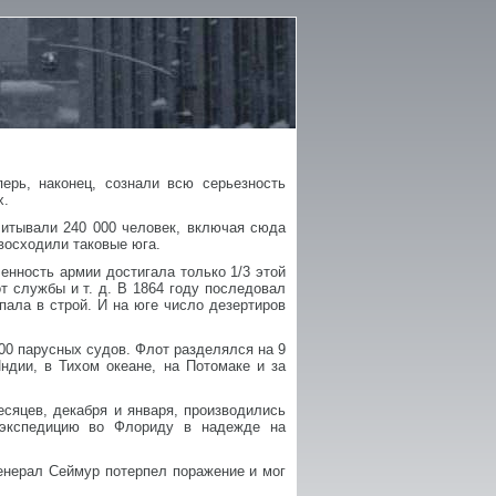
ерь, наконец, сознали всю серьезность
х.
читывали 240 000 человек, включая сюда
евосходили таковые юга.
енность армии достигала только 1/3 этой
т службы и т. д. В 1864 году последовал
пала в строй. И на юге число дезертиров
100 парусных судов. Флот разделялся на 9
ндии, в Тихом океане, на Потомаке и за
есяцев, декабря и января, производились
 экспедицию во Флориду в надежде на
генерал Сеймур потерпел поражение и мог