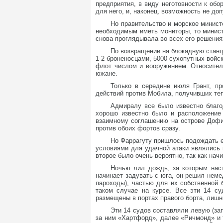
предприятия, в виду неготовности к обо
для него, и, наконец, возможность не до
Но правительство и морское министе
необходимым иметь мониторы, то минист
снова проглядывала во всех его решения
По возвращении на блокадную станци
1-2 броненосцами, 5000 сухопутных войс
флот числом и вооружением. Относител
южане.
Только в середине июля Грант, пр
действий против Мобила, получивших те
Адмиралу все было известно благо
хорошо известно было и расположение 
взаимному соглашению на острове Дофи
против обоих фортов сразу.
Но Фаррагуту пришлось подождать е
условиями для удачной атаки являлись 
второе было очень вероятно, так как нач
Ночью лил дождь, за которым наст
начинает задувать с юга, он решил нем
пароходы), частью для их собственной
таком случае на курсе. Все эти 14 с
размещены в портах правого борта, лишни
Эти 14 судов составляли левую (за
за ним «Хартфорд», далее «Ричмонд» и т