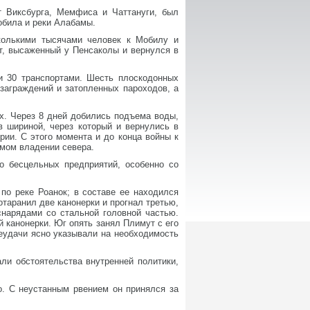
 Виксбурга, Мемфиса и Чаттануги, был
обила и реки Алабамы.
колькими тысячами человек к Мобилу и
нт, высаженный у Пенсаколы и вернулся в
и 30 транспортами. Шесть плоскодонных
 заграждений и затопленных пароходов, а
х. Через 8 дней добились подъема воды,
в шириной, через который и вернулись в
ии. С этого момента и до конца войны к
имом владении севера.
о бесцельных предприятий, особенно со
по реке Роанок; в составе ее находился
таранил две канонерки и прогнал третью,
снарядами со стальной головной частью.
 канонерки. Юг опять занял Плимут с его
неудачи ясно указывали на необходимость
ли обстоятельства внутренней политики,
о. С неустанным рвением он принялся за