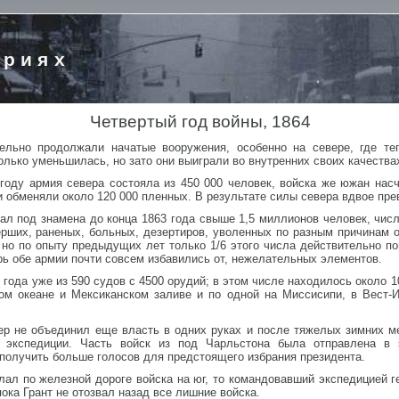
ориях
Четвертый год войны, 1864
льно продолжали начатые вооружения, особенно на севере, где теп
олько уменьшилась, но зато они выиграли во внутренних своих качества
 году армия севера состояла из 450 000 человек, войска же южан нас
ки обменяли около 120 000 пленных. В результате силы севера вдвое пр
вал под знамена до конца 1863 года свыше 1,5 миллионов человек, числ
рших, раненых, больных, дезертиров, уволенных по разным причинам о
но по опыту предыдущих лет только 1/6 этого числа действительно по
рь обе армии почти совсем избавились от, нежелательных элементов.
 года уже из 590 судов с 4500 орудий; в этом числе находилось около 
ом океане и Мексиканском заливе и по одной на Миссисипи, в Вест-И
вер не объединил еще власть в одних руках и после тяжелых зимних м
 экспедиции. Часть войск из под Чарльстона была отправлена в
 получить больше голосов для предстоящего избрания президента.
лал по железной дороге войска на юг, то командовавший экспедицией 
ока Грант не отозвал назад все лишние войска.