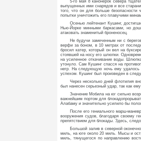
5-го мая 8 канонерок севера тщат
выпущенных ими снарядов и все старани
того, что он для больше безопасности 
попытки уничтожить его плавучими мина
Осенью лейтенант Кушинг, достигши
Нью-Йорке минными баркасами, но дош
атаковать знаменитый броненосец.
Не будучи замеченным ни с берего
верфи за боном, в 10 метрах от послед
бросил катер, который он вел на буксир
стоявшей на носу его шлюпки. Одновреме
на усиленное откачивание воды. Шлюпка
утонуло. Сам Кушинг спасся на противоп
негр. На следующую ночь ему удалось 
успехом. Кушинг был произведен в следу
Через несколько дней флотилия вн
был нанесен серьезный удар, так как ем
Значение Мобила на юг сильно возр
важнейшим портом для блокадопрорывате
Алабаму и значительно усилило бы пол
После его гениального марш-манев
вооружения судов, благодаря своему г
препятствием для блокады. Здесь, следо
Большой залив в северной оконечно
миль, на юге около 20 миль. Мысы и ос
миль, тянущегося по направлению вост