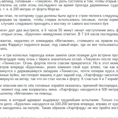
-айленд, головным – «Текумсе». Их роль состояла в том, чтобы открыв 
 отвлечь на себя огонь последнего на время прохода деревянных суд
, т. е. в 200 метрах от форта Морган.
ан план, по которому суда должны были идти в строе пеленга следующ
прорыва на правом, чтобы сперва использовать носовые, потом кор
 случаях следовало проходить к востоку от самого восточного буя.
мсе» дал два выстрела; в 6 часов 55 минут начал наступление весь 
 открыл огонь, «Бруклин» немедленно ответил. В 7 1/4 часов последова
-вантах, недалеко от командира «Метакоме», стоявшего на правом к
дыма Фаррагут поднялся выше, под самый марс, где он мог пользовать
зать.
» и три колесных парохода южан заняли свои позиции для встречи про
благодаря чему огонь с берега значительно ослаб. «Текумсе» после пе
 «Теннесси». Огонь фортов почти совсем прекратился. Но в этот моме
етров впереди «Бруклина», резко изменил свой курс влево, так как 
двинулся к державшемуся западнее «Теннесси», почти поперек курса 
инные буйки, застопорил машину и дал задний ход. «Хартфорд» наскочил
ернуло на ветер, так что он стал носом к форту. К счастью 4 и 7 кораб
 опасном месте оба головных корабля оказались причиной беспорядка.
от момент под ним взорвалась мина. «Хартфорд» находился в 500 метрах
л шлюпку «Метакоме» на помощь.
зни, в который адмирал выдержал труднейшее испытание. Только сча
и дело. «Бруклин» находился на 100-200 метров впереди, вправо от кур
х находились на палубе. Таким образом «Хартфорд» не мог пройти восто