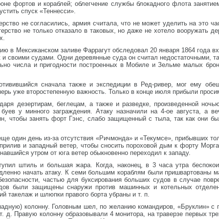
роне фортов и кораблей; облегчение службы блокадного флота занятие
пустить спуск «Теннесси».
рство не согласились, армия считала, что не может уделить на это час
ерство не только отказало в таковых, но даже не хотело вооружать д
х.
ю в Мексиканском заливе Фаррагут обследовал 20 января 1864 года вхо
к и своими судами. Одни деревянные суда он считал недостаточными, та
ьно числа и пригодности построенных в Мобиле и Зельме малых брон
отивившийся сначала также и экспедиции в Ред-ривер, мог ему обе
перь уже второстепенную важность. Только в конце июля прибыли проси
даря дезертирам, беглецам, а также и разведке, произведенной ноч
буев у минного заграждения. Атаку назначили на 4-ое августа, а в
н, чтобы занять форт Гэнс, слабо защищенный с тыла, так как они 
ще один день из-за отсутствия «Ричмонда» и «Текумсе», прибывших то
прилив и западный ветер, чтобы сносить пороховой дым к форту Морга
инавшийся утром от юга ветер обыкновенно переходил к западу.
упил штиль и большая жара. Когда, наконец, в 3 часа утра беспоко
едленно начать атаку. К семи большим кораблям были пришвартованы м
 безопасности, частью для буксирования больших судов в случае пов
удов были защищены снаружи против машинных и котельных отделен
й такелаж и шлюпки правого борта убраны и т. п.
падную) колонну. Головным шел, по желанию командиров, «Бруклин» с 
. д. Правую колонну образовывали 4 монитора, на траверзе первых тре