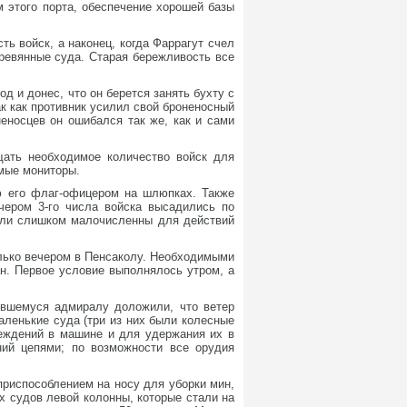
м этого порта, обеспечение хорошей базы
ть войск, а наконец, когда Фаррагут счел
еревянные суда. Старая бережливость все
д и донес, что он берется занять бухту с
к как противник усилил свой броненосный
еносцев он ошибался так же, как и сами
щать необходимое количество войск для
мые мониторы.
ью его флаг-офицером на шлюпках. Также
ечером 3-го числа войска высадились по
были слишком малочисленны для действий
лько вечером в Пенсаколу. Необходимыми
н. Первое условие выполнялось утром, а
ившемуся адмиралу доложили, что ветер
аленькие суда (три из них были колесные
реждений в машине и для удержания их в
ий цепями; по возможности все орудия
приспособлением на носу для уборки мин,
х судов левой колонны, которые стали на