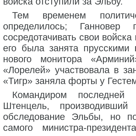
войска отступили за Эльбу.
Тем временем политич
определилось; Ганновер
сосредотачивать свои войска 
его была занята прусскими
нового монитора «Арминий
«Лорелей» участвовала в за
«Тигр» заняла форты у Гесте
Командиром последней 
Штенцель, производивший
обследование Эльбы, но п
самого министра-президен