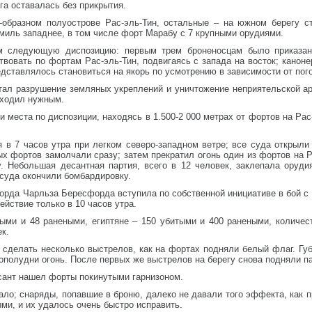
уга оставалась без прикрытия.
образном полуострове Рас-эль-Тин, остальные – на южном берегу ст
о миль западнее, в том числе форт Марабу с 7 крупными орудиями.
 следующую диспозицию: первым трем броненосцам было приказан
твовать по фортам Рас-эль-Тин, подвигаясь с запада на восток; кано
дставлялось становиться на якорь по усмотрению в зависимости от пог
ал разрушение земляных укреплений и уничтожение неприятельской арт
аходил нужным.
и места по диспозиции, находясь в 1.500-2 000 метрах от фортов на Рас-
 в 7 часов утра при легком северо-западном ветре; все суда открыли
ых фортов замолчали сразу; затем прекратил огонь один из фортов на Р
у. Небольшая десантная партия, всего в 12 человек, заклепала оруд
и суда окончили бомбардировку.
орда Чарльза Бересфорда вступила по собственной инициативе в бой с
ействие только в 10 часов утра.
ыми и 48 ранеными, египтяне – 150 убитыми и 400 ранеными, количест
ек.
сделать несколько выстрелов, как на фортах подняли белый флаг. Губ
 пополудни огонь. После первых же выстрелов на берегу снова подняли п
ант нашел форты покинутыми гарнизоном.
ало; снаряды, попавшие в броню, далеко не давали того эффекта, как п
ми, и их удалось очень быстро исправить.