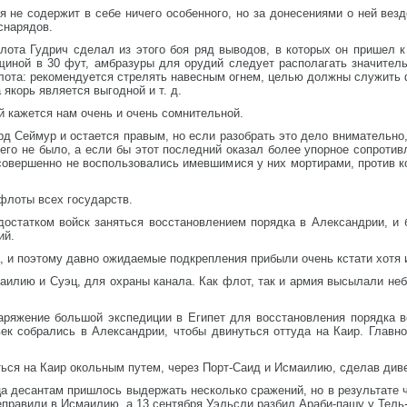
ия не содержит в себе ничего особенного, но за донесениями о ней ве
снарядов.
флота Гудрич сделал из этого боя ряд выводов, в которых он пришел 
иной в 30 фут, амбразуры для орудий следует располагать значитель
флота: рекомендуется стрелять навесным огнем, целью должны служить
 якорь является выгодной и т. д.
 кажется нам очень и очень сомнительной.
д Сеймур и остается правым, но если разобрать это дело внимательно,
него не было, а если бы этот последний оказал более упорное сопротив
совершенно не воспользовались имевшимися у них мортирами, против к
флоты всех государств.
остатком войск заняться восстановлением порядка в Александрии, и 
ий.
, и поэтому давно ожидаемые подкрепления прибыли очень кстати хотя 
аилию и Суэц, для охраны канала. Как флот, так и армия высылали не
наряжение большой экспедиции в Египет для восстановления порядка в
век собрались в Александрии, чтобы двинуться оттуда на Каир. Глав
ься на Каир окольным путем, через Порт-Саид и Исмаилию, сделав див
 десантам пришлось выдержать несколько сражений, но в результате ч
еправили в Исмаилию, а 13 сентября Уэльсли разбил Араби-пашу у Тель-