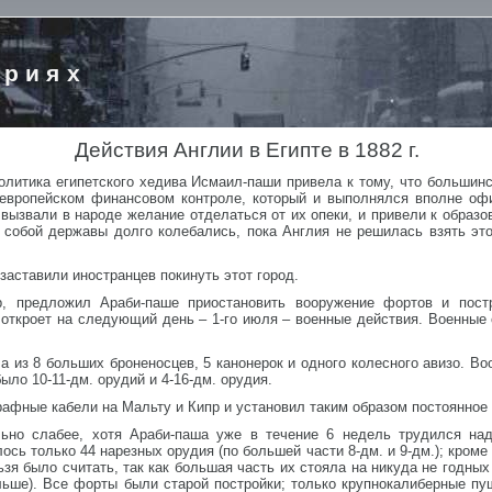
ориях
Действия Англии в Египте в 1882 г.
литика египетского хедива Исмаил-паши привела к тому, что большинс
 европейском финансовом контроле, который и выполнялся вполне оф
ызвали в народе желание отделаться от их опеки, и привели к образо
собой державы долго колебались, пока Англия не решилась взять это
аставили иностранцев покинуть этот город.
, предложил Араби-паше приостановить вооружение фортов и постр
 откроет на следующий день – 1-го июля – военные действия. Военные
 из 8 больших броненосцев, 5 канонерок и одного колесного авизо. Во
ыло 10-11-дм. орудий и 4-16-дм. орудия.
афные кабели на Мальту и Кипр и установил таким образом постоянное
ьно слабее, хотя Араби-паша уже в течение 6 недель трудился над
сь только 44 нарезных орудия (по большей части 8-дм. и 9-дм.); кроме
ьзя было считать, так как большая часть их стояла на никуда не годны
ольше). Все форты были старой постройки; только крупнокалиберные п