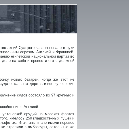
тво акций Суэцкого канала попало в руки
ициальным образом Англией и Францией.
ванию египетской национальной партии во
 дело на себя и провести его с должной
ойку новых батарей; когда же этот не
 суда остальных держав и все купеческие
оружение судов состояло из 97 крупных и
 сообщение с Англией.
 установкой орудий на морских фортах
 того, имелось 250 гладкостенных пушек и
х лафетах. Итак, англичане имели перевес
ушки стреляли в амбразуры, остальные же