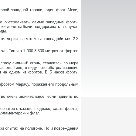
арой западной гавани; один форт Мекс,
о обстреливать самые западные форты
нерки должны были поддерживать в случае
оды.
иллерии, на что могло понадобиться 2-3
эль-Тин и в 1 000-3.500 метрах от фортов
 сразу сильный огонь, становясь по мере
ас-эль-Тине, в виду чего обстреливавшие
ия на одном из фортов. В 5 часов форты
 фортом Марабу, поражая его продольным
во очень значительное, если принять во
ернатор отказался, однако, сдать форты,
арламентерский флаг.
ри опытах на полигоне. Но и повреждения