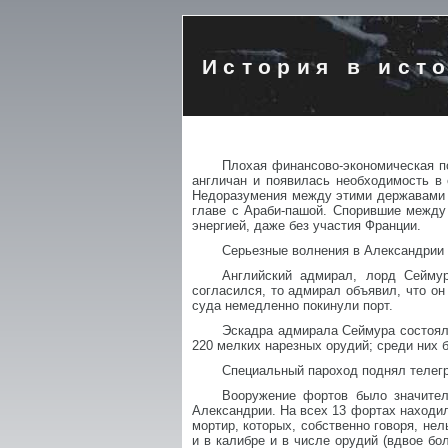
История в ист
Плохая финансово-экономическая по
англичан и появилась необходимость в
Недоразумения между этими державами в
главе с Араби-пашой. Спорившие между 
энергией, даже без участия Франции.
Серьезные волнения в Александрии з
Английский адмирал, лорд Сеймур
согласился, то адмирал объявил, что он
суда немедленно покинули порт.
Эскадра адмирала Сеймура состояла
220 мелких нарезных орудий; среди них б
Специальный пароход поднял телегр
Вооружение фортов было значител
Александрии. На всех 13 фортах находило
мортир, которых, собственно говоря, нел
и в калибре и в числе орудий (вдвое б