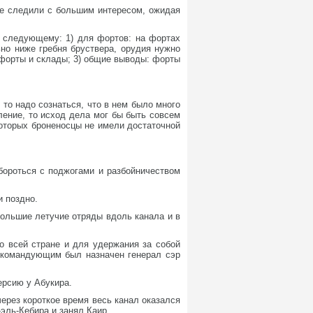
зде следили с большим интересом, ожидая
к следующему: 1) для фортов: на фортах
но ниже гребня бруствера, орудия нужно
 форты и склады; 3) общие выводы: форты
 то надо сознаться, что в нем было много
ление, то исход дела мог бы быть совсем
оторых броненосцы не имели достаточной
бороться с поджогами и разбойничеством
и поздно.
большие летучие отряды вдоль канала и в
о всей стране и для удержания за собой
нокомандующим был назначен генерал сэр
ерсию у Абукира.
ерез короткое время весь канал оказался
эль-Кебира и занял Каир.