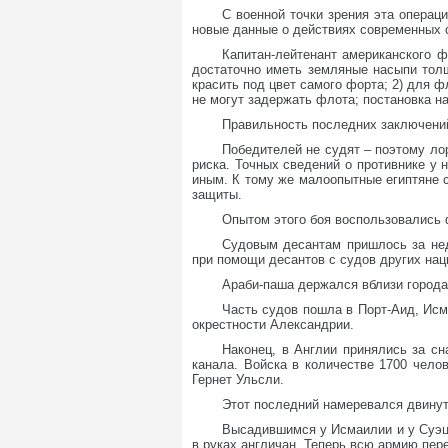
С военной точки зрения эта операц
новые данные о действиях современных 
Капитан-лейтенант американского 
достаточно иметь земляные насыпи толщ
красить под цвет самого форта; 2) для 
не могут задержать флота; постановка на
Правильность последних заключений
Победителей не судят – поэтому лор
риска. Точных сведений о противнике у 
иным. К тому же малоопытные египтяне 
защиты.
Опытом этого боя воспользовались 
Судовым десантам пришлось за нед
при помощи десантов с судов других нац
Араби-паша держался вблизи города
Часть судов пошла в Порт-Аид, Исм
окрестности Александрии.
Наконец, в Англии принялись за с
канала. Войска в количестве 1700 чело
Гернет Ульсли.
Этот последний намеревался двинут
Высадившимся у Исмаилии и у Суэца
в руках англичан. Теперь всю армию пер