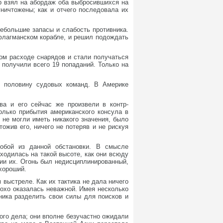
ер взял на абордаж оба выбросившихся на
уничтожены; как и отчего последовала их
ебольшие запасы и слабость противника.
 флагманском корабле, и решил подождать
ом расходе снарядов и стали получаться
 получили всего 19 попаданий. Только на
х половину судовых команд. В Америке
ва и его сейчас же произвели в контр-
олько прибытия американского консула в
 не могли иметь никакого значения, было
жив его, ничего не потеряв и не рискуя
обой из данной обстановки. В смысле
ходилась на такой высоте, как они всюду
нии их. Огонь был недисциплинированный,
 хороший.
 выстреле. Как их тактика не дала ничего
тохо оказалась неважной. Имея несколько
ника разделить свои силы для поисков и
ого дела; они вполне безучастно ожидали