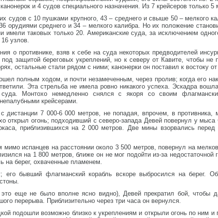
 канонерок и 4 судов специального назначения. Из 7 крейсеров только 5
их судов с 10 пушками крупного, 43 – среднего и свыше 50 – мелкого к
 36 орудиями среднего и 34 – мелкого калибра. Но их положение станов
и имели таковых только 20. Американские суда, за исключением одного
 16 узлов.
ия о противнике, взяв к себе на суда некоторых предводителей инсур
 под защитой береговых укреплений, но к северу от Кавите, чтобы не
рях, остальные стали рядом с ними; канонерки он поставил к востоку о
ошел полным ходом, и почти незамеченным, через пролив; когда его нак
тветили. Эта стрельба не имела ровно никакого успеха. Эскадра вошл
 суда. Монтохо немедленно снялся с якоря со своим флагмански
онепалубными крейсерами.
с дистанции 7 000-6 000 метров, не попадая, впрочем, в противника,
охо открыл огонь; подходивший с северо-запада Девей повернул у мыса
ркаса, приблизившихся на 2 000 метров. Две мины взорвались перед
мимо испанцев на расстоянии около 3 500 метров, повернул на мелков
лизился на 1 800 метров, ближе он не мог подойти из-за недостаточной
ь на берег, охваченные пламенем.
; его бывший флагманский корабль вскоре выбросился на берег. Об
стоны.
 это еще не было вполне ясно видно), Девей прекратил бой, чтобы да
ого перерыва. Приблизительно через три часа он вернулся.
кой подошли возможно близко к укреплениям и открыли огонь по ним и п