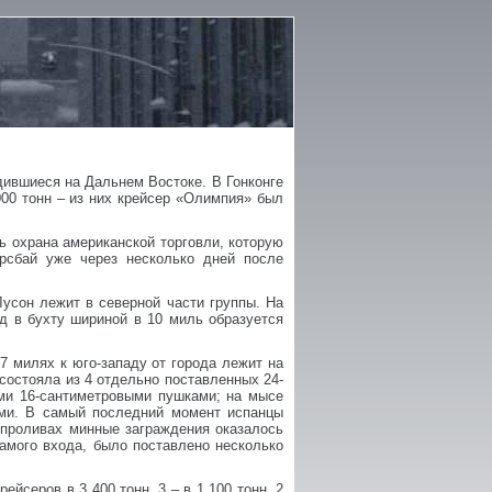
дившиеся на Дальнем Востоке. В Гонконге
00 тонн – из них крейсер «Олимпия» был
 охрана американской торговли, которую
рсбай уже через несколько дней после
Лусон лежит в северной части группы. На
д в бухту шириной в 10 миль образуется
 7 милях к юго-западу от города лежит на
остояла из 4 отдельно поставленных 24-
ыми 16-сантиметровыми пушками; на мысе
ами. В самый последний момент испанцы
 проливах минные заграждения оказалось
самого входа, было поставлено несколько
йсеров в 3 400 тонн, 3 – в 1 100 тонн, 2