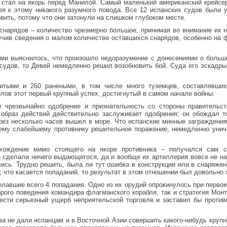
ей стал на якорь перед Манилой. Самый маленький американский крейс
ея к этому никакого разумного повода. Все 12 испанских судов были 
вить, потому что они затонули на слишком глубоком месте.
снарядов – количество чрезмерно большое, принимая во внимание их н
олучив сведения о малом количестве оставшихся снарядов, особенно на
ами выяснилось, что произошло недоразумение с донесениями о больш
судов, то Девей немедленно решил возобновить бой. Суда его эскадры
итыми и 260 ранеными, в том числе много туземцев, составлявши
ов этот первый крупный успех, достигнутый в самом начале войны.
 чрезвычайно одобрение и признательность со стороны правительст
образ действий действительно заслуживает одобрения; он обождал т
рез несколько часов вышел в море. Что испанские минные заграждения
ему слабейшему противнику решительное поражение, немедленно уничто
охождение мимо стоящего на якоре противника – получался сам с
 сделали ничего выдающегося, да и вообще их артиллерия вовсе не на
ись. Трудно решить, была ли тут ошибка в конструкции или в снаряже
; что касается попаданий, то результат в этом отношении был довольно
лавшие всего 4 попадания. Одно из их орудий опрокинулось при первом
рого поведения командира флагманского корабля, так и стратегия Мон
ести серьезный ущерб неприятельской торговле и заставил бы против
а не дали испанцам и в Восточной Азии совершить какого-нибудь крупн