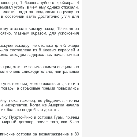
еносцев, 1 бронепалубного крейсера, 4
ебовал уголь, в чем ему однако отказали.
 власти; тогда он продолжил погрузку на
 в состоянии взять достаточно угля для
.
тому отозвали Камару назад. 19 июля он
роятно, главным образом, для успокоения
скую» эскадру, не столько для блокады
была составлена из 8 боевых кораблей и
сылка эскадры задержалась начавшимися
анцам, хотя не занимавшимся специально
вали очень снисходительно; нейтральные
о уничтожении, можно заключить, что и в
 товары, а страховые премии повысились
ну, пока, наконец, не убедились, что им
 и инсургентов. Когда же Америка начала
 их больше негде было достать.
пку Пуэрто-Рико и острова Гуам, причем
 мирный договор, после того, как было
пинские острова за вознаграждение в 80