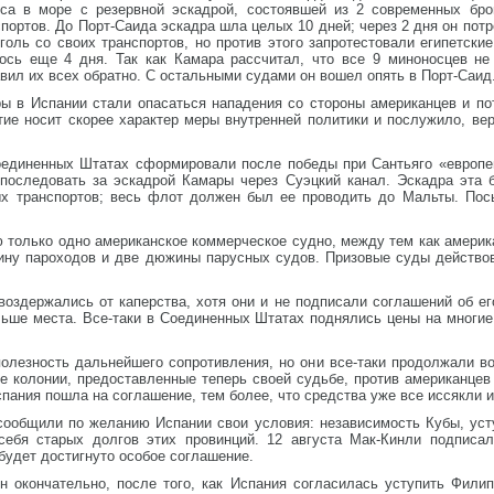
а в море с резервной эскадрой, состоявшей из 2 современных брон
портов. До Порт-Саида эскадра шла целых 10 дней; через 2 дня он потр
оль со своих транспортов, но против этого запротестовали египетские
ось еще 4 дня. Так как Камара рассчитал, что все 9 миноносцев не
вил их всех обратно. С остальными судами он вошел опять в Порт-Саид
ы в Испании стали опасаться нападения со стороны американцев и по
тие носит скорее характер меры внутренней политики и послужило, ве
единенных Штатах сформировали после победы при Сантьяго «европей
ы последовать за эскадрой Камары через Суэцкий канал. Эскадра эта 
ых транспортов; весь флот должен был ее проводить до Мальты. По
 только одно американское коммерческое судно, между тем как америк
жину пароходов и две дюжины парусных судов. Призовые суды действо
воздержались от каперства, хотя они и не подписали соглашений об ег
льше места. Все-таки в Соединенных Штатах поднялись цены на многие
олезность дальнейшего сопротивления, но они все-таки продолжали вой
е колонии, предоставленные теперь своей судьбе, против американцев
пания пошла на соглашение, тем более, что средства уже все иссякли и
ообщили по желанию Испании свои условия: независимость Кубы, усту
ебя старых долгов этих провинций. 12 августа Мак-Кинли подписал
 будет достигнуто особое соглашение.
н окончательно, после того, как Испания согласилась уступить Филип