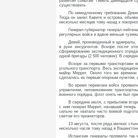
развития событий. Гибель двенадцати с
существовать.
По немедленному требованию Девея 
Тогда он занял Кавите и острова, объя
несколько месяцев тому назад к покорнос
Генерал-губернатор генерал-лейтен
регулярных войск и вдвое меньше туземц
Девей, произведенный в адмиралы, 
в руки инсургентов. Вскоре после эт
сформированию экспедиционного отряда,
одной бригады (2 500 человек). В середи
Вскоре за первыми транспортами в
угольного транспорта. Весь экспедицион
майор Меррит. Около того же времени 
сделались их первым опорным пунктом; 
Во время перевозки войск проявил
управлении, неповиновение транспортн
военного порядка, флот опять не был при
В середине июля, с прибытием втор
с ним генерал Меррит, начавший теперь 
сильно не хватало чисто боевой подгот
светом его прожекторов.
13 августа, после ряда мелких стыч
несколько часов тому назад в Вашингтон
Испанские генералы проявили так 