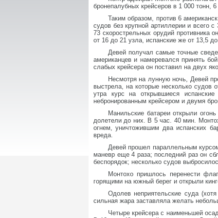
бронепалубных крейсеров в 1 000 тонн, 6
Таким образом, против 6 американск
судов без крупной артиллерии и всего с
73 скорострельных орудий противника он
от 16 до 21 узла, испанские же от 13,5 до
Девей получал самые точные сведен
американцев и намеревался принять бой
слабых крейсера он поставил на двух яко
Несмотря на лунную ночь, Девей пр
выстрела, на которые несколько судов о
утра курс на открывшиеся испанские
небронированным крейсером и двумя бр
Манильские батареи открыли огонь 
долетели до них. В 5 час. 40 мин. Монт
огнем, уничтожившим два испанских ба
вреда.
Девей прошел параллельным курсом 
маневр еще 4 раза; последний раз он сб
беспорядок; несколько судов выбросилос
Монтохо пришлось перенести флаг
горящими на южный берег и открыли кинг
Одолев неприятельские суда (хотя
сильная жара заставляла желать небольш
Четыре крейсера с наименьшей осад