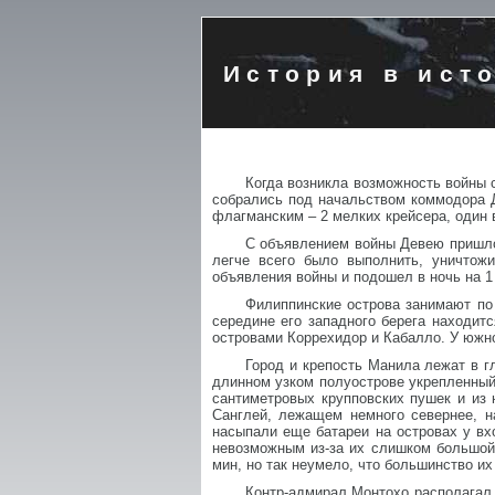
История в ист
Когда возникла возможность войны 
собрались под начальством коммодора Д
флагманским – 2 мелких крейсера, один 
С объявлением войны Девею пришлос
легче всего было выполнить, уничтож
объявления войны и подошел в ночь на 1
Филиппинские острова занимают по 
середине его западного берега находит
островами Коррехидор и Кабалло. У южно
Город и крепость Манила лежат в гл
длинном узком полуострове укрепленный
сантиметровых крупповских пушек и из
Санглей, лежащем немного севернее, 
насыпали еще батареи на островах у вх
невозможным из-за их слишком большой ш
мин, но так неумело, что большинство их
Контр-адмирал Монтохо располагал г