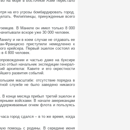
тво на море в Восточной Азии перестало
ря на его угрозы бомбардировать город.
сделать. Филиппинцы, принужденные всего
туземцев. В Маниле он имел только 8 000
начитывали вскоре уже 30 000 человек.
анилу и ни в коем случае не отдавать ее
ан-Франциско приступили немедленно к
ого крейсера. Первый эшелон состоял из
 в 4 800 человек.
опровождении и частью даже на буксире
ско отбыл начальник экспедиции генерал-
й архипелаг. Кавите и его окрестности
йшего развития событий.
большем масштабе: отсутствие порядка в
ртной службе не было заведено никакого
. В конце месяца прибыл третий эшелон и
улярными войсками. В начале американцам
поддерживаемые огнем флота и пользуясь
часа город сдался – в то же время, когда
нную помощь с родины. В середине июня