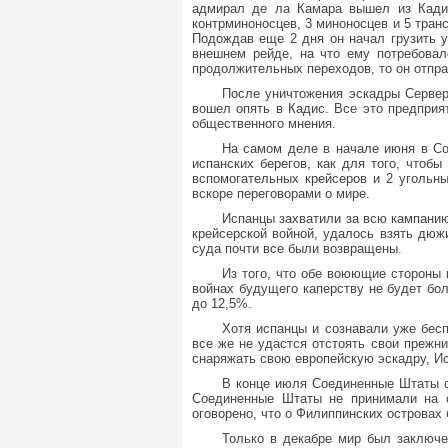
адмирал де ла Камара вышел из Кадис
контрминоносцев, 3 миноносцев и 5 транс
Подождав еще 2 дня он начал грузить уг
внешнем рейде, на что ему потребовал
продолжительных переходов, то он отпра
После уничтожения эскадры Сервер
вошел опять в Кадис. Все это предприя
общественного мнения.
На самом деле в начале июня в Со
испанских берегов, как для того, чтоб
вспомогательных крейсеров и 2 угольн
вскоре переговорами о мире.
Испанцы захватили за всю кампанию
крейсерской войной, удалось взять дю
суда почти все были возвращены.
Из того, что обе воюющие стороны 
войнах будущего каперству не будет бо
до 12,5%.
Хотя испанцы и сознавали уже бесп
все же не удастся отстоять свои прежни
снаряжать свою европейскую эскадру, Ис
В конце июля Соединенные Штаты с
Соединенные Штаты не принимали на с
оговорено, что о Филиппинских островах
Только в декабре мир был заключе