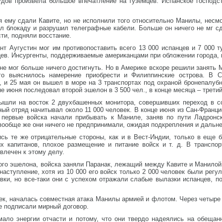
удов произвела большое впечатление на туземцев. Испанское господс
ему сдали Кавите, но не исполнили того относительно Манилы, несмот
вил блокаду и разрушил телеграфные кабели. Больше он ничего не мг 
ти, подняли восстание.
ант Аугустин мог им противопоставить всего 13 000 испанцев и 7 000 
ев. Инсургенты, поддерживаемые американцами при обложении города, 
не мог больше ничего достигнуть. Но в Америке вскоре решили занять М
ого выяснилось намерение приобрести и Филиппинские острова. В С
 и 25 мая он вышел в море на 3 транспортах под охраной бронепалубн
не июня последовал второй эшелон в 3 500 чел., в конце месяца – третий
ышли на восток 2 двухбашенных монитора, совершивших переход в с
ный отряд начитывал около 11 000 человек. В конце июня из Сан-Франци
первые войска начали прибывать к Маниле, заняв по пути Ладронски
вообще же они ничего не предпринимали, ожидая подкрепления и дальне
ись те же отрицательные стороны, как и в Вест-Индии, только в еще 
ых капитанов, плохое размещение и питание войск и т. д. В транспо
влечен к этому делу.
ого эшелона, войска заняли Паранак, лежащий между Кавите и Манилой
наступление, хотя из 10 000 его войск только 2 000 человек были рег
овки, но все-таки они с успехом отражали слабые вылазки испанцев, 
ек, началась совместная атака Манилы армией и флотом. Через четыре 
е подписали мирный договор.
мало энергии отчасти и потому, что они твердо надеялись на обеща