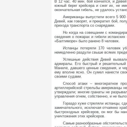
В 12 час. 40 мин. бой кончился, и Дев
южный берег крейсера и сжег их, не им
окончательная гибель, не удалось устано
Американцы выпустили всего 5 900 
Девей, как говорят, и прекратил бой, п
прихода транспорта со снарядами.
Но когда на совещании с командир
сведения о пожарах и гибели испанских 
«Балтиморе» было ранено 8 человек.
Испанцы потеряли 170 человек уб
немедленно раздули свыше всяких предел
Успешные действия Девей вызвали
адмиралы. Его быстрый и решительный 
Маниле, давшего ценные сведения, и че
ему вполне ясно. Он сумел нанести сво
своими судами.
Способ атаки – многократное пр
артиллерийской стрельбы американцы не
утверждали; многие гранаты не разрывал
управления огнем, собственно, и не было
Гораздо хуже стреляли испанцы, сде
замечательного, исключая отчаянно храб
быстроходных крейсеров, он мог бы нан
уничтожения этих крейсеров.
Самые разнообразные обстоятельств