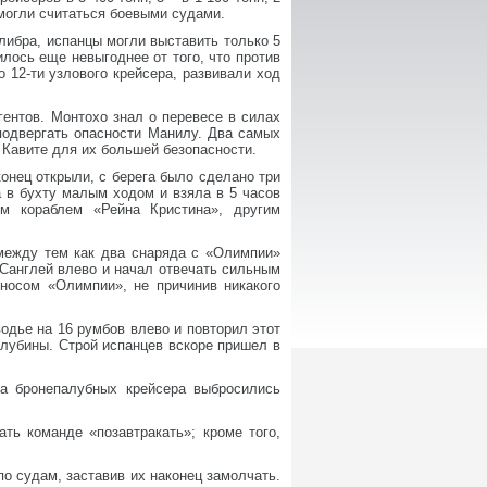
 могли считаться боевыми судами.
алибра, испанцы могли выставить только 5
илось еще невыгоднее от того, что против
 12-ти узлового крейсера, развивали ход
гентов. Монтохо знал о перевесе в силах
 подвергать опасности Манилу. Два самых
т Кавите для их большей безопасности.
онец открыли, с берега было сделано три
а в бухту малым ходом и взяла в 5 часов
м кораблем «Рейна Кристина», другим
 между тем как два снаряда с «Олимпии»
 Санглей влево и начал отвечать сильным
 носом «Олимпии», не причинив никакого
одье на 16 румбов влево и повторил этот
 глубины. Строй испанцев вскоре пришел в
а бронепалубных крейсера выбросились
ть команде «позавтракать»; кроме того,
о судам, заставив их наконец замолчать.