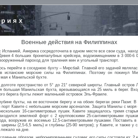
ориях
Военные действия на Филиппинах
с Испанией, Америка сосредоточила в одном месте все свои суда, нахо
евея 4 больших бронепалубных крейсера, водоизмещением в 3 000-6 0
вооруженный пароход для траления мин и угольный транспорт.
ь перейти в соседнюю бухту – Мирсбай. Главной его задачей являлась
ив испанские морские силы на Филиппинах. Поэтому он покинул Ми
 мая к Манильской бухте.
долготе пространство от 5° до 21° северной широты. Главный остров 
ся большая Манильская бухта, врезывающаяся на 25 миль в берег. Вхо
го берега бухты лежит маленький островок Эль-Фраиле.
убине бухты, на ее восточном берегу и на обоих берегах реки Пазиг. В
 порт Кавите с небольшим морским арсеналом. Защита Манилы с моря с
 нескольких 16-сантиметровых пушек. Кавите защищалось тремя стар
находился земляной форт с 2 крупповскими 25-сантиметровыми пушк
ода, вооружив их восемью 12,5-сантиметровыми пушками. Поставить в
ирины (2,5-6,5 миль) и глубины (25-90 метров); у Кавите, и также у 
 лежало на дне.
лавным образом, небронированными судами; его силы состояли из: 2 кре