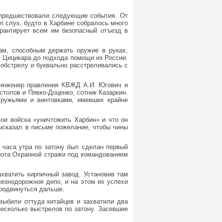
у предшествовали следующие события. От
л слух, будто в Харбине собралось много
арантирует всем им безопасный отъезд в
м, способным держать оружие в руках,
я Цицикара до подхода помощи из России.
обстрелу и буквально расстреливались с
й инженер правления КВЖД А.И. Югович и
толов и Пявко-Доценко, сотник Казаркин.
 ружьями и винтовками, имевших крайне
ои войска «уничтожить Харбин» и что он
ысказал в письме пожелание, чтобы чины
.
4 часа утра по затону был сделан первый
 рота Охранной стражи под командованием
ахватить кирпичный завод. Установив там
езнодорожное депо, и на этом их успехи
продвинуться дальше.
выбили оттуда китайцев и захватили два
несколько выстрелов по затону. Засевшие