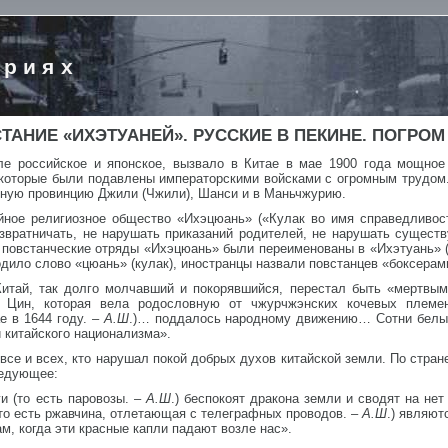
ориях
ТАНИЕ «ИХЭТУАНЕЙ». РУССКИЕ В ПЕКИНЕ. ПОГРОМ
ле российское и японское, вызвало в Китае в мае 1900 года мощное
 которые были подавлены императорскими войсками с огромным трудом
чную провинцию Джили (Чжили), Шанси и в Маньчжурию.
йное религиозное общество «Ихэцюань» («Кулак во имя справедливос
звратничать, не нарушать приказаний родителей, не нарушать существ
е повстанческие отряды «Ихэцюань» были переименованы в «Ихэтуань» 
одило слово «цюань» (кулак), иностранцы назвали повстанцев «боксерам
Китай, так долго молчавший и покорявшийся, перестал быть «мертвы
и Цин, которая вела родословную от чжурчжэнских кочевых племе
е в 1644 году. –
А.Ш
.)… поддалось народному движению… Сотни белы
 китайского национализма».
все и всех, кто нарушал покой добрых духов китайской земли. По стран
ледующее:
и (то есть паровозы. –
А.Ш
.) беспокоят дракона земли и сводят на не
(то есть ржавчина, отлетающая с телеграфных проводов. –
А.Ш
.) являю
ам, когда эти красные капли падают возле нас».