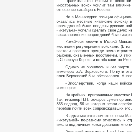
Правительство России с неохотой
иностранных войск усилит там влияние
отношение китайцев к России.
Но в Маньчжурии позиция официальн
оказались местные китайские войска) 
промедлений были введены русские вой
«ихэтуани» успели сделать свое дело: и
восстановление повреждений было истра
Китайские власти в Южной Маньчжу
местными регулярными войсками. (В их 
застали врасплох прежде всего строите
районов, охваченных восстанием. В эти
в Северную Корею, и штабс-капитан Ржев
Однако не обошлось и без жертв. 
инженера Б.А. Верховского. По пути эт
плен Верховский был обезглавлен. Мног
«Впоследствии, когда наши войск
инженера».
На крайних, приграничных участка
Так, инженер Н.Н. Бочаров сумел органи
865 подвод, 56 из которых везли серебр
перебив почти всех сопровождавших его
В административном отношении Ман
«ихэтуаней» по-разному отнеслись к с
имели под личным командованием многоч
Гиринский цзяньцзюнь Чан Шунь, пр