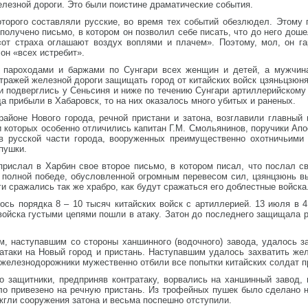
лезной дороги. Это были поистине драматические события.
оторого составляли русские, во время тех событий обезлюдел. Этом
олучено письмо, в котором он позволил себе писать, что до него доше
«от страха оглашают воздух воплями и плачем». Поэтому, мол, он г
 он «всех истребит».
 пароходами и баржами по Сунгари всех женщин и детей, а мужчина
стражей железной дороги защищать город от китайских войск цзяньцзюн
 подверглись у Сеньсиня и ниже по течению Сунгари артиллерийскому 
а прибыли в Хабаровск, то на них оказалось много убитых и раненых.
 районе Нового города, речной пристани и затона, возглавили главны
 которых особенно отличились капитан Г.М. Смольянинов, поручики Апос
в русской части города, вооруженных преимущественно охотничьими
пушки.
рислал в Харбин свое второе письмо, в котором писал, что послал св
в полной победе, обусловленной огромным перевесом сил, цзянцзюнь в
и сражались так же храбро, как будут сражаться его доблестные войска
ось порядка 8 – 10 тысяч китайских войск с артиллерией. 13 июля в 
 войска густыми цепями пошли в атаку. Затон до последнего защищала
м, наступавшим со стороны ханшинного (водочного) завода, удалось з
атаки на Новый город и пристань. Наступавшим удалось захватить жел
 железнодорожники мужественно отбили все попытки китайских солдат 
о защитники, предприняв контратаку, ворвались на ханшинный завод, 
ыло привезено на речную пристань. Из трофейных пушек было сделано 
жгли сооружения затона и весьма поспешно отступили.