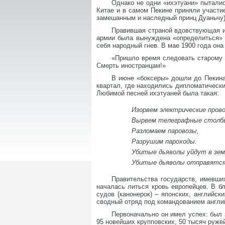
Однако не одни «ихэтуани» пыталис
Китае и в самом Пекине приняли участи
замешанным и наследный принц Дуаньчу)
Правившая страной вдовствующая и
армии была вынуждена «определиться» в
себя народный гнев. В мае 1900 года он
«Пришло время следовать старому 
Смерть иностранцам!»
В июне «боксеры» дошли до Пекина,
квартал, где находились дипломатически
Любимой песней ихэтуаней была такая:
Изорвем электрические прово
Вырвем телеграфные столб
Разломаем паровозы,
Разрушим пароходы.
Убитые дьяволы уйдут в зем
Убитые дьяволы отправятся
Правительства государств, имевши
началась литься кровь европейцев. В б
судов (канонерок) – японских, английск
сводный отряд под командованием англи
Первоначально он имел успех: был 
95 новейших крупповских, 50 тысяч руже