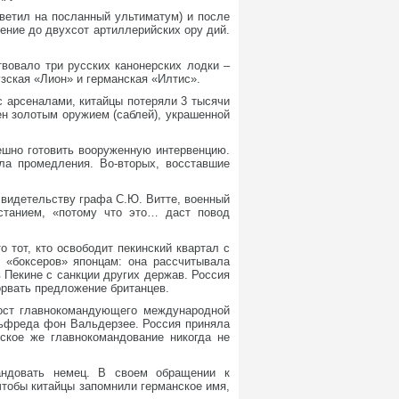
ветил на посланный ультиматум) и после
ение до двухсот артиллерийских ору дий.
твовало три русских канонерских лодки –
зская «Лион» и германская «Илтис».
с арсеналами, китайцы потеряли 3 тысячи
ен золотым оружием (саблей), украшенной
ешно готовить вооруженную интервенцию.
ла промедления. Во-вторых, восставшие
 свидетельству графа С.Ю. Витте, военный
станием, «потому что это… даст повод
 тот, кто освободит пекинский квартал с
е «боксеров» японцам: она рассчитывала
в Пекине с санкции других держав. Россия
орвать предложение британцев.
пост главнокомандующего международной
льфреда фон Вальдерзее. Россия приняла
ское же главнокомандование никогда не
андовать немец. В своем обращении к
чтобы китайцы запомнили германское имя,