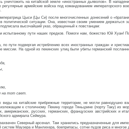
ь уничтожить на китайской земле «иностранных дьяволов». В нападени
е регулярные армейские войска под командованием императорского вое
.
мператрица Цыси (Цы Си) после многочисленных донесений о «братани
 политической ситуации. Она, известная своим умением держаться за
а подписала высочайший указ, обращенный к повстанцам:
и испытанному пути наших предков. Помоги нам, божество Юй Хуан! По
 по пути подвергая истреблению всех иностранных граждан и христиан
е миссии. На одной из пекинских улиц были убиты германский посланни
да,
ы,
лю,
 на тот свет.
х виды на китайские прибрежные территории, не могли равнодушно вз
лизлежащем к столичному Пекину городе Тяньцзине (порту Таку) из мо
их, американских, русских, германских, французских австрийских и и
йского адмирала Сеймура.
захвачен Северный арсенал. Там хранились предназначенные для импер
й систем Маузера и Манлихера, боеприпасы, сотни пудов риса и многое 