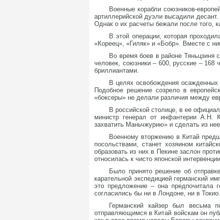
Военные корабли союзников-европей
артиллерийской дуэли высадили десант.
Однак о их расчеты бежали после того, 
В этой операции, которая проходил
«Кореец», «Гиляк» и «Бобр». Вместе с н
Во время боев в районе Тяньцзиня 
человек, союзники – 600, русские – 168
бриллиантами.
В целях освобождения осажденных 
Подобное решение созрело в европейск
«боксеры» не делали различия между ев
В российской столице, в ее официал
министр генерал от инфантерии А.Н. 
захватить Маньчжурию» и сделать из нее
Военному вторжению в Китай предше
посольствами, станет хозяином китайс
образовать из них в Пекине заслон прот
относилась к чисто японской интервенци
Было принято решение об отправк
карательной экспедицией германский и
это предложение – она предпочитала г
согласились бы ни в Лондоне, ни в Токи
Германский кайзер был весьма п
отправляющимся в Китай войскам он публ