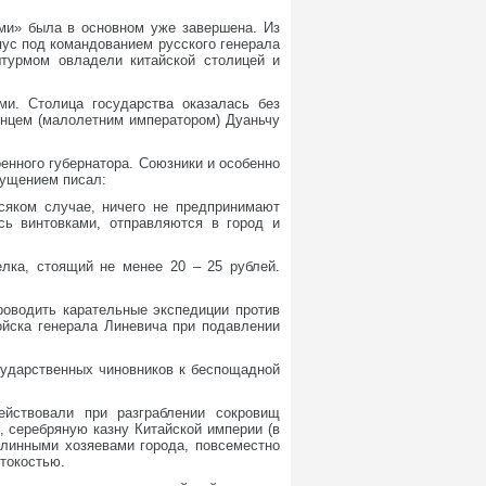
ами» была в основном уже завершена. Из
ус под командованием русского генерала
 штурмом овладели китайской столицей и
ми. Столица государства оказалась без
инцем (малолетним императором) Дуаньчу
енного губернатора. Союзники и особенно
мущением писал:
всяком случае, ничего не предпринимают
сь винтовками, отправляются в город и
лка, стоящий не менее 20 – 25 рублей.
роводить карательные экспедиции против
ойска генерала Линевича при подавлении
сударственных чиновников к беспощадной
ействовали при разграблении сокровищ
, серебряную казну Китайской империи (в
длинными хозяевами города, повсеместно
стокостью.