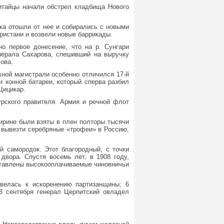
китайцы начали обстрел кладбища Нового
ка отошли от нее и собирались с новыми
ристани и возвели новые баррикады.
о первое донесение, что на р. Сунгари
нерала Сахарова, спешивший на выручку
ова.
ной магистрали особенно отличился 17-й
и конной батареи, который сперва разбил
Цицикар.
рского правителя. Армия и речной флот
Гирине были взяты в плен полторы тысячи
а вывезти серебряные «трофеи» в Россию,
й самородок. Этот благородный, с точки
двора. Спустя восемь лет, в 1908 году,
оставлены высокооплачиваемые чиновничьи
велась к искоренению партизанщины; 6
18 сентября генерал Церпитский овладел