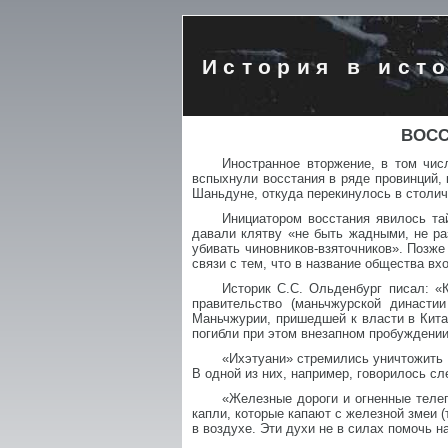
История в ист
ВОСС
Иностранное вторжение, в том чис
вспыхнули восстания в ряде провинций,
Шаньдуне, откуда перекинулось в столи
Инициатором восстания явилось та
давали клятву «не быть жадными, не ра
убивать чиновников-взяточников». Позж
связи с тем, что в название общества вх
Историк С.С. Ольденбург писал: «
правительство (маньчжурской династи
Маньчжурии, пришедшей к власти в Кита
погибли при этом внезапном пробуждении
«Ихэтуани» стремились уничтожить 
В одной из них, например, говорилось с
«Железные дороги и огненные телег
капли, которые капают с железной змеи 
в воздухе. Эти духи не в силах помочь н