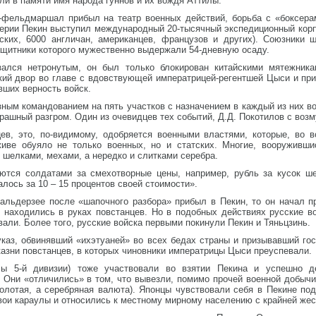
ли в памяти имя народа гуннов и их вождя Аттилы.
л-фельдмаршал прибыл на театр военных действий, борьба с «боксер
перии Пекин выступил международный 20-тысячный экспедиционный корп
сских, 6000 англичан, американцев, французов и других). Союзники
ащитники которого мужественно выдержали 54-дневную осаду.
зался нетронутым, он был только блокирован китайскими мятежника
кий двор во главе с вдовствующей императрицей-регентшей Цыси и пр
вших верность войск.
ным командованием на пять участков с назначением в каждый из них во
рашный разгром. Один из очевидцев тех событий, Д.Д. Покотилов с воз
цев, это, по-видимому, одобряется военными властями, которые, во 
живе обуяло не только военных, но и статских. Многие, вооруживши
шелками, мехами, а нередко и слитками серебра.
тся солдатами за смехотворные цены, например, рубль за кусок ше
лось за 10 – 15 процентов своей стоимости».
льдерзее после «шапочного разбора» прибыл в Пекин, то он начал п
 находились в руках повстанцев. Но в подобных действиях русские в
вали. Более того, русские войска первыми покинули Пекин и Тяньцзинь.
указ, обвинявший «ихэтуаней» во всех бедах страны и призывавший го
азни повстанцев, в которых чиновники императрицы Цыси преуспевали.
лы 5-й дивизии) тоже участвовали во взятии Пекина и успешно д
 Они «отличились» в том, что вывезли, помимо прочей военной добычи
олотая, а серебряная валюта). Японцы чувствовали себя в Пекине по
свои караулы и относились к местному мирному населению с крайней же