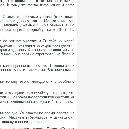
ь, что появление в китайской столице
ков. К тому же могло измениться и само
 Стоило только «ихэтуаням» (в их числе
железную дорогу, как в Маньчжурию без
2 человека убитыми и 1283 ранеными. Но
нно пострадал Западный участок КВЖД. На
а ее южном участке и Яньтайских копей
адение и появление отрядов «ихэтуаней»
тражи удалось благополучно спастись из
ел большую партию строителей из Ляояна
д командованием поручика Валевского и
еравных боях с китайцами. Захваченный в
ке голову этого молодого и способного
ажи отходили на российскую территорию.
йтуй. Обоз железнодорожников состоял из
лишь хлебный обоз с мукой 4-го участка,
икарскую. Их власти во время восстания
рии. Местные губернаторы – цзяньцзюни
ановку в своих провинциях.
ал в докладе богдыхану в Пекин: «Способ