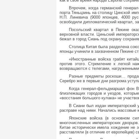
как в свое время народы Европы сохрани
Впрочем, когда германский генера
порта Тяньцзинь на столицу Цинской им
Н.П. Линевича (9000 японцев, 4000 ру
освободили дипломатический квартал, з
Посольский квартал в Пекине ока
верховной власти. Циньский императорс
бежал в город Сиань под охрану сохраня
Столица Китая была разделена союз
японцы учинили в захваченном Пекине ст
«Иностранные войска грабят китай
против этого. Стремление к легкой на
возвращаются с телегами, нагруженными 
Разные предметы роскоши… продаю
Серебро же в первые дни разгрома уступа
Когда генерал-фельдмаршал фон Ва
близлежащих городов и уездов, которые
«восстания большого кулака» не участво
В Сиани был издан императорский 
расправе над ними. Начались массовые к
Японские войска (в основном си
многочисленных императорских дворцов.
Китае исторически имела хождение не з
расставляли (в отличие от европейцев) 