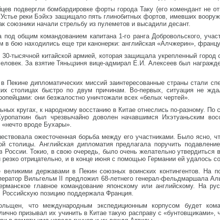
цев подвергли бомбардировке форты города Таку (его комендант не от
 Устье реки Бэйхэ защищало пять глинобитных фортов, имевших вооруж
как союзники начали стрельбу из пулеметов и высадили десант.
а под общим командованием капитана 1-го ранга Добровольского, учас
им в бою находились еще три канонерки: английская «Алчжерин», францу
с 30-тысячной китайской армией, которая защищала укрепленный город 
 человек. За взятие Тяньцзиня вице-адмирал Е.И. Алексеев был награжд
в Пекине дипломатических миссий заинтересованные страны стали сп
их столицах быстро по двум причинам. Во-первых, ситуация не жда
ропейцами: они безжалостно уничтожали всех «белых чертей».
ьных кругах, к народному восстанию в Китае отнеслись по-разному. По
Куропаткин был чрезвычайно доволен начавшимся Ихэтуаньским вос
 «нечто вроде Бухары».
ствовала ожесточенная борьба между его участниками. Было ясно, что
кой столицы. Английская дипломатия предлагала поручить подавлени
ив России. Токио, в свою очередь, было очень желательно утвердиться 
и резко отрицательно, и в конце июня с помощью Германии ей удалось с
е великими державами в Пекин союзных воинских контингентов. На 
мператор Вильгельм II предложил 68-летнего генерал-фельдмаршала А
ерманское главное командование японскому или английскому. На рус
о. Российскую позицию поддержала Франция.
ольщен, что международным экспедиционным корпусом будет ком
ично призывал их учинить в Китае такую расправу с «бунтовщиками», 