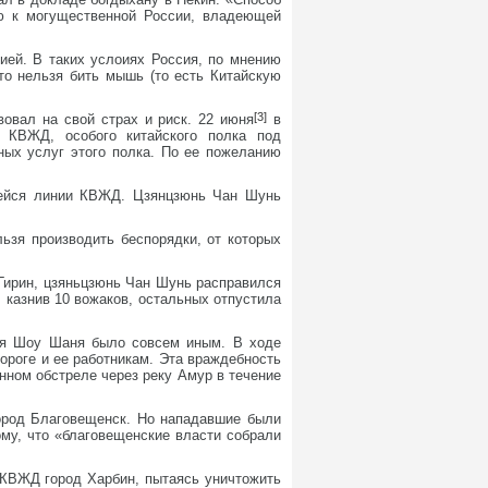
ю к могущественной России, владеющей
ией. В таких услоиях Россия, по мнению
то нельзя бить мышь (то есть Китайскую
[3]
овал на свой страх и риск. 22 июня
в
 КВЖД, особого китайского полка под
ных услуг этого полка. По ее пожеланию
щейся линии КВЖД. Цзянцзюнь Чан Шунь
ьзя производить беспорядки, от которых
Гирин, цзяньцзюнь Чан Шунь расправился
 казнив 10 вожаков, остальных отпустила
юня Шоу Шаня было совсем иным. В ходе
ороге и ее работникам. Эта враждебность
онном обстреле через реку Амур в течение
город Благовещенск. Но нападавшие были
ому, что «благовещенские власти собрали
 КВЖД город Харбин, пытаясь уничтожить