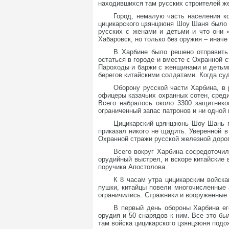
находившихся там русских строителей же
Город, немалую часть населения к
цицикарского цзянцзюня Шоу Шаня было п
русских с женами и детьми и что они 
Хабаровск, но только без оружия – иначе
В Харбине было решено отправить
остаться в городе и вместе с Охранной 
Пароходы и баржи с женщинами и детьми
берегов китайскими солдатами. Когда суд
Оборону русской части Харбина, в
офицеры казачьих охранных сотен, среди
Всего набралось около 3300 защитнико
ограниченный запас патронов и ни одной 
Цицикарский цзянцзюнь Шоу Шань п
приказал никого не щадить. Уверенной 
Охранной стражи русской железной дорог
Всего вокруг Харбина сосредоточил
орудийный выстрел, и вскоре китайские
поручика Апостолова.
К 8 часам утра цицикарским войска
пушки, китайцы повели многочисленные 
ограничились. Стражники и вооруженные
В первый день обороны Харбина ег
орудия и 50 снарядов к ним. Все это б
там войска цицикарского цзянцзюня подо