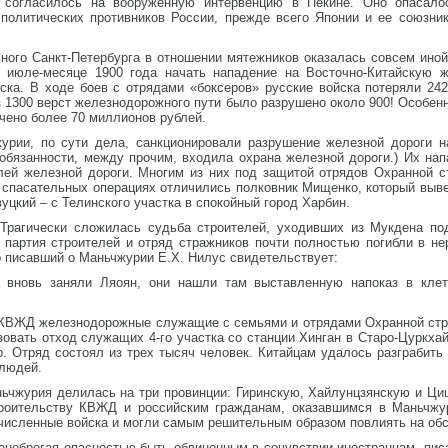
 согласилось на вооруженную интервенцию в Пекине. Оно опасалос
 политических противников России, прежде всего Японии и ее союзни
ого Санкт-Петербурга в отношении мятежников оказалась совсем иной.
в июле-месяце 1900 года начать нападение на Восточно-Китайскую 
ска. В ходе боев с отрядами «боксеров» русские войска потеряли 24
з 1300 верст железнодорожного пути было разрушено около 900! Особе
чено более 70 миллионов рублей.
рии, по сути дела, санкционировали разрушение железной дороги н
обязанности, между прочим, входила охрана железной дороги.) Их нап
лей железной дороги. Многим из них под защитой отрядов Охранной с
х спасательных операциях отличились полковник Мищенко, который выв
уцкий – с Телинского участка в спокойный город Харбин.
Трагически сложилась судьба строителей, уходивших из Мукдена по
а партия строителей и отряд стражников почти полностью погибли в н
о писавший о Маньчжурии Е.Х. Нилус свидетельствует:
а вновь заняли Ляоян, они нашли там выставленную напоказ в клет
х КВЖД железнодорожные служащие с семьями и отрядами Охранной стр
зовать отход служащих 4-го участка со станции Хинган в Старо-Цуркха
о. Отряд состоял из трех тысяч человек. Китайцам удалось разграбить 
 людей.
ьчжурия делилась на три провинции: Гиринскую, Хайлунцзянскую и Циц
троительству КВЖД и российским гражданам, оказавшимся в Маньчжу
исленные войска и могли самым решительным образом повлиять на обст
енебрегая опасностью быть обвиненным в сочувствии иностранцам, пис