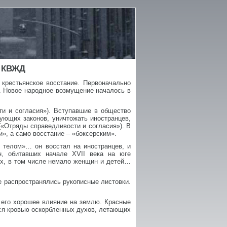
 КВЖД
 крестьянское восстание. Первоначально
. Новое народное возмущение началось в
ти и согласия»). Вступавшие в общество
ующих законов, уничтожать иностранцев,
(«Отряды справедливости и согласия»). В
и», а само восстание – «боксерским».
м телом»… он восстал на иностранцев, и
н, обитавших начале XVII века на юге
х, в том числе немало женщин и детей…
е распространялись рукописные листовки.
т его хорошее влияние на землю. Красные
тся кровью оскорбленных духов, летающих