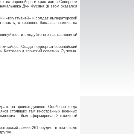
ях на европейцев и христиан в Северном
начальника Дун Фусяна (в этом оказался
и» «ихуэтуаней» и солдат императорской
 власть, откровенно боялась навлечь на
винуйтесь и следуйте его наставлениям!
-китайцев. Осаде подвергся европейский
к Кеттелер и японский советник Сугияма.
ирать на происходившее. Особенно когда
ряков стоявших там иностранных военных
тальянских – был сформирован 2-тысячный
аторский армии 261 орудие, в том числе
другое.