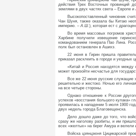
действия Трех Восточных провинций д
землями в двух частях света – Европе и 
Высокопоставленный чиновник счит
Чан Шуня, также оказала бы Китаю неот
империю. –
А.Ш
.), которая ест с драгоце
Во время массовых погромов христ
Харбине получили извещение гиринск
командованием генерала Пао Лина. Росс
полк был остановлен в Ашихэ.
22 июня в Гирин пришла правител
приказал расклеить в городе и уездных 
«Китай и Россия находятся между 
может произойти несчастье для государс
Все же 22 июня русские служащие ж
решительно и жестоко. Ночью его личная
на все четыре стороны.
Однако отношение к России другог
успехов «восстания большого кулака» гл
проявилась в нападении 5 июля 1900 год
двух недель города Благовещенска.
Дело дошло даже до того, что вой
сразу же наголову разбиты, и им пришло
всех «желтых» на берег Амура и велели 
Войска цзянцзюня Цицикарской про