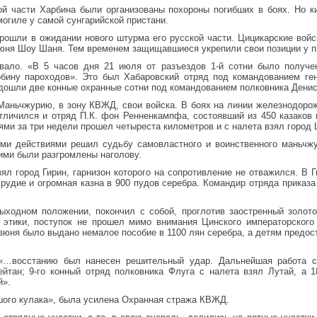
ой части Харбина были организованы похороны погибших в боях. Но 
могиле у самой сунгарийской пристани.
ошли в ожидании нового штурма его русской части. Цицикарские войс
зюня Шоу Шаня. Тем временем защищавшиеся укрепили свои позиции у п
ало. «В 5 часов дня 21 июля от разъездов 1-й сотни было получен
бину пароходов». Это был Хабаровский отряд под командованием ге
одошли две конные охранные сотни под командованием полковника Денис
Маньчжурию, в зону КВЖД, свои войска. В боях на линии железнодорож
тличился и отряд П.К. фон Ренненкампфа, состоявший из 450 казаков 
оями за три недели прошел четыреста километров и с налета взял город 
и действиями решил судьбу самовластного и воинственного маньчжу
ими были разгромлены наголову.
ял город Гирин, гарнизон которого на сопротивление не отважился. В 
рудие и огромная казна в 900 пудов серебра. Командир отряда приказ
ходном положении, покончил с собой, проглотив заостренный золото
 этики, поступок не прошел мимо внимания Цинского императорского 
цзюня было выдано немалое пособие в 1100 лян серебра, а детям пред
 «…восстанию был нанесен решительный удар. Дальнейшая работа с
ейтан; 9-го конный отряд полковника Флуга с налета взял Лутай, а 
й».
шого кулака», была усилена Охранная стража КВЖД.