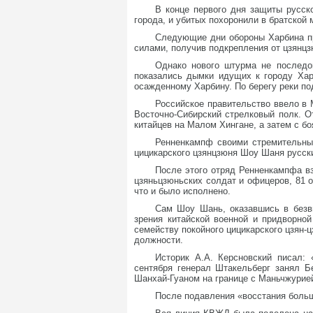
В конце первого дня защиты русск
города, и убитых похоронили в братской 
Следующие дни обороны Харбина пр
силами, получив подкрепления от цзянц
Однако нового штурма не последов
показались дымки идущих к городу Хар
осажденному Харбину. По берегу реки п
Российское правительство ввело в 
Восточно-Сибирский стрелковый полк. О
китайцев на Малом Хингане, а затем с б
Ренненкампф своими стремительным
цицикарского цзянцзюня Шоу Шаня русск
После этого отряд Ренненкампфа вз
цзяньцзюньских солдат и офицеров, 81 о
что и было исполнено.
Сам Шоу Шань, оказавшись в безвы
зрения китайской военной и придворной
семейству покойного цицикарского цзян-
должности.
Историк А.А. Керсновский писал:
сентября генерал Штакельберг занял Б
Шанхай-Гуаном на границе с Маньчжурие
После подавления «восстания боль