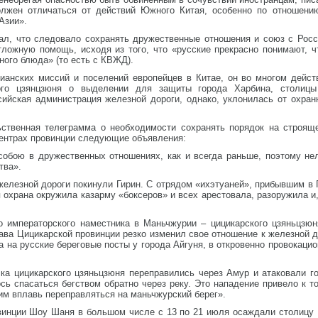
олжен отличаться от действий Южного Китая, особенно по отношени
Азии».
ал, что следовало сохранять дружественные отношения и союз с Росс
ложную помощь, исходя из того, что «русские прекрасно понимают, ч
нного блюда» (то есть с КВЖД).
ианских миссий и поселений европейцев в Китае, он во многом действ
ого цзянцзюня о выделении для защиты города Харбина, столицы
ийская администрация железной дороги, однако, уклонилась от охран
ьственная телеграмма о необходимости сохранять порядок на строя
центрах провинции следующие объявления:
собою в дружественных отношениях, как и всегда раньше, поэтому нел
тва».
елезной дороги покинули Гирин. С отрядом «ихэтуаней», прибывшим в 
 охрана окружила казарму «боксеров» и всех арестовала, разоружила и,
о императорского наместника в Маньчжурии – цицикарского цзяньцз
ава Цицикарской провинции резко изменил свое отношение к железной д
а на русские береговые посты у города Айгуня, в откровенно провокаци
ска цицикарского цзяньцзюня переправились через Амур и атаковали 
сь спасаться бегством обратно через реку. Это нападение привело к т
им вплавь переправляться на маньчжурский берег».
винции Шоу Шаня в большом числе с 13 по 21 июля осаждали столицу