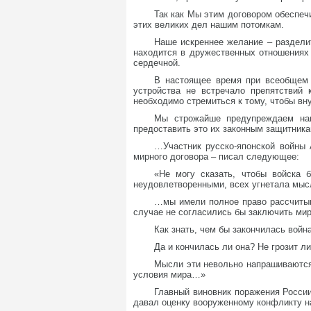
Так как Мы этим договором обеспеч
этих великих дел нашим потомкам.
Наше искреннее желание – раздели
находится в дружественных отношениях
сердечной.
В настоящее время при всеобщем 
устройства не встречало препятствий 
необходимо стремиться к тому, чтобы вн
Мы строжайше предупреждаем наш
предоставить это их законным защитника
…Участник русско-японской войны 
мирного договора – писал следующее:
«Не могу сказать, чтобы войска 
неудовлетворенными, всех угнетала мысл
…мы имели полное право рассчитыва
случае не согласились бы заключить мир
Как знать, чем бы закончилась войн
Да и кончилась ли она? Не грозит 
Мысли эти невольно напрашиваются,
условия мира…»
Главный виновник поражения России
давал оценку вооруженному конфликту н