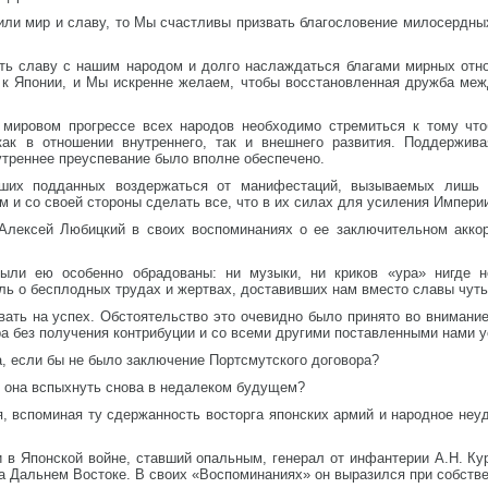
или мир и славу, то Мы счастливы призвать благословение милосердны
ть славу с нашим народом и долго наслаждаться благами мирных отн
 к Японии, и Мы искренне желаем, чтобы восстановленная дружба ме
мировом прогрессе всех народов необходимо стремиться к тому что
как в отношении внутреннего, так и внешнего развития. Поддержив
утреннее преуспевание было вполне обеспечено.
их подданных воздержаться от манифестаций, вызываемых лишь 
м и со своей стороны сделать все, что в их силах для усиления Импери
Алексей Любицкий в своих воспоминаниях о ее заключительном аккор
были ею особенно обрадованы: ни музыки, ни криков «ура» нигде 
ь о бесплодных трудах и жертвах, доставивших нам вместо славы чуть 
ть на успех. Обстоятельство это очевидно было принято во внимание 
а без получения контрибуции и со всеми другими поставленными нами 
а, если бы не было заключение Портсмутского договора?
ли она вспыхнуть снова в недалеком будущем?
 вспоминая ту сдержанность восторга японских армий и народное неуд
 в Японской войне, ставший опальным, генерал от инфантерии А.Н. Куро
а Дальнем Востоке. В своих «Воспоминаниях» он выразился при собстве