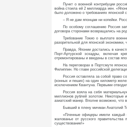
Пункт о военной контрибуции росси
война стоила ей 2 миллиарда иен. «Япон
было доложено о требованиях японской с
– Я не дам японцам ни копейки. Рос
По особому соглашению Россия зап
договора сторонами возвращались на род
Требование Токио о выплате военн
разорительной для японской экономики, 
Правда, Японии достались в качест
Порт-Артурской эскадры, включая кр
отремонтированы и введены в состав япо
На переговорах в Портсмуте японск
Филиппин. Но главе российской делегаци
Россия оставляла за собой право с
(конных и пеших) на один километр желе
исключением Квантуна. Первыми отводил
Россия взяла на себя материальну
миллионов рублей золотом. Некоторые и
азиатский манер. Вполне возможно, что в
Бывший в плену мичман Анатолий То
«Пленные офицеры имели каждый от
жалованье от русского правительства 
существование!»