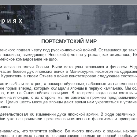
ориях
ПОРТСМУТСКИЙ МИР
венского подвел черту под русско-японской войной. Оставшиеся до за
но пассивно, выжидающе. Японский флот не угрожал, как ожидалось, В
рмейское командование не шло.
м легла на плечи Японии. Были истощены экономика и финансы. Нед
угасал боевой дух японских войск в Маньчжурии, несмотря на одержан
. Куропаткин в своем Отчете о войне констатировал следующее состояни
асти выбыли из строя, а наскоро обученные, набранные из населения 
 же порыв вперед, которым обладали японцы в первую кампанию. Мы ос
но, стоя на Сыпингайских позициях. В то время когда наши охотнич
али на японцев, с их стороны мы не замечали прежней предприимчиво
ю. Целых шесть месяцев японцы дают время нам укрепляться и усилива
ение».
детельствовал об изменении духа японской армии. В ходе различных
Они уже не проявляли прежнего воинственного фанатизма и приверже
знавались, что тяготятся войною. Во многих письмах с родины, наход
лось о тяжелых налогах, о дороговизне предметов первой необходим