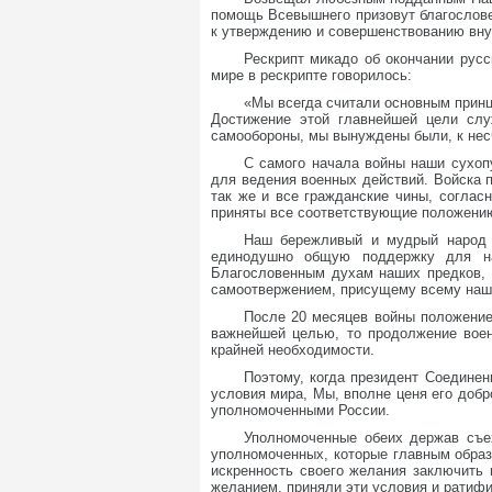
помощь Всевышнего призовут благослов
к утверждению и совершенствованию вну
Рескрипт микадо об окончании русс
мире в рескрипте говорилось:
«Мы всегда считали основным прин
Достижение этой главнейшей цели слу
самообороны, мы вынуждены были, к нес
С самого начала войны наши сухоп
для ведения военных действий. Войска п
так же и все гражданские чины, согла
приняты все соответствующие положению
Наш бережливый и мудрый народ б
единодушно общую поддержку для на
Благословенным духам наших предков, 
самоотвержением, присущему всему наш
После 20 месяцев войны положение
важнейшей целью, то продолжение вое
крайней необходимости.
Поэтому, когда президент Соедине
условия мира, Мы, вполне ценя его доб
уполномоченными России.
Уполномоченные обеих держав съе
уполномоченных, которые главным образо
искренность своего желания заключить
желанием, приняли эти условия и ратифи