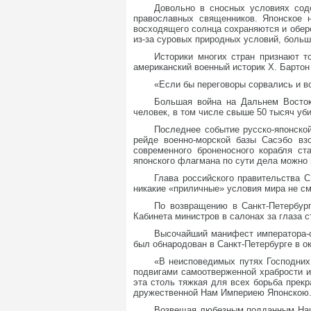
Довольно в сносных условиях сод
православных священников. Японское 
восходящего солнца сохраняются и обере
из-за суровых природных условий, боль
Историки многих стран признают т
американский военный историк Х. Бартон
«Если бы переговоры сорвались и в
Большая война на Дальнем Восто
человек, в том числе свыше 50 тысяч уб
Последнее событие русско-японско
рейде военно-морской базы Сасэбо вз
современного броненосного корабля с
японского флагмана по сути дела можно
Глава российского правительства 
никакие «приличные» условия мира не см
По возвращению в Санкт-Петербург
Кабинета министров в салонах за глаза 
Высочайший манифест императора-с
был обнародован в Санкт-Петербурге в ок
«В неисповедимых путях Господних
подвигами самоотверженной храбрости и
эта столь тяжкая для всех борьба прек
дружественной Нам Империею Японскою
Возвещая любезным подданным Наши