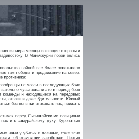
ключения мира месяцы воюющие стороны и
ладивостоку. В Маньчжурии порой велись
овольство войной все более охватывало
ные там победы и продвижение на север.
е противника:
новобранцы не могли в последующих боях
язательно чувствовали это в период боев
ьи команды и находящиеся на передовых
сти, отваги и даже бдительности. Южный
ться без попытки атаковать нас, прижать
 стычек перед Сыпингайски-ми позициями
нности к самурайскому духу. Куропаткин
имых нами у убитых и пленных, тоже ясно
ости, об отсутствии заработков. Против