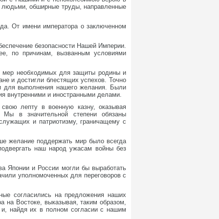
я людьми, обширные труды, направленные
ода. От имени императора о заключенном
беспечение безопасности Нашей Империи.
ее, по причинам, вызванным условиями
х мер необходимых для защиты родины и
ане и достигли блестящих успехов. Точно
ти для выполнения нашего желания. Были
ия внутренними и иностранными делами.
свою лепту в военную казну, оказывая
и Мы в значительной степени обязаны
 служащих и патриотизму, граничащему с
аше желание поддержать мир было всегда
подвергать наш народ ужасам войны без
ва Японии и России могли бы выработать
начили уполномоченных для переговоров с
ные согласились на предложения наших
а на Востоке, выказывая, таким образом,
 и, найдя их в полном согласии с нашим