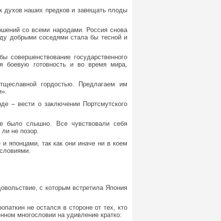
х духов наших предков и завещать плоды
ошений со всеми народами. Россия снова
жду добрыми соседями стала бы тесной и
бы совершенствование государственного
ая боевую готовность и во время мира,
тщеславной гордостью. Предлагаем им
и».
де – вести о заключении Портсмутского
не было слышно. Все чувствовали себя
ли не позор.
и японцами, так как они иначе ни в коем
условиями.
овольствие, с которым встретила Япония
паткин не остался в стороне от тех, кто
нном многословии на удивление кратко: