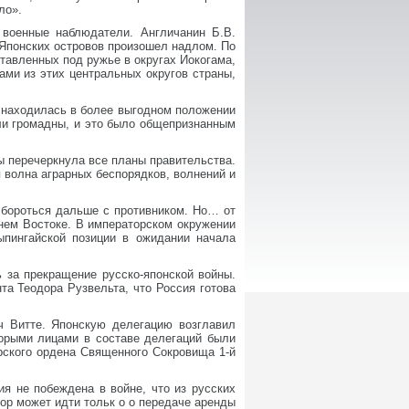
ло».
военные наблюдатели. Англичанин Б.В.
 Японских островов произошел надлом. По
ставленных под ружье в округах Иокогама,
ами из этих центральных округов страны,
 находилась в более выгодном положении
ли громадны, и это было общепризнанным
ы перечеркнула все планы правительства.
 волна аграрных беспорядков, волнений и
 бороться дальше с противником. Но… от
нем Востоке. В императорском окружении
ыпингайской позиции в ожидании начала
 за прекращение русско-японской войны.
та Теодора Рузвельта, что Россия готова
ч Витте. Японскую делегацию возглавил
орыми лицами в составе делегаций были
рского ордена Священного Сокровища 1-й
я не побеждена в войне, что из русских
вор может идти тольк о о передаче аренды