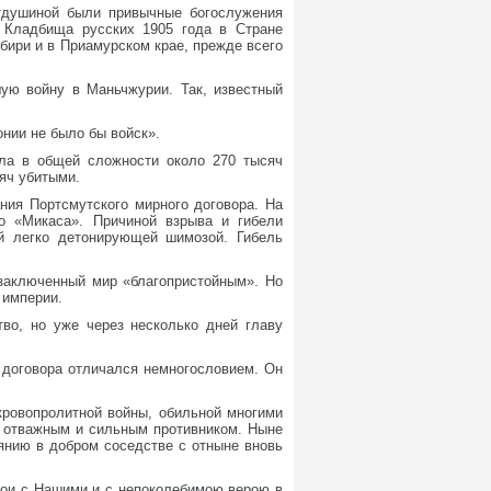
тдушиной были привычные богослужения
 Кладбища русских 1905 года в Стране
бири и в Приамурском крае, прежде всего
шую войну в Маньчжурии. Так, известный
нии не было бы войск».
ла в общей сложности около 270 тысяч
яч убитыми.
ния Портсмутского мирного договора. На
о «Микаса». Причиной взрыва и гибели
ой легко детонирующей шимозой. Гибель
 заключенный мир «благопристойным». Но
 империи.
во, но уже через несколько дней главу
 договора отличался немногословием. Он
ровопролитной войны, обильной многими
с отважным и сильным противником. Ныне
янию в добром соседстве с отныне вновь
ои с Нашими и с непоколебимою верою в