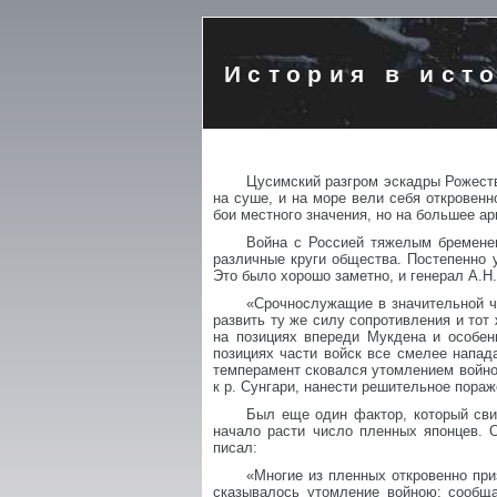
История в ист
Цусимский разгром эскадры Рожест
на суше, и на море вели себя откровен
бои местного значения, но на большее а
Война с Россией тяжелым бремене
различные круги общества. Постепенно 
Это было хорошо заметно, и генерал А.Н
«Срочнослужащие в значительной ч
развить ту же силу сопротивления и тот
на позициях впереди Мукдена и особен
позициях части войск все смелее напад
темперамент сковался утомлением войно
к р. Сунгари, нанести решительное пораж
Был еще один фактор, который сви
начало расти число пленных японцев. 
писал:
«Многие из пленных откровенно при
сказывалось утомление войною: сообща