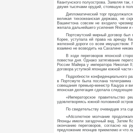
Квантунского полуострова. Заявляя так
двумя тысячами орудий, стоявшую в полн
Дипломатический торг продолжался
великая тихоокеанская держава, не ск
Вашингтона совсем не входило чрезме
желала дальнейшего усиления Японии и 
Портсмутский мирный договор был п
Корее, уступала ей права на аренду К
железной дороги со всем имуществом. 
взаимно не возводить на Сахалине никак
В ходе переговоров японской стор
повестки дня. Однако затягивание перег
России Майера у императора Николая II
договора уступкой японцам южной части 
Подробности конфиденциального раз
в Портсмуте была послана телеграмма 
совещания премьер-министр Кацура и ви
японская делегация сделала следующее 
«Императорское правительство ре
удовлетворяясь южной половиной остров
По свидетельству очевидцев эта сц
«Абсолютное молчание продолжалос
Японцы имели загадочный вид. Затем Ко
окончанию переговоров, согласно на р
предложение японцев приемлемо и что ли