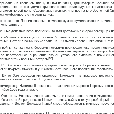
ержались в японском плену и нижние чины, для которых большой о
начальство не раз демонстрировало свое великодушие к пленникам.
гаются по сей день. Содержание пленных японцев на юге Восточной Си
шой комфортностью не отличались.
от факт, что Япония вовремя и благоразумно сумела закончить боль
 констатирует:
оенные действия возобновились, то для достижения скорой победы у Япо
ке обошлась воюющим сторонам большими жертвами. Россия потеря
итыми. Потери Японии исчислялись в 270 тысяч человек, включая 86 тыс
й войны, связанное с боевыми потерями произошло уже после подписа
орвался флагманский линейный броненосец адмирала Хейхатиро Тог
тало неосторожное обращение вконец уставшего экипажа с начиненн
[56]
 причислить к военным потерям
.
С.Ю. Витте после окончания трудных переговоров в Портсмуте назвал
огли покрыть тяжесть и унизительность военного поражения Российской
 Витте был возведен императором Николаем II в графское достоинст
стали называть «графом Полусахалинским».
амодержца Николая II Романова о заключении мирного Портсмутского
тябре 1905 года и гласил:
 Отечеству Нашему ниспосланы были тяжелые испытания и бедствия к
 беззаветной преданности Наших славных войск в их упорной борьбе 
ращена, и Восток Державы Нашей снова обращается к мирному преуспе
.
м о восстановлении мира, Мы уверены, что они соединят молитвы св