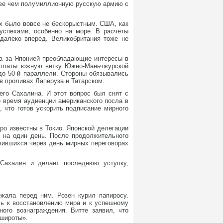
олее чем полумиллионную русскую армию с
х было вовсе не бескорыстным. США, как
успехами, особенно на море. В расчеты
далеко вперед. Великобритания тоже не
ла за Японией преобладающие интересы в
 оплаты южную ветку Южно-Маньчжурской
до 50-й параллели. Стороны обязывались
в проливах Лаперуза и Татарском.
его Сахалина. И этот вопрос был снят с
о время аудиенции американского посла в
, что готов ускорить подписание мирного
о известны в Токио. Японской делегации
н на один день. После продолжительного
вившихся через день мирных переговорах
 Сахалин и делает последнюю уступку,
жала перед ним. Розен курил папиросу.
сь к восстановлению мира и к успешному
ого вознаграждения. Витте заявил, что
 широты».