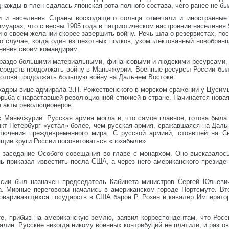
нажды в плен сдалась японская рота полного состава, чего ранее не бы
и и населения Страны восходящего солнца отмечали и иностранные 
муарах, что с весны 1905 года в патриотическом настроении населения
и о своем желании скорее завершить войну. Речь шла о резервистах, по
о случае, когда один из пехотных полков, укомплектованный новобранц
инения своим командирам.
ораздо большими материальными, финансовыми и людскими ресурсами,
 средств продолжать войну в Маньчжурии. Военные ресурсы России бы
готова продолжать большую войну на Дальнем Востоке.
скадры вице-адмирала З.П. Рожественского в морском сражении у Цусим
рьба с нараставшей революционной стихией в стране. Начинается новая
е акты революционеров.
 Маньчжурии. Русская армия могла и, что самое главное, готова была
кт-Петербург «устал» более, чем русская армия, сражавшаяся на Даль
ключения преждевременного мира. С русской армией, стоявшей на С
щие круги России посоветоваться «позабыли».
 заседание Особого совещания во главе с монархом. Оно высказалось
 приказал известить посла США, а через него американского президен
ссии был назначен председатель Кабинета министров Сергей Юльеви
. Мирные переговоры начались в американском городе Портсмуте. Вт
оваривающихся государств в США барон Р. Розен и кавалер Императо
е, прибыв на американскую землю, заявил корреспондентам, что Росси
алин. Русские никогда никому военных контрибуций не платили, и разго