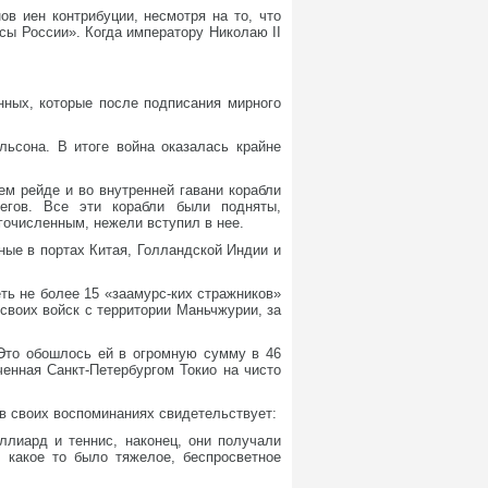
в иен контрибуции, несмотря на то, что
сы России». Когда императору Николаю II
нных, которые после подписания мирного
ьсона. В итоге война оказалась крайне
м рейде и во внутренней гавани корабли
егов. Все эти корабли были подняты,
гочисленным, нежели вступил в нее.
ные в портах Китая, Голландской Индии и
ть не более 15 «заамурс-ких стражников»
своих войск с территории Маньчжурии, за
 Это обошлось ей в огромную сумму в 46
енная Санкт-Петербургом Токио на чисто
в своих воспоминаниях свидетельствует:
лиард и теннис, наконец, они получали
, какое то было тяжелое, беспросветное