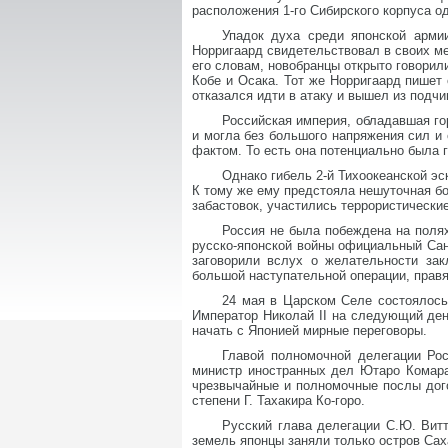
расположения 1-го Сибирского корпуса од
Упадок духа среди японской арми
Норригаард свидетельствовал в своих ме
его словам, новобранцы открыто говорил
Кобе и Осака. Тот же Норригаард пишет 
отказался идти в атаку и вышел из подч
Российская империя, обладавшая г
и могла без большого напряжения сил и
фактом. То есть она потенциально была 
Однако гибель 2-й Тихоокеанской э
К тому же ему предстояла нешуточная бо
забастовок, участились террористически
Россия не была побеждена на полях
русско-японской войны официальный Сан
заговорили вслух о желательности за
большой наступательной операции, правя
24 мая в Царском Селе состоялось
Император Николай II на следующий день
начать с Японией мирные переговоры.
Главой полномочной делегации Ро
министр иностранных дел Ютаро Комара
чрезвычайные и полномочные послы дог
степени Г. Тахакира Ко-горо.
Русский глава делегации С.Ю. Витт
земель японцы заняли только остров Сах