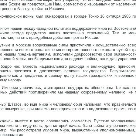
ение Божие на предстоящие Нам, совместно с избранными от населени
треннего благоустройства России».
ко-японской войны был обнародован в городе Токио 16 октября 1905 г
ципом нашей международной политики поддержание мира на Востоке и о
жило всегда предметом наших постоянных стремлений. Тем не мен
частью, начать враждебные действия против России.
утные и морские вооруженные силы приступили к осуществлению все
еренесли всякого рода лишения во время военного похода в чужой стр
сно нашим предначертаниям, исполняли добросовестно свои обязаннос
 вещей меры, необходимые как для ведения войны, так и для управлен
одро нес тяжесть национального расхода и великодушно приносил 
шего престижа и достижения величия государства. Результатам
равно как и преданности своему долгу наших гражданских и военных
ему народу.
 Империи упрочилось, а интересы государства обеспечены. Так как н
нных действий противоречило бы нашему сокровенному желанию: не 
нных Штатов, во имя мира и человеколюбия напомнил, что правительст
рое намерение, приняли его посредничество и в надлежащее время наз
хались вместе и часто совещались совместно. Русские уполномочен
м имели в виду цель, для которой начата была война и упрочение мир
 мир. Мы рассмотрели условия мира, выработанные уполномоченными,
цировали их.