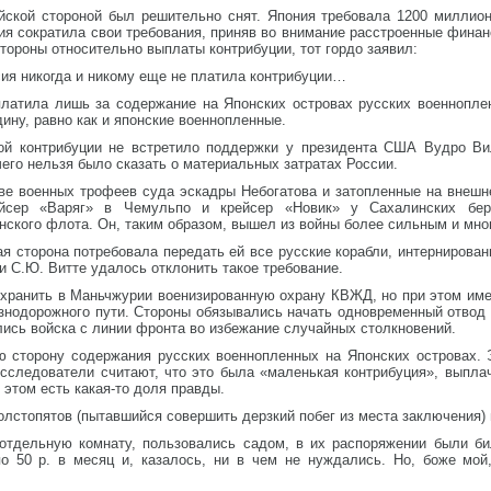
йской стороной был решительно снят. Япония требовала 1200 миллионо
ия сократила свои требования, приняв во внимание расстроенные финан
тороны относительно выплаты контрибуции, тот гордо заявил:
сия никогда и никому еще не платила контрибуции…
латила лишь за содержание на Японских островах русских военнопле
ину, равно как и японские военнопленные.
ой контрибуции не встретило поддержки у президента США Вудро Вил
чего нельзя было сказать о материальных затратах России.
ве военных трофеев суда эскадры Небогатова и затопленные на внешне
ейсер «Варяг» в Чемульпо и крейсер «Новик» у Сахалинских бер
нского флота. Он, таким образом, вышел из войны более сильным и мно
ая сторона потребовала передать ей все русские корабли, интернирован
и С.Ю. Витте удалось отклонить такое требование.
охранить в Маньчжурии военизированную охрану КВЖД, но при этом име
знодорожного пути. Стороны обязывались начать одновременный отвод 
ись войска с линии фронта во избежание случайных столкновений.
ю сторону содержания русских военнопленных на Японских островах.
сследователи считают, что это была «маленькая контрибуция», выплач
 этом есть какая-то доля правды.
лстопятов (пытавшийся совершить дерзкий побег из места заключения) 
дельную комнату, пользовались садом, в их распоряжении были бил
по 50 р. в месяц и, казалось, ни в чем не нуждались. Но, боже мой