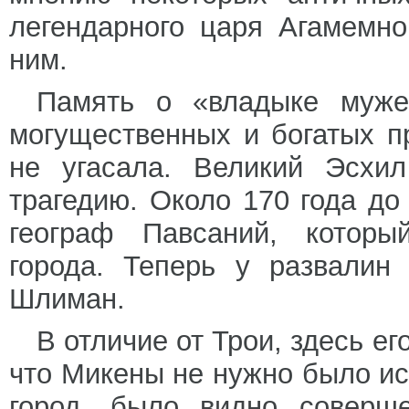
легендарного царя Агамемно
ним.
Память о «владыке муже
могущественных и богатых п
не угасала. Великий Эсхи
трагедию. Около 170 года до
географ Павсаний, которы
города. Теперь у развалин
Шлиман.
В отличие от Трои, здесь ег
что Микены не нужно было ис
город, было видно соверше