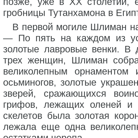
позже, уже в XX столетии, 
гробницы Тутанхамона в Егип
В первой могиле Шлиман н
— По пять на каждом из у
золотые лавровые венки. В 
трех женщин, Шлиман собра
великолепным орнаментом и
осьминогов, золотые украше
зверей, сражающихся воин
грифов, лежащих оленей и 
скелетов была золотая коро
лежала еще одна великолеп
остатками черепа.