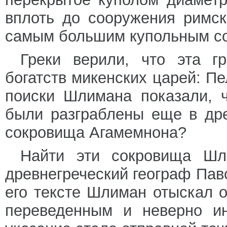
вплоть до сооружения римско
самым большим купольным со
Греки верили, что эта 
богатств микенских царей: П
поиски Шлимана показали, 
были разграблены еще в др
сокровища Агамемнона?
Найти эти сокровища Шл
древнегреческий географ Пав
его тексте Шлиман отыскал о
переведенным и неверно ин