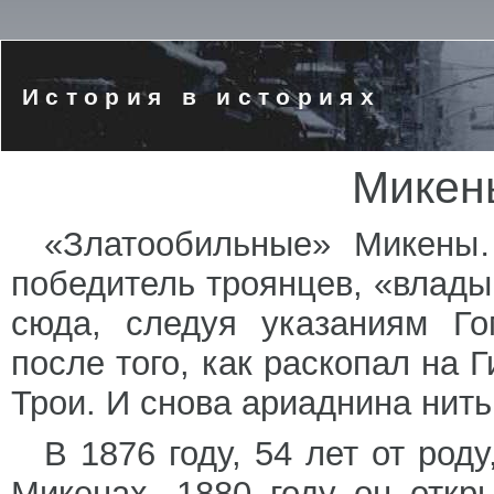
История в историях
Микен
«Златообильные» Микены…
победитель троянцев, «влад
сюда, следуя указаниям Го
после того, как раскопал на
Трои. И снова ариаднина нить
В 1876 году, 54 лет от род
Микенах. 1880 году он отк