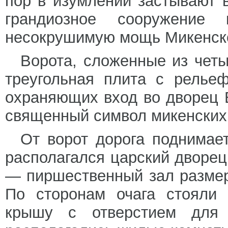
пор в изумлении застывают в
грандиозное сооружение
несокрушимую мощь Микенско
Ворота, сложенные из чет
треугольная плита с релье
охраняющих вход во дворец 
священный символ микенских
От ворот дорога поднимае
располагался царский дворец
— пиршественный зал размер
По сторонам очага стояли 
крышу с отверстием для 