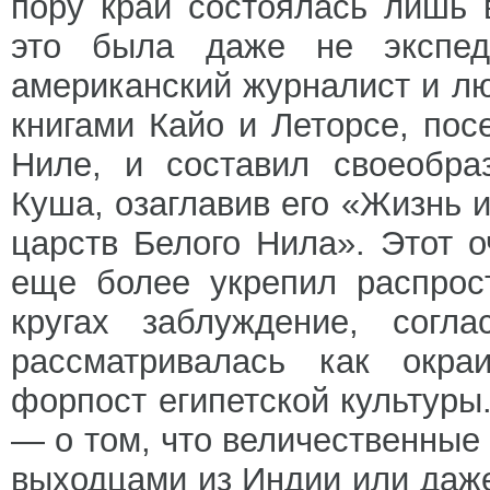
пору край состоялась лишь 
это была даже не экспе
американский журналист и л
книгами Кайо и Леторсе, по
Ниле, и составил своеобра
Куша, озаглавив его «Жизнь и
царств Белого Нила». Этот о
еще более укрепил распрос
кругах заблуждение, согл
рассматривалась как окра
форпост египетской культуры
— о том, что величественны
выходцами из Индии или даже