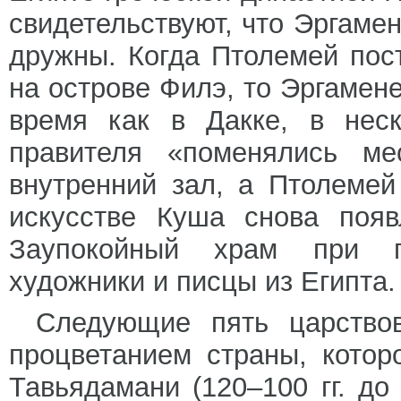
свидетельствуют, что Эргаме
дружны. Когда Птолемей пос
на острове Филэ, то Эргамене
время как в Дакке, в неск
правителя «поменялись ме
внутренний зал, а Птолеме
искусстве Куша снова появ
Заупокойный храм при п
художники и писцы из Египта.
Следующие пять царство
процветанием страны, котор
Тавьядамани (120–100 гг. до 