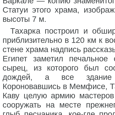
Баркале — копию знаменитог
Статуи этого храма, изобра
высоты 7 м.
Тахарка построил и обши
приблизительно в 120 км к в
стене храма надпись рассказы
Египет заметил печальное 
сырец, из которого был со
дождей, а все здание 
Короновавшись в Мемфисе, Т
Каву целую армию мастеров
сооружать на месте прежне
глыб песчаника, кое-где пр