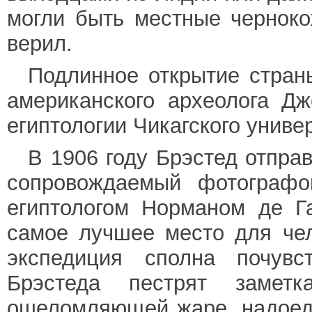
могли быть местные черноко
верил.
Подлинное открытие стран
американского археолога Д
египтологии Чикагского униве
В 1906 году Брэстед отпра
сопровождаемый фотограф
египтологом Норманом де Г
самое лучшее место для чел
экспедиция сполна почувс
Брэстеда пестрят заме
ошеломляющей жаре, надоедл