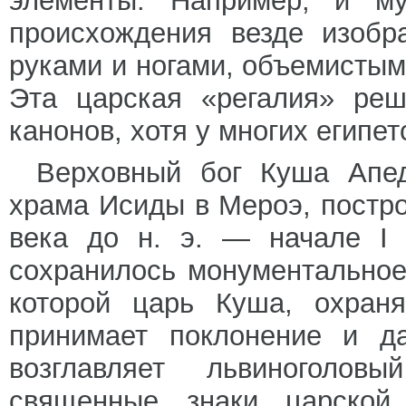
элементы. Например, и м
происхождения везде изобр
руками и ногами, объемистым
Эта царская «регалия» реш
канонов, хотя у многих египет
Верховный бог Куша Апед
храма Исиды в Мероэ, постро
века до н. э. — начале I 
сохранилось монументальное
которой царь Куша, охран
принимает поклонение и д
возглавляет львиноголо
священные знаки царской