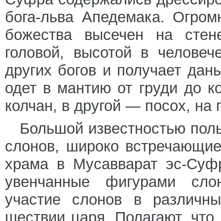
бога-льва Апедемака. Огро
божества высечен на сте
головой, высотой в человеч
других богов и получает дан
одет в мантию от груди до к
колчан, в другой — посох, на
Большой известностью пол
слонов, широко встречающие
храма в Мусавварат эс-Суф
увенчанные фигурами сло
участие слонов в различн
шествии царя. Полагают, что