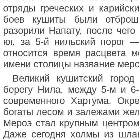
отряды греческих и карийск
боев кушиты были отброше
разорили Напату, после чег
юг, за 5-й нильский порог
относится время расцвета м
имени столицы название меро
Великий кушитский город
берегу Нила, между 5-м и 6
современного Хартума. Окр
богаты лесом и залежами желе
Мероэ стал крупным центром
Даже сегодня холмы из шла