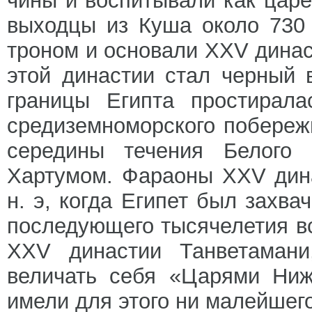
чины и воспитывали как царей
выходцы из Куша около 730 
троном и основали XXV дина
этой династии стал черный 
границы Египта простирал
средиземноморского побережь
середины течения Белого
Хартумом. Фараоны XXV дина
н. э, когда Египет был захв
последующего тысячелетия в
XXV династии Танветамани
величать себя «Царями Ниж
имели для этого ни малейшег