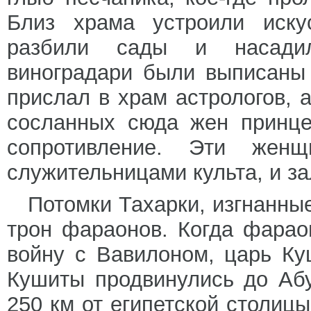
Близ храма устроили искус
разбили сады и насадил
виноградари были выписаны 
прислал в храм астрологов, 
сосланных сюда жен принце
сопротивление. Эти жен
служительницами культа, и з
Потомки Тахарки, изгнанные
трон фараонов. Когда фараон
войну с Вавилоном, царь Ку
Кушиты продвинулись до Абу
250 км от египетской столиц