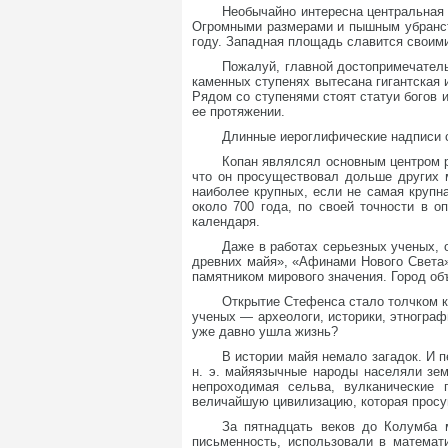
Необычайно интересна центральная
Огромными размерами и пышным убранств
году. Западная площадь славится своим
Пожалуй, главной достопримечател
каменных ступенях вытесана гигантская 
Рядом со ступенями стоят статуи богов 
ее протяжении.
Длинные иероглифические надписи с
Копан являлсял основным центром р
что он просуществовал дольше других 
наиболее крупных, если не самая крупн
около 700 года, по своей точности в 
календаря.
Даже в работах серьезных ученых, 
древних майя», «Афинами Нового Света»
памятником мирового значения. Город об
Открытие Стефенса стало толчком к
ученых — археологи, историки, этнограф
уже давно ушла жизнь?
В истории майя немало загадок. И п
н. э. майяязычные народы населяли зе
непроходимая сельва, вулканические
величайшую цивилизацию, которая просу
За пятнадцать веков до Колумба 
письменность, использовали в математ