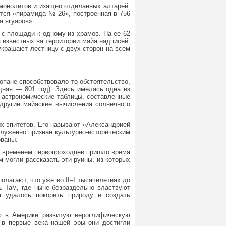
монолитов и изящно отделанных алтарей.
тся «пирамида № 26», построенная в 756
а ягуаров».
с площади к одному из храмов. На ее 62
 известных на территории майя надписей.
украшают лестницу с двух сторон на всем
опане способствовало то обстоятельство,
дняя — 801 год). Здесь имелась одна из
 астрономические таблицы, составленные
 другие майяские вычисления солнечного
х эпитетов. Его называют «Александрией
служенно признан культурно-историческим
ованы.
а временем первопроходцев пришло время
 могли рассказать эти руины, из которых
олагают, что уже во II–I тысячелетиях до
. Там, где ныне безраздельно властвуют
я удалось покорить природу и создать
ю в Америке развитую иероглифическую
 в первые века нашей эры они достигли