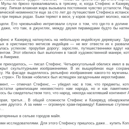
. Мулы по брюхо проваливались в трясину, и, когда Стефенс и Казерв
кожу. Липкая влажная жара вызывала постоянное чувство усталости. Н
пической низменности еще за сто лет до путешествия Стефенса испанс
при первых родах. Быки теряют в весе, у коров пропадает молоко, насе
ели. Его чрезвычайно интриговали слухи о том, что где-то в долине 
 даже, что там, в джунглях, между двумя пирамидами будто бы натяну
ефенс и Казервуд наткнулись на небольшую индейскую деревушку. Зде
ых в христианство метисов индейцев — не мог отвести их к развал
алась успехом: прорубая дорогу: зарослях, путешественники вдруг 
нтом. Этот обелиск был выполнен в такой художественной манере, кот
 в Америке.
не приходилось, — писал Стефенс. Четырехугольный обелиск имел в вы
рыт скульптурными изображениями. В их выщербинах еще сохранил
ху. На фасаде выделялось рельефно изображение какого-то мужчины.
ь страх». По бокам «обелиск был испещрен загадочными иероглифами.
мент, — отмечал Стефенс, — убедил нас в том, что предметы, кот
остатки цивилизации неизвестного нам народа, но и как памятники
ось бы свидетельством того, что народ, некогда населявший континент 
орая, третья… В общей сложности Стефенс и Казервуд обнаружили
нее другого. А за ними — огромную храм-пирамиду! Каменные ступени 
о…
атерянных в сельве городов майя.
ыми исследователями. Для этого Стефенсу пришлось даже… купить Коп