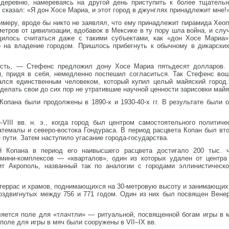
 деревню, намереваясь на другой день приступить к более тщатель
 сказал: «Я дон Хосе Мариа, и этот город в джунглях принадлежит мне!
имеру, вроде бы никто не заявлял, что ему принадлежит пирамида Хео
метров от цивилизации, вдобавок в Мексике в ту пору шла война, и сл
илось считаться даже с такими субъектами, как «дон Хосе Мариа»,
 на владение городом. Пришлось прибегнуть к обычному в дикарски
сть, — Стефенс предложил дону Хосе Мариа пятьдесят долларов. 
, придя в себя, немедленно поспешил согласиться. Так Стефенс вош
зался единственным человеком, который купил целый майяский город
 делать свои до сих пор не утратившие научной ценности зарисовки майя
опана были продолжены в 1890-х и 1930-40-х гг. В результате были 
–VIII вв. н. э., когда город был центром самостоятельного политич
атемалы и северо-востока Гондураса. В период расцвета Копан был в
 пути. Затем наступило угасание города-государства.
 Копана в период его наивысшего расцвета достигало 200 тыс. ч
мини-комплексов — «кварталов», один из которых удален от центра
ит Акрополь, названный так по аналогии с городами эллинистическ
террас и храмов, поднимающихся на 30-метровую высоту и занимающих 
оздвигнутых между 756 и 771 годом. Один из них был посвящен Вене
яется поле для «тлачтли» — ритуальной, посвященной богам игры в мя
оле для игры в мяч были сооружены в VII–IX вв.