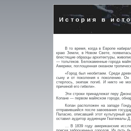
История в ист
В то время, когда в Европе набир
краю Земли, в Новом Свете, появилас
блестящие образцы архитектуры, живописи
— тольтеков. Белокаменные города майя 
Америки, поглощенная океаном тропическ
«Город был необитаем. Среди древн
сыну и от поколения к поколению. Он 
стерлось, экипаж погиб. И никто не м
причиной его гибели».
Эти строки принадлежат перу Джон
Копане — первом майяском городе, обна
Копан расположен на западе Гонду
отправившийся после завоевания государ
Паласио, описавший этот культурный це
оставил аудитор аудиенции Гватемалы Д.
… В 1839 году американские иссле
поиски заброшенных городов. Их путь бы