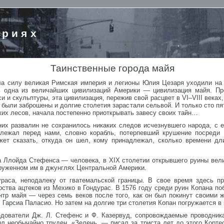
ориях
Таинственные города майя
ала силу великая Римская империя и легионы Юлия Цезаря уходили на 
ь одна из величайших цивилизаций Америки — цивилизация майя. Пр
 и скульптуры, эта цивилизация, пережив свой расцвет в VI–VIII веках
были заброшены и долгие столетия зарастали сельвой. И только сто пя
их лесов, начала постепенно приоткрывать завесу своих тайн…
их развалин не сохранилось никаких следов исчезнувшего народа, с е
лежал перед нами, словно корабль, потерпевший крушение посреди 
ожет сказать, откуда он шел, кому принадлежал, сколько времени д
а Ллойда Стефенса — человека, в XIX столетии открывшего руины вели
руженном им в джунглях Центральной Америки.
раса, неподалеку от гватемальской границы. В свое время здесь пр
ства ацтеков из Мехико в Гондурас. В 1576 году среди руин Копана по
нтр майя — через семь веков после того, как он был покинут своими 
 Гарсиа Паласио. Но затем на долгие три столетия Копан погружается 
дователи Дж. Л. Стефенс и Ф. Казервуд, сопровождаемые проводника
л необычайно труден. «Зелень, — писал за триста лет до этого Корте