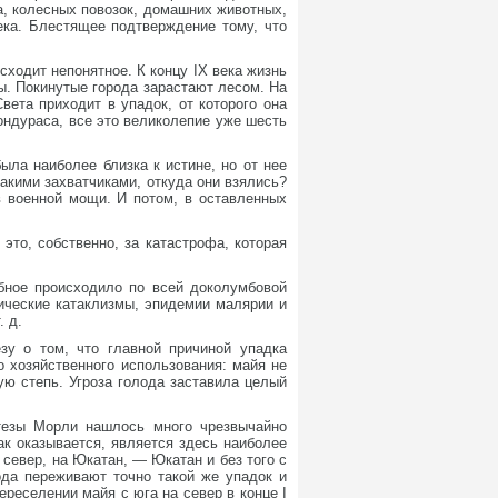
а, колесных повозок, домашних животных,
ека. Блестящее подтверждение тому, что
сходит непонятное. К концу IX века жизнь
ы. Покинутые города зарастают лесом. На
вета приходит в упадок, от которого она
ондураса, все это великолепие уже шесть
ыла наиболее близка к истине, но от нее
акими захватчиками, откуда они взялись?
в военной мощи. И потом, в оставленных
это, собственно, за катастрофа, которая
бное происходило по всей доколумбовой
ические катаклизмы, эпидемии малярии и
. д.
зу о том, что главной причиной упадка
 хозяйственного использования: майя не
ую степь. Угроза голода заставила целый
отезы Морли нашлось много чрезвычайно
ак оказывается, является здесь наиболее
 север, на Юкатан, — Юкатан и без того с
да переживают точно такой же упадок и
ереселении майя с юга на север в конце I