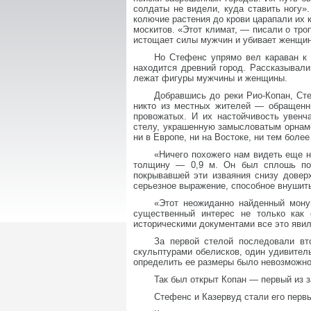
солдаты не видели, куда ставить ногу»
колючие растения до крови царапали их 
москитов. «Этот климат, — писали о тро
истощает силы мужчин и убивает женщин 
Но Стефенс упрямо вел караван к ц
находится древний город. Рассказывали
лежат фигуры мужчины и женщины.
Добравшись до реки Рио-Копан, Ст
никто из местных жителей — обращенн
провожатых. И их настойчивость увенч
стелу, украшенную замысловатым орнаме
ни в Европе, ни на Востоке, ни тем более
«Ничего похожего нам видеть еще 
толщину — 0,9 м. Он был сплошь пок
покрывавшей эти изваяния снизу довер
серьезное выражение, способное внушит
«Этот неожиданно найденный мону
существенный интерес не только как 
историческими документами все это явил
За первой стелой последовали вт
скульптурами обелисков, один удивитель
определить ее размеры было невозможн
Так был открыт Копан — первый из з
Стефенс и Казервуд стали его перв