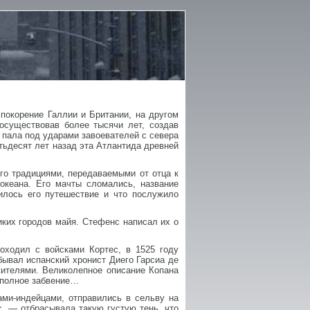
покорение Галлии и Британии, на другом
осуществовав более тысячи лет, создав
, пала под ударами завоевателей с севера
тьдесят лет назад эта Атлантида древней
го традициями, передаваемыми от отца к
океана. Его мачты сломались, название
лилось его путешествие и что послужило
ких городов майя. Стефенс написал их о
оходил с войсками Кортес, в 1525 году
бывал испанский хронист Диего Гарсиа де
жителями. Великолепное описание Копана
в полное забвение…
ми-индейцами, отправились в сельву на
с, — отбрасывала такую густую тень, что