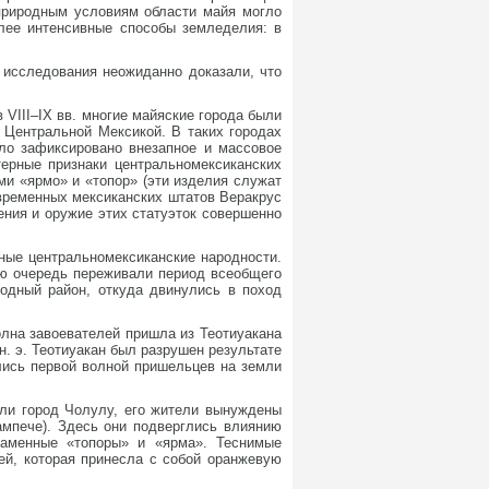
 природным условиям области майя могло
олее интенсивные способы земледелия: в
 исследования неожиданно доказали, что
 VIII–IX вв. многие майяские города были
с Центральной Мексикой. В таких городах
ыло зафиксировано внезапное и массовое
терные признаки центральномексиканских
ми «ярмо» и «топор» (эти изделия служат
овременных мексиканских штатов Веракрус
ения и оружие этих статуэток совершенно
ные центральномексиканские народности.
ою очередь переживали период всеобщего
ходный район, откуда двинулись в поход
олна завоевателей пришла из Теотиуакана
н. э. Теотиуакан был разрушен результате
лись первой волной пришельцев на земли
тили город Чолулу, его жители вынуждены
ампече). Здесь они подверглись влиянию
каменные «топоры» и «ярма». Теснимые
ей, которая принесла с собой оранжевую