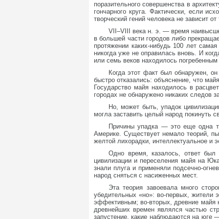
поразительного совершенства в архитект
гончарного круга. Фактически, если ис
творческий гений человека не зависит от
VII–VIII века н. э. — время наивыс
в большей части городов либо прекращае
протяжении каких-нибудь 100 лет самая 
никогда уже не оправилась вновь. И ког
или семь веков находилось погребенным
Когда этот факт был обнаружен, он
быстро отказались: объяснение, что май
Государство майя находилось в расцвет
городах не обнаружено никаких следов з
Но, может быть, упадок цивилизаци
могла заставить целый народ покинуть с
Причины упадка — это еще одна та
Америке. Существует немало теорий, п
желтой лихорадки, интеллектуальное и э
Одно время, казалось, ответ был
цивилизации и переселения майя на Юка
знали плуга и применяли подсечно-огне
народ сняться с насиженных мест.
Эта теория завоевала много сторо
убедительных «но»: во-первых, жители э
эффективным; во-вторых, древние майя н
древнейших времен являлся частью стр
запустение, какие наблюдаются на юге —