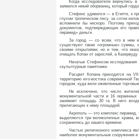
Когда исследователи вернулись в
заявился некий оборванец, который гордо
Стефенс удивился — в Египте, к пр
глухом тропическом лесу, за сотни кило
вспомнили бы нескоро. Поэтому приход
документов, подтверждающих его право
пирамид» деньги.
За город — со всем, что в нем е
существуют такие «огромные» суммы, и
своими открытиями, но и тем, что ока
очищать Копан от зарослей, а Казервуду
Начатые Стефенсом исследования К
скульптурные памятники.
Расцвет Копана приходится на VII
территорию юго-востока современной Гв
городом, куда вели оживленные торговые
Не исключено, что число жителей
монументальной части и 16 окраинных 
занимает площадь 30 га. В него вход
прилегающих к нему площадей.
Акрополь — это комплекс пирамид, 
выделяются три великолепных храма, в
сохранились до нашего времени.
Частью религиозного комплекса явл
наиболее монументальные сооружения и п