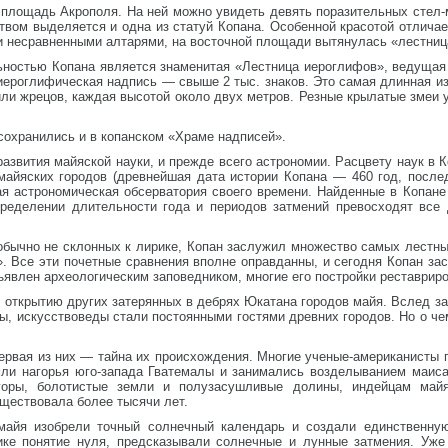
 площадь Акрополя. На ней можно увидеть девять поразительных стел-
ом выделяется и одна из статуй Копана. Особенной красотой отличае
и несравненными алтарями, на восточной площади вытянулась «лестниц
ьностью Копана является знаменитая «Лестница иероглифов», ведущая 
иероглифическая надпись — свыше 2 тыс. знаков. Это самая длинная из
или жрецов, каждая высотой около двух метров. Резные крылатые змеи 
охранились и в копанском «Храме надписей».
азвития майяской науки, и прежде всего астрономии. Расцвету наук в К
майяских городов (древнейшая дата истории Копана — 460 год, после
ая астрономическая обсерватория своего времени. Найденные в Копане
определении длительности года и периодов затмений превосходят все
обычно не склонных к лирике, Копан заслужил множество самых лестны
. Все эти почетные сравнения вполне оправданны, и сегодня Копан за
ъявлен археологическим заповедником, многие его постройки реставрир
 открытию других затерянных в дебрях Юкатана городов майя. Вслед з
ы, искусствоведы стали постоянными гостями древних городов. Но о чем
ервая из них — тайна их происхождения. Многие ученые-американисты п
мли нагорья юго-запада Гватемалы и занимались возделыванием маиса
 горы, болотистые земли и полузасушливые долины, индейцам май
ществовала более тысячи лет.
майя изобрели точный солнечный календарь и создали единственну
ике понятие нуля, предсказывали солнечные и лунные затмения. Уже