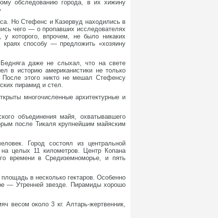
ному обследованию города, в их хижину
»
пса. Но Стефенс и Казервуд находились в
учись чего — о пропавших исследователях
 у которого, впрочем, не было никаких
х краях способу — предложить «хозяину
Бедняга даже не слыхал, что на свете
ел в историю американистики не только
. После этого никто не мешал Стефенсу
ских пирамид и стел.
открыты многочисленные архитектурные и
еского объединения майя, охватывавшего
торым после Тикаля крупнейшим майяским
еловек. Город состоял из центральной
 на целых 11 километров. Центр Копана
ого времени в Средиземноморье, и пять
площадь в несколько гектаров. Особенно
ре — Утренней звезде. Пирамиды хорошо
ч весом около 3 кг. Алтарь-жертвенник,