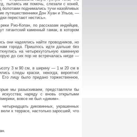
уд, пытаясь им помочь, слезали с коней,
ад болотами поднимались тучи назойливых
кие путешественники Дон Хуан и Ульоа, —
дки перестают нестись».
реки Рио-Копан, по рассказам индейцев,
т гигантский каменный гамак, в котором
сь они надеялись найти проводников, но
инам города. Пришлось идти дальше без
наткнулись на четырехугольную каменную
орую до сих пор не встречалась нигде —
соту 3 м 90 см, в ширину — 1 м 20 см в
ись следы краски, некогда, вероятно!
 Его лицу было придано торжественное,
орые мы разыскиваем, представляли бы
 искусства; наряду с вновь открытыми
Америки, вовсе не был «диким».
 четырнадцать диковинных, украшенных
вели к террасе, настолько заросшей, что
ан.