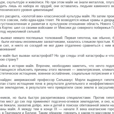
уре, скульптуре и живописи. Но при этом майя не знали металлов, плуг
ходить лишь из набора их орудий, они оставались людьми каменного в
 технического уровня цивилизации!
шего расцвета, «золотой век» классической культуры майя. Но затем прои
тся совсем, либо едва-едва тлеет. Не возводятся новые храмы и дворц
густонаселенная и развитая в культурном отношении область Нового С
да Кортес шел со своими войсками от Мексики до северного побережья Г
 под неумолимой сельвой.
 вызвал немало поспешных толкований. Первая гипотеза, как обычно, б
я были изгнаны иноземными захватчиками, казалось слишком простым. К
е сил, и никто из соседей не мог даже отдаленно сравниться с ним 
авоевания!
и майя был вызван катастрофой? Но где следы этой катастрофы и что 
вою страну?
йна в истории майя. Впрочем, необходимо заметить, что нечто подо
ытающихся объяснить причины этого явления — землетрясения, климат
стетическое истощение, военное ослабление, социальные потрясения и т
 найден: американский профессор Сильванус Морли выдвинул гипоте
тан стало истощение почв в результате длительного и неэффективного
вое земледелие, в результате чего превратили свою землю в засушлив
нников, но была быстро раскритикована специалистами. Против гип
тих мест до сих пор применяют подсечно-огневое земледелие, и оно, к
е бежали, захватив добро, жен и детей в поисках обетованной земли на
аны майя. А между тем в конце IX — начале X века юкатанские горо
 в Гватемале и Белизе. Таким образом, говорить о каком-то массовом п