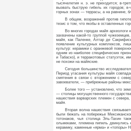
тысячелетия н. э. не приходится; в-тр
вызвать быструю гибель их городов; в
горных зонах — террасы, а на равнине, б
В общем, возражений против гипот
тезис о том, что якобы в оставленных го
Во многих городах майя археологи н
захвачены какой-то группой чужеземцев
майя, как Паленке, Алтар де Сакрифис
появление культурных комплексов, лиш
культур: керамики с оранжевой поверхн
одним из наиболее специфических призн
и Табаско), и терракотовых статуэток, 
не похожи на майяские.
Сегодня большинство исследовател
Период угасания культуры майя совпада
смятения в связи с вторжением с севе
завоеватели, — прибрежные районы мекси
Более того — установлено, что зем
— столицы могущественного государства,
нашествия варварских племен с севера,
майя.
Вторая волна нашествия связываетс
были бежать на побережье Мексиканско
тотонаков, чья столица Эль-Тахин та
ольмеками, племена пипиль двинулись н
керамику, каменные «ярма» и «топоры» На