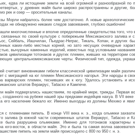
етьих, едва ли истощение земли на всей огромной и разнообразной по
-четвертых, у древних майя были широко распространены и другие, б
лиз рек и озер — оросительные каналы.
езы Морли набралось более чем достаточно. А новые археологические
родах не обнаружено никаких следов завоевания, глубоко ошибочен!
ашли многочисленные и вполне определенные свидетельства того, что в
, связанных по своей культуре с побережьем Мексиканского залива и 
ьос, Сейбаль, Иашчилан, Пьедрас-Herpac, Тикаль, Копан, и других б
енных каких-либо местных корней, но зато несущих очевидные харак
остью, вычурных каменных изделий, известных под условными названия
аков цивилизации тотонаков и других племен, живших на территории с
имеющих центральномексиканские черты. Физический тип, одежда, украш
ей считает виновниками гибели классической цивилизации майя различ
ет с миграцией на юг племен Мексиканского нагорья. Эти народы в св
ра варварских племен, теснивших их к югу. Удалось установить и ис
канских штатов Веракрус, Табаско и Кампече.
ли майя подвергались нашествиям, по крайней мере, трижды. Первая в
 созданного на рубеже нашей эры предками индейцев нахуа. В VII веке 
 а его население бежало юг. Именно выходцы из долины Мехико и яви
я с племенами пипиль. В конце VIII века н. э., когда ольмеки захва
го залива (в южной части современных штатов Веракрус, Табаско и К
кже была разрушена ольмеками. Именно для тотонаков характерны 
а юго-восток, в области майя. Это и была та самая волна завоевател
шествие пипиль на земли майя происходило с 800 по 950 г. н. э.