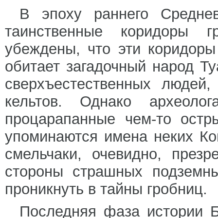
В эпоху раннего Средне
таинственные коридоры г
убеждены, что эти коридоры
обитает загадочный народ Т
сверхъестественных людей
кельтов. Однако археоло
процарапанные чем-то остры
упоминаются имена неких Ко
смельчаки, очевидно, през
стороны страшных подземны
проникнуть в тайны гробниц.
Последняя фаза истории Б