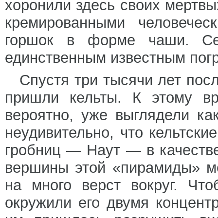
хоронили здесь своих мертвы
кремированными человечес
горшок в форме чаши. Сег
единственным известным погр
Спустя три тысячи лет пос
пришли кельты. К этому вр
вероятно, уже выглядели ка
неудивительно, что кельтск
гробниц — Наут — в качестве
вершины этой «пирамиды» м
на много верст вокруг. Чт
окружили его двумя концент