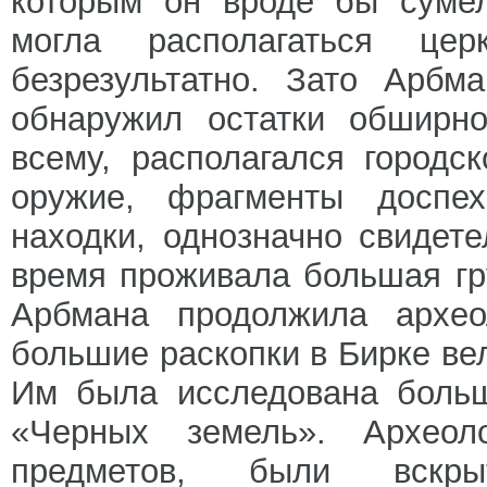
которым он вроде бы сумел
могла располагаться цер
безрезультатно. Зато Арбм
обнаружил остатки обширно
всему, располагался городс
оружие, фрагменты доспех
находки, однозначно свидет
время проживала большая гр
Арбмана продолжила архео
большие раскопки в Бирке вел
Им была исследована больш
«Черных земель». Археол
предметов, были вскр