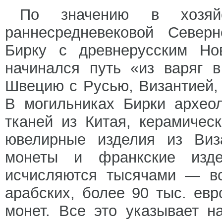
По значению в хозяйс
раннесредневековой Север
Бирку с древнерусским Но
начинался путь «из варяг в
Швецию с Русью, Византией,
В могильниках Бирки архео
тканей из Китая, керамичес
ювелирные изделия из Виз
монеты и франкские изде
исчисляются тысячами — вс
арабских, более 90 тыс. евр
монет. Все это указывает н