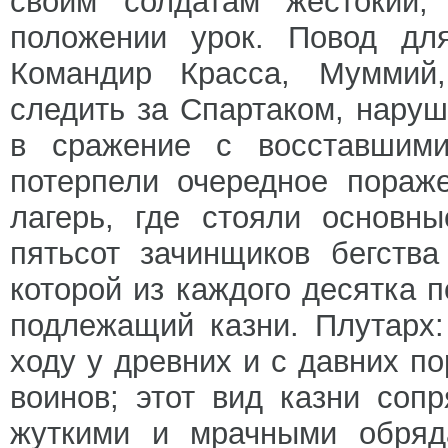
своим солдатам жестокий,
положении урок. Повод для
Командир Красса, Муммий
следить за Спартаком, нару
в сражение с восставшим
потерпели очередное пораж
лагерь, где стояли основн
пятьсот зачинщиков бегств
которой из каждого десятка 
подлежащий казни. Плутарх
ходу у древних и с давних п
воинов; этот вид казни соп
жуткими и мрачными обряд