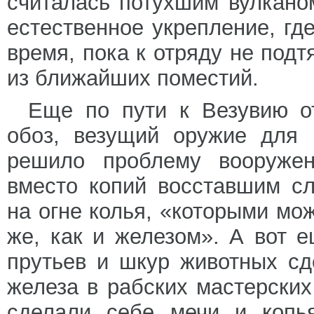
считалась потухшим вулкано
естественное укрепление, гд
время, пока к отряду не под
из ближайших поместий.
Еще по пути к Везувию от
обоз, везущий оружие для 
решило проблему вооружен
вместо копий восставшим с
на огне колья, «которыми мо
же, как и железом». А вот 
прутьев и шкур животных с
железа в рабских мастерских
сделали себе мечи и копья