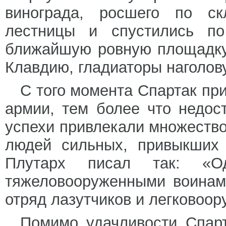
винограда, росшего по ск
лестницы и спустились п
ближайшую ровную площадку
Клавдию, гладиаторы наголову
С того момента Спартак п
армии, тем более что недос
успехи привлекали множество
людей сильных, привыкших 
Плутарх писал так: «О
тяжеловооруженными воинами
отряд лазутчиков и легковоо
Помимо удачливости Спарт