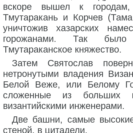
вскоре вышел к городам
Тмутаракань и Корчев (Тама
уничтожив хазарских наме
горожанами. Так было
Тмутараканское княжество.
Затем Святослав повер
нетронутыми владения Виза
Белой Веже, или Белому Го
сложенные из больших к
византийскими инженерами.
Две башни, самые высокие
стеной, в цитадели.