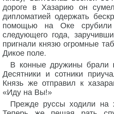
дороге в Хазарию он суме
дипломатией одержать беск
помощью на Оке срубили
следующего года, заручивши
пригнали князю огромные та
Дикое поле.
В конные дружины брали в
Десятники и сотники приуч
Князь же отправил к хазар
«Иду на Вы!»
Прежде руссы ходили на 
Теперь же пешая рать сп