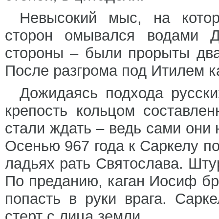
Невысокий мыс, на котор
сторон омывался водами Д
стороны – были прорыты два
После разгрома под Итилем к
Дожидаясь подхода русски
крепость кольцом составле
стали ждать – ведь сами они 
Осенью 967 года к Саркелу п
ладьях рать Святослава. Шт
По преданию, каган Иосиф бр
попасть в руки врага. Сарк
стерт с лица земли.