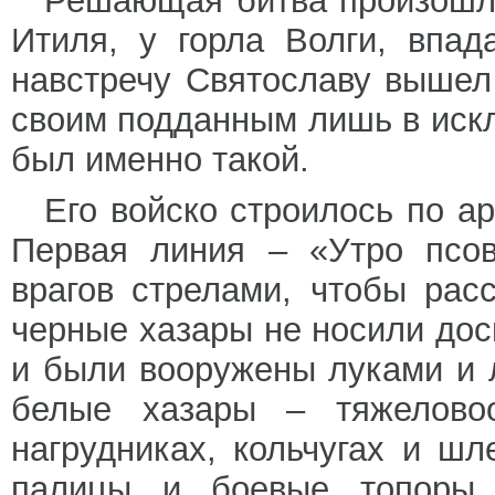
Решающая битва произошла
Итиля, у горла Волги, впа
навстречу Святославу вышел
своим подданным лишь в искл
был именно такой.
Его войско строилось по а
Первая линия – «Утро псов
врагов стрелами, чтобы рас
черные хазары не носили дос
и были вооружены луками и 
белые хазары – тяжелово
нагрудниках, кольчугах и шл
палицы и боевые топоры 