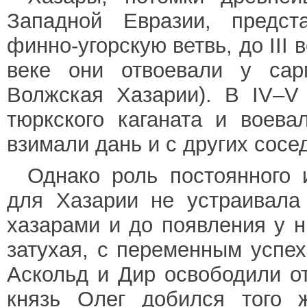
Западной Евразии, предст
финно-угорскую ветвь, до III в
веке они отвоевали у сар
Волжская Хазарии). В IV–V
тюркского каганата и воев
взимали дань и с других сосе
Однако роль постоянного 
для Хазарии не устраивала
хазарами и до появления у н
затухая, с переменным успех
Аскольд и Дир освободили от
князь Олег добился того 