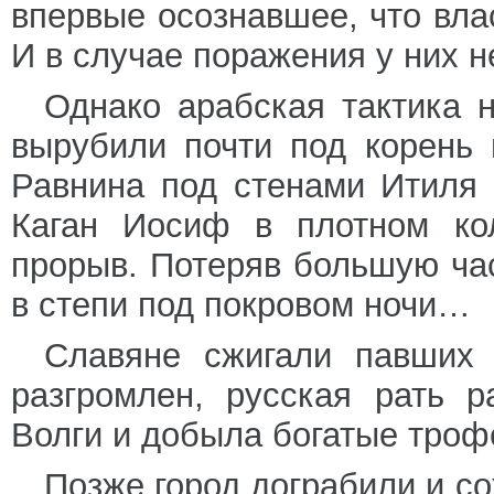
впервые осознавшее, что влас
И в случае поражения у них не
Однако арабская тактика 
вырубили почти под корень 
Равнина под стенами Итиля
Каган Иосиф в плотном ко
прорыв. Потеряв большую час
в степи под покровом ночи…
Славяне сжигали павших 
разгромлен, русская рать р
Волги и добыла богатые троф
Позже город дограбили и с