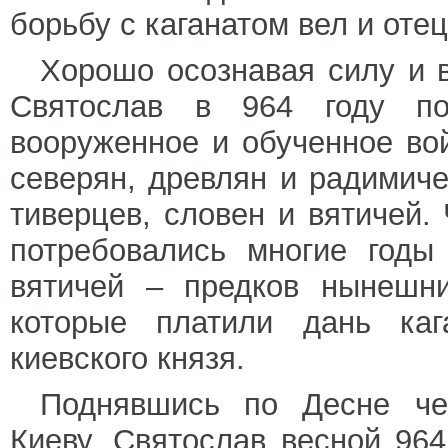
борьбу с каганатом вел и оте
Хорошо осознавая силу и в
Святослав в 964 году по
вооруженное и обученное во
северян, древлян и радимиче
тиверцев, словен и вятичей
потребовались многие годы
вятичей – предков нынешни
которые платили дань каг
киевского князя.
Поднявшись по Десне че
Киеву, Святослав весной 96