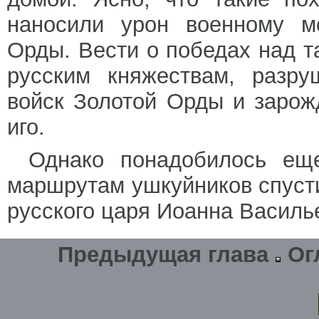
наносили урон военному мо
Орды. Вести о победах над т
русским княжествам, разру
войск Золотой Орды и зарож
иго.
Однако понадобилось ещ
маршрутам ушкуйников спусти
русского царя Иоанна Василье
Предыдущая глава
Ог