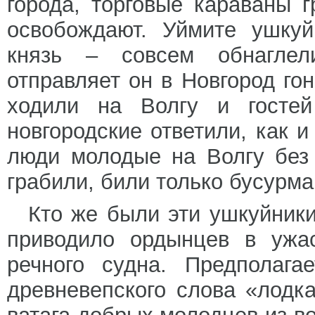
города, торговые караваны г
освобождают. Уймите ушкуй
князь – совсем обнаглел
отправляет он в Новгород го
ходили на Волгу и госте
новгородские ответили, как и
люди молодые на Волгу без 
грабили, били только бусурма
Кто же были эти ушкуйник
приводило ордынцев в ужа
речного судна. Предполага
древневепского слова «лодк