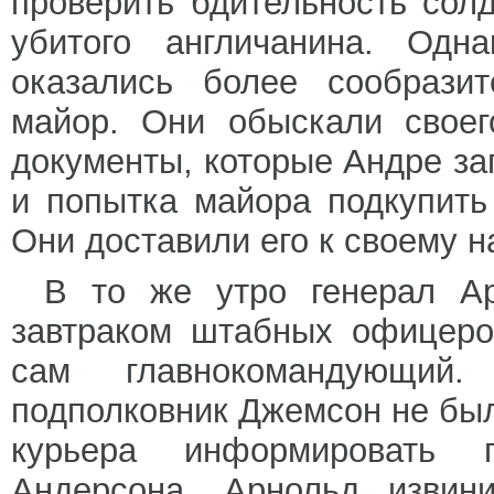
проверить бдительность солд
убитого англичанина. Одн
оказались более сообразит
майор. Они обыскали свое
документы, которые Андре за
и попытка майора подкупить
Они доставили его к своему 
В то же утро генерал А
завтраком штабных офицеро
сам главнокомандующий.
подполковник Джемсон не был
курьера информировать 
Андерсона. Арнольд извин