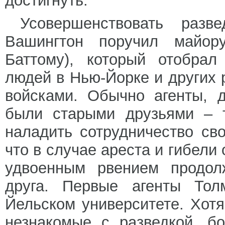
достигнуть.
Усовершенствовать разв
Вашингтон поручил майор
Баттому), который отобрал
людей в Нью-Йорке и других 
войсками. Обычно агенты, 
были старыми друзьями – 
наладить сотрудничество св
что в случае ареста и гибели 
удвоенным рвением продолж
друга. Первые агенты То
Йельском университете. Хот
незнакомые с разведкой, б