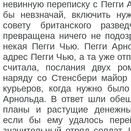
невинную переписку с Пегги 
бы невзначай, включить ну
совету британского разв
превращена ничего не подоз
некая Пегги Чью. Пегги Ар
адрес Пегги Чью, а та уже от
считала, послания двух ро
наряду со Стенсбери майор 
курьеров, когда нужно был
Арнольда. В ответ шли обе
планы и растущие денежные
если бы ему удалось перей
значительный отряд солдат.