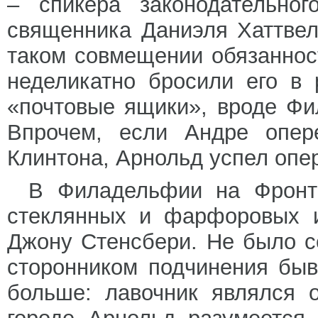
– спикера законодательно
священника Даниэля Хаттвел
таком совмещении обязаннос
неделикатно бросили его в
«почтовые ящики», вроде Фи
Впрочем, если Андре опер
Клинтона, Арнольд успел опе
В Филадельфии на Фронт-
стеклянных и фарфоровых и
Джону Стенсбери. Не было се
сторонником подчинения бы
больше: лавочник являлся 