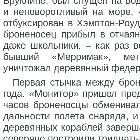
Бруклине, был спущен на вод
и неповоротливый на море,
отбуксирован в Хэмптон-Роу
броненосец прибыл в отчаян
даже школьники, – как раз 
бывший «Мерримак», мет
уничтожал деревянный федер
Первая стычка между брон
года. «Монитор» пришел пре
часов броненосцы обменивал
дальности полета снаряда, и
деревянных кораблей заверш
северяне построили тридцать