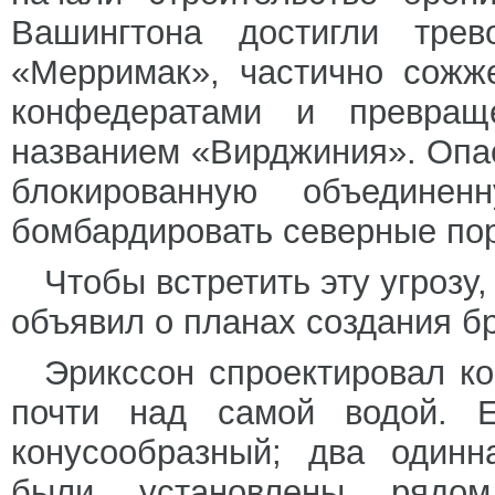
Вашингтона достигли трев
«Мерримак», частично сожж
конфедератами и превращ
названием «Вирджиния». Опас
блокированную объедине
бомбардировать северные по
Чтобы встретить эту угроз
объявил о планах создания б
Эрикссон спроектировал ко
почти над самой водой. 
конусообразный; два одинн
были установлены рядом