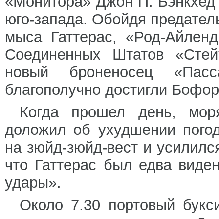
«Монитора» Джон П. Бэнкхед
юго-запада. Обойдя предател
мыса Гаттерас, «Род-Айлен
Соединенных Штатов «Стей
новый броненосец «Пасс
благополучно достигли Бофор
Когда прошел день, мор
доложил об ухудшении пого
на зюйд-зюйд-вест и усилил
что Гаттерас был едва виде
удары».
Около 7.30 портовый букс