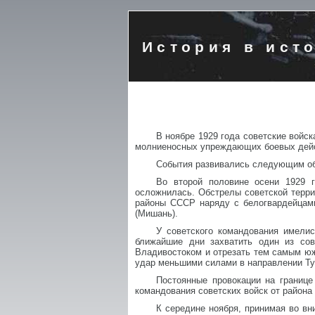
История в ист
В ноябре 1929 года советские войс
молниеносных упреждающих боевых дейст
События развивались следующим о
Во второй половине осени 1929 г
осложнилась. Обстрелы советской терр
районы СССР наряду с белогвардейцам
(Мишань).
У советского командования имелис
ближайшие дни захватить один из сов
Владивостоком и отрезать тем самым ю
удар меньшими силами в направлении Ту
Постоянные провокации на границ
командования советских войск от района
К середине ноября, принимая во в