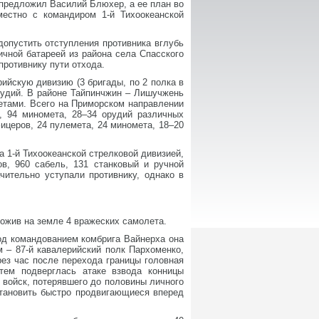
предложил Василий Блюхер, а ее план во
естно с командиром 1-й Тихоокеанской
допустить отступления противника вглубь
ичной батареей из района села Спасского
противнику пути отхода.
ийскую дивизию (3 бригады, по 2 полка в
орудий. В районе Тайпинчжин – Лишучжень
метами. Всего на Приморском направлении
, 94 миномета, 28–34 орудий различных
ицеров, 24 пулемета, 24 миномета, 18–20
а 1-й Тихоокеанской стрелковой дивизией,
ов, 960 сабель, 131 станковый и ручной
чительно уступали противнику, однако в
ожив на земле 4 вражеских самолета.
Под командованием комбрига Вайнерха она
м – 87-й кавалерийский полк Пархоменко,
рез час после перехода границы головная
тем подверглась атаке взвода конницы
 войск, потерявшего до половины личного
становить быстро продвигающиеся вперед