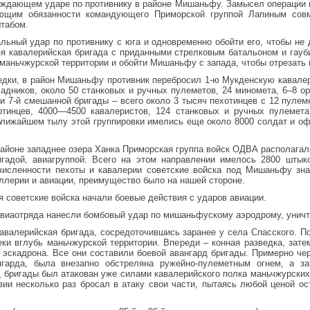
еждающем ударе по противнику в районе Мишаньфу. Замысел операции 
ющим обязанности командующего Приморской группой Лапиным совм
штабом.
ьный удар по противнику с юга и одновременно обойти его, чтобы не 
-я кавалерийская бригада с приданными стрелковым батальоном и гауб
маньчжурской территории и обойти Мишаньфу с запада, чтобы отрезать 
едки, в район Мишаньфу противник перебросил 1-ю Мукденскую кавалер
садников, около 50 станковых и ручных пулеметов, 24 миномета, 6–8 
ки 7-й смешанной бригады – всего около 3 тысяч пехотинцев с 12 пуле
отинцев, 4000—4500 кавалеристов, 124 станковых и ручных пулемета
 ближайшем тылу этой группировки имелись еще около 8000 солдат и оф
 районе западнее озера Ханка Приморская группа войск ОДВА располагал
игадой, авиагруппой. Всего на этом направлении имелось 2800 штык
 численности пехоты и кавалерии советские войска под Мишаньфу зна
ллерии и авиации, преимущество было на нашей стороне.
я советские войска начали боевые действия с ударов авиации.
 авиаотряда нанесли бомбовый удар по мишаньфускому аэродрому, уничт
кавалерийская бригада, сосредоточившись заранее у села Спасского. 
ки вглубь маньчжурской территории. Впереди – конная разведка, зате
 эскадрона. Все они составили боевой авангард бригады. Примерно че
нгарда, была внезапно обстреляна ружейно-пулеметным огнем, а за
д бригады был атакован уже силами кавалерийского полка маньчжурских
зии несколько раз бросал в атаку свои части, пытаясь любой ценой о