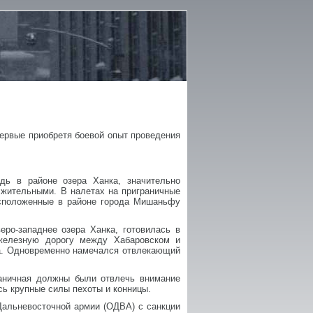
ервые приобретя боевой опыт проведения
дь в районе озера Ханка, значительно
лжительными. В налетах на приграничные
сположенные в районе города Мишаньфу
еро-западнее озера Ханка, готовилась в
 железную дорогу между Хабаровском и
ка. Одновременно намечался отвлекающий
раничная должны были отвлечь внимание
сь крупные силы пехоты и конницы.
Дальневосточной армии (ОДВА) с санкции