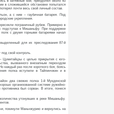
аясь в затяжные бои, преодолел около 40
зии в сложившейся обстановке попытался
 потерял почти весь свой личный состав.
ьон, а с ним – гаубичная батарея. Под
ородские укрепления.
ересекли пограничный рубеж. Примерно в
ых подступах к Мишаньфу. При поддержке
й полк с двумя горными батареями начал
 выделенный для их преследования 87-й
 под свой контроль.
 – Цумитайцзы с целью прикрытия с юго-
ства, вызванного внезапным переходом
о каждый раз после короткого боя, боясь
ения полка вступили в Тайпинчжин и в
район два свежих полка 1-й Мукденской
 хорошо организованной системе ружейно-
 противника был сорван. В итоге, понеся
 количества утонувших в реке Мишаньфу.
ентов.
чи, покинули Маньчжурию и вернулись на