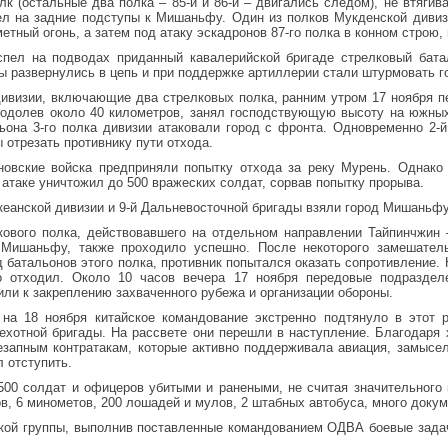
лк (остальные два полка – 85-й и 86-й – двигались следом), не втягив
ел на задние подступы к Мишаньфу. Один из полков Мукденской диви
метный огонь, а затем под атаку эскадронов 87-го полка в конном строю,
ел на подводах приданный кавалерийской бригаде стрелковый батал
 развернулись в цепь и при поддержке артиллерии стали штурмовать г
дивизии, включающие два стрелковых полка, ранним утром 17 ноября п
преодолев около 40 километров, занял господствующую высоту на южн
ьона 3-го полка дивизии атаковали город с фронта. Одновременно 2-
 отрезать противнику пути отхода.
овские войска предприняли попытку отхода за реку Мурень. Однако
 атаке уничтожил до 500 вражеских солдат, сорвав попытку прорыва.
кеанской дивизии и 9-й Дальневосточной бригады взяли город Мишаньфу
лкового полка, действовавшего на отдельном направлении Тайпинчжин
 Мишаньфу, также проходило успешно. После некоторого замешатель
батальонов этого полка, противник попытался оказать сопротивление. Н
о отходил. Около 10 часов вечера 17 ноября передовые подраздел
или к закреплению захваченного рубежа и организации обороны.
на 18 ноября китайское командование экстренно подтянуло в этот 
пехотной бригады. На рассвете они перешли в наступление. Благодаря
езапным контратакам, которые активно поддерживала авиация, замысел
 отступить.
1500 солдат и офицеров убитыми и ранеными, не считая значительного
в, 6 минометов, 200 лошадей и мулов, 2 штабных автобуса, много докум
ской группы, выполнив поставленные командованием ОДВА боевые зада