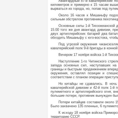
Авангардный 87-й кавалерийский по
километров и примерно к 15 часам выш
вырваться из города, но, попав под пуле
Около 16 часов к Мишаньфу подосп
сильным обстрелом противника пехотинцы
Основные силы 1-й Тихоокеанской 
15.00 того же дня авангард дивизии, 
двух артиллерийских батарей два батал
обходить Мишаньфу с юго-востока, чтобы
Под угрозой окружения чжансюэлян
кавалерийский полк 9-й бригады в конной
Вечером 17 ноября войска 1-й Тихоо
Наступление 1-го Читинского стре
запада основных сил, наступавших на
границы и быстрым продвижением вперед 
окружения, оставлял позиции и спешн
соответствии с планом операции приступ
Но китайцы не сдавались. В ночь 
кавалерийской дивизии и 42-й полк 1-й 
пулеметного и артиллерийского огня, вн
большие потери, противник вынужден был
Потери китайцев составили около 
Было захвачено 135 пленных, 6 пулемето
К исходу 18 ноября войска Примор
территорию СССР.