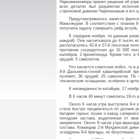
Наркомвоенмора принял решение об упр
всех деталях был разработан исполня
стрелковой дивизии Черепановым и его 
Предусматривалось нанести фронтал
Маньчжурии. В соответствии с планом 9
получила задачу совершить рейд вглубь 
К середине ноября, по данным разв
каждой). Она насчитывала до 4 тысяч в
располагались 42-й и 57-й пехотные пол
противник сосредоточил до 16 500 пех
калибров, 2 бронепоезда. Кроме того, в
орудий, 5 самолетов.
Что касается советских войск, то в
9-й Дальневосточной кавалерийской бр
пулемет, 36 орудий, 25 самолетов. По
техническом оснащении, особенно в арти
К неожиданности китайцев, 17 ноябр
В 6 часов 40 минут самолеты 19-го
Около 6 часов утра выступила 9-я 
стала быстро продвигаться по долине ре
батарея горных пушек и взвод саперного
походная застава, выделенная от ава
неприятеля. Около 8 часов утра авангар
состава. Командир 2-й Мукденской диви
эскадроны 9-й бригады, но безуспешно.