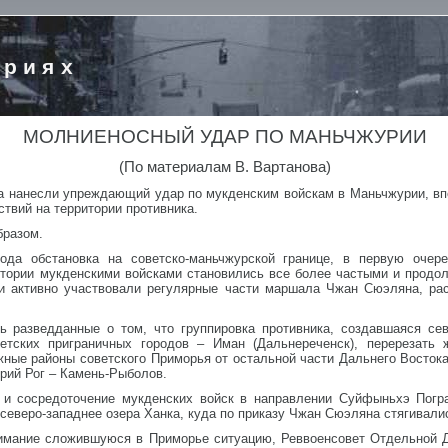
ориях
МОЛНИЕНОСНЫЙ УДАР ПО МАНЬЧЖУРИИ
(По материалам В. Вартанова)
ка нанесли упреждающий удар по мукденским войскам в Маньчжурии, вп
вий на территории противника.
бразом.
ода обстановка на советско-маньчжурской границе, в первую очере
итории мукденскими войсками становились все более частыми и продо
и активно участвовали регулярные части маршала Чжан Сюэляна, ра
ь разведданные о том, что группировка противника, создавшаяся сев
етских приграничных городов – Иман (Дальнереченск), перерезать
жные районы советского Приморья от остальной части Дальнего Восто
рий Рог – Камень-Рыболов.
е и сосредоточение мукденских войск в направлении Суйфыньхэ Пог
 северо-западнее озера Ханка, куда по приказу Чжан Сюэляна стягивали
нимание сложившуюся в Приморье ситуацию, Реввоенсовет Отдельной 