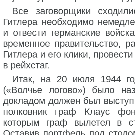
Все заговорщики сходили
Гитлера необходимо немедл
и отвести германские войск
временное правительство, р
Гитлера и его клики, провес
в рейхстаг.
Итак, на 20 июля 1944 г
(«Волчье логово») было на
докладом должен был выступ
полковник граф Клаус фо
которым граф вылетел в ст
Оставив портфель под столом