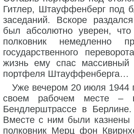
Гитлер, Штауффенберг под б
заседаний. Вскоре раздалс
был абсолютно уверен, что
полковник немедленно п
государственного переворо
жизнь ему спас массивный 
портфеля Штауффенберга…
Уже вечером 20 июля 1944
своем рабочем месте – 
Бендлерштрассе в Берлине.
Вместе с ним были казнены 
полковник Мерц фон Квирнх