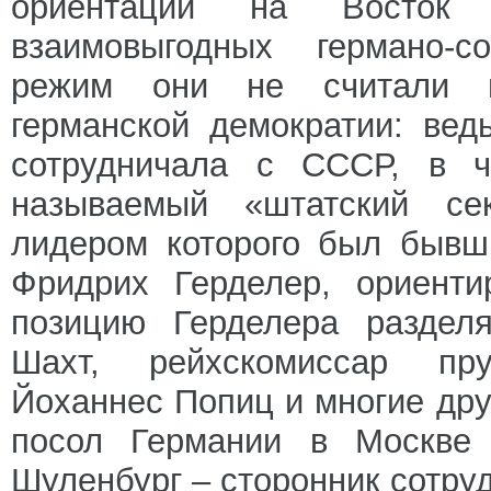
ориентации на Восток
взаимовыгодных германо-с
режим они не считали п
германской демократии: ве
сотрудничала с СССР, в ч
называемый «штатский сек
лидером которого был бывш
Фридрих Герделер, ориенти
позицию Герделера раздел
Шахт, рейхскомиссар пру
Йоханнес Попиц и многие др
посол Германии в Москве
Шуленбург – сторонник сотру