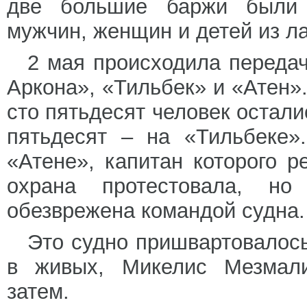
две большие баржи были 
мужчин, женщин и детей из л
2 мая происходила переда
Аркона», «Тильбек» и «Атен»
сто пятьдесят человек остали
пятьдесят – на «Тильбеке»
«Атене», капитан которого р
охрана протестовала, н
обезврежена командой судна.
Это судно пришвартовалос
в живых, Микелис Мезмали
затем.