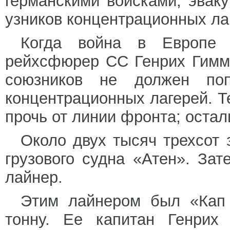
германскими войсками, эвак
узников концентрационных ла
Когда война в Европе 
рейхсфюрер СС Генрих Гиммл
союзников не должен по
концентрационных лагерей. Те
прочь от линии фронта; оста
Около двух тысяч трехсот
грузового судна «Атен». За
лайнер.
Этим лайнером был «Кап
тонну. Ее капитан Генрих