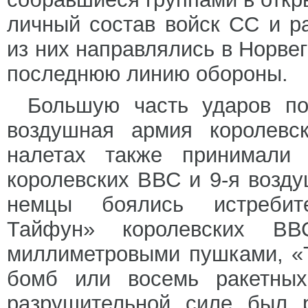
личный состав войск СС и р
из них направлялись в Норве
последнюю линию обороны.
Большую часть ударов по
воздушная армия королевс
налетах также принимали 
королевских ВВС и 9-я возд
немцы боялись истребите
Тайфун» королевских ВВ
миллиметровыми пушками, «
бомб или восемь ракетных
разрушительной силе был р