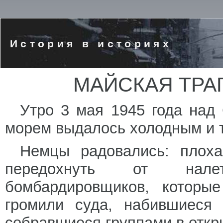
История в историях
МАЙСКАЯ ТРА
Утро 3 мая 1945 года над
морем выдалось холодным и т
Немцы радовались: плоха
передохнуть от налет
бомбардировщиков, которы
громили суда, набившиеся
собравшиеся группами в откр