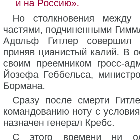
и на Россию».
Но столкновения между 
частями, подчиненными Гиммл
Адольф Гитлер совершил д
приняв цианистый калий. В 
своим преемником гросс-ад
Йозефа Геббельса, министр
Бормана.
Сразу после смерти Гитле
командованию ноту с услови
назначен генерал Кребс.
С этого времени ни од