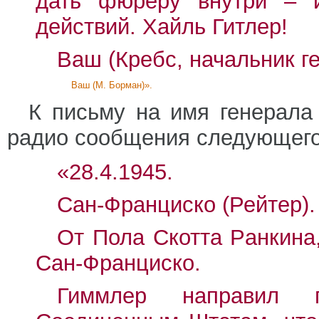
дать фюреру внутри – и
действий. Хайль Гитлер!
Ваш (Кребс, начальник г
Ваш (М. Борман)».
К письму на имя генерала
радио сообщения следующего
«28.4.1945.
Сан-Франциско (Рейтер).
От Пола Скотта Ранкина
Сан-Франциско.
Гиммлер направил п