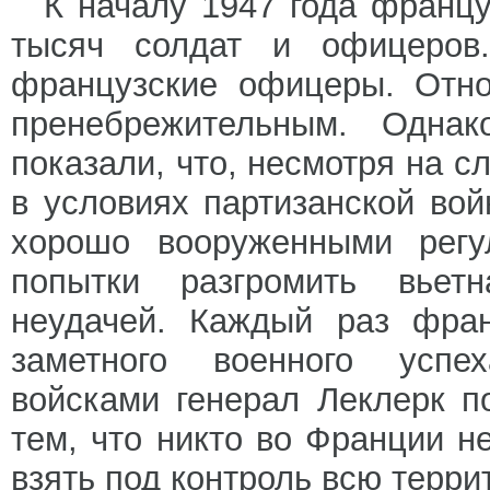
К началу 1947 года франц
тысяч солдат и офицеров
французские офицеры. Отно
пренебрежительным. Однак
показали, что, несмотря на с
в условиях партизанской во
хорошо вооруженными регу
попытки разгромить вьет
неудачей. Каждый раз фран
заметного военного успе
войсками генерал Леклерк п
тем, что никто во Франции н
взять под контроль всю терр