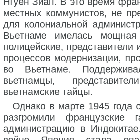
Нгуен Зиап. В это время фра
местных коммунистов, не пр
для колониальной администр
Вьетнаме имелась мощная 
полицейские, представители и
процессов модернизации, пр
во Вьетнаме. Поддержив
вьетнамцы, представит
вьетнамские тайцы.
Однако в марте 1945 года 
разгромили французские 
администрацию в Индокитае
войне Япония стала опас