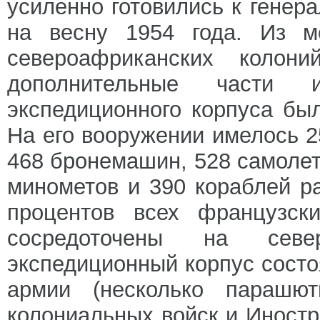
усиленно готовились к генер
на весну 1954 года. Из м
североафриканских колон
дополнительные части и
экспедиционного корпуса бы
На его вооружении имелось 2
468 бронемашин, 528 самолет
минометов и 390 кораблей р
процентов всех французск
сосредоточены на севе
экспедиционный корпус состо
армии (несколько парашютн
колониальных войск и Иностр