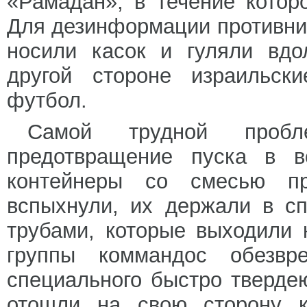
«Рамадан», в течение котор
Для дезинформации противник
носили касок и гуляли вдо
другой стороне израильск
футбол.
Самой трудной проб
предотвращение пуска в в
контейнеры со смесью пр
вспыхнули, их держали в с
трубами, которые выходили 
группы коммандос обезв
специального быстро тверде
отошли на свою сторону к