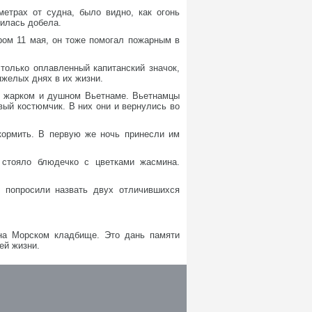
етрах от судна, было видно, как огонь
лилась добела.
ром 11 мая, он тоже помогал пожарным в
 только оплавленный капитанский значок,
яжелых днях в их жизни.
в жарком и душном Вьетнаме. Вьетнамцы
вый костюмчик. В них они и вернулись во
кормить. В первую же ночь принесли им
 стояло блюдечко с цветками жасмина.
 попросили назвать двух отличившихся
на Морском кладбище. Это дань памяти
ей жизни.