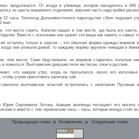
не» продолжался. От входа в убежище, которое находилось в 600 м
алось из шахты машинного отделения, верхняя часть надстройки раска
 22 часа. Теплоход Дальневосточного пароходства «Зея» подошел ут
2 мая.
е, что могло гореть. Капитан нашел в том месте, где была его каюта,
торучки. Вместе с осколками они хранят эти вещи как память о самых т
ие остались только в шортах – это обычная форма одежды моряков 
 когда они уезжали домой, то каждому моряку вручили чемодан и беже
м, чем могли. Сами бедствовали, но моряков старались получше на
ь и помыться. Вьетнамские девушки пели им песни, свои и русские.
нает, что каждое утро, когда он просыпался, около его изголовья
 чтобы утром приготовить капитану чай.
тавители вьетнамских властей встретились с капитаном Пуховым и
и Юрия Сергеевича Зотова, бывшие акопянцы посещают его могилу 
ческие и вместе с тем героические часы – часы, которые иногда стоят вс
Предыдущая глава
Оглавление
Следующая глава