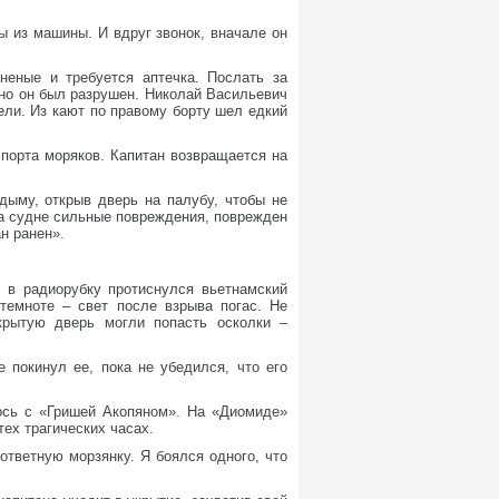
ы из машины. И вдруг звонок, вначале он
неные и требуется аптечка. Послать за
 но он был разрушен. Николай Васильевич
ели. Из кают по правому борту шел едкий
спорта моряков. Капитан возвращается на
дыму, открыв дверь на палубу, чтобы не
На судне сильные повреждения, поврежден
н ранен».
 в радиорубку протиснулся вьетнамский
 темноте – свет после взрыва погас. Не
крытую дверь могли попасть осколки –
 покинул ее, пока не убедился, что его
лось с «Гришей Акопяном». На «Диомиде»
тех трагических часах.
ответную морзянку. Я боялся одного, что