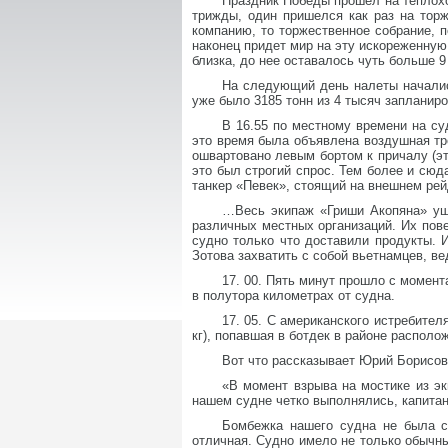
Праздник Победы прошел на теплох
трижды, один пришелся как раз на торж
компанию, то торжественное собрание, 
наконец придет мир на эту искореженную
близка, до нее оставалось чуть больше 9
На следующий день налеты началис
уже было 3185 тонн из 4 тысяч запланиро
В 16.55 по местному времени на су
это время была объявлена воздушная тре
ошвартовано левым бортом к причалу (эт
это был строгий спрос. Тем более и сю
танкер «Певек», стоящий на внешнем рей
…Весь экипаж «Гриши Акопяна» уше
различных местных организаций. Их пове
судно только что доставили продукты. 
Зотова захватить с собой вьетнамцев, вед
17. 00. Пять минут прошло с момен
в полутора километрах от судна.
17. 05. С американского истребите
кг), попавшая в ботдек в районе распол
Вот что рассказывает Юрий Борисов
«В момент взрыва на мостике из эк
нашем судне четко выполнялись, капитан 
Бомбежка нашего судна не была с
отличная. Судно имело не только обычн