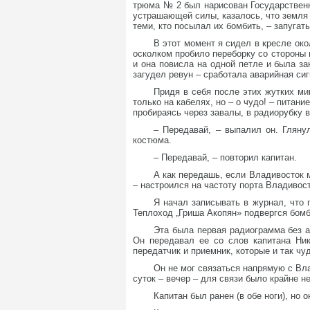
трюма № 2 был нарисован Государственны
устрашающей силы, казалось, что земля 
теми, кто посылал их бомбить, – запугат
В этот момент я сидел в кресле око
осколком пробило переборку со стороны 
и она повисла на одной петле и была за
загудел ревун – сработала аварийная си
Придя в себя после этих жутких ми
только на кабелях, но – о чудо! – питан
пробираясь через завалы, в радиорубку 
– Передавай, – выпалил он. Гляну
костюма.
– Передавай, – повторил капитан.
А как передашь, если Владивосток 
– настроился на частоту порта Владивос
Я начал записывать в журнал, что 
Теплоход „Гриша Акопян» подвергся бомб
Эта была первая радиограмма без 
Он передавал ее со слов капитана Ни
передатчик и приемник, которые и так чу
Он не мог связаться напрямую с Вл
суток – вечер – для связи было крайне н
Капитан был ранен (в обе ноги), но 