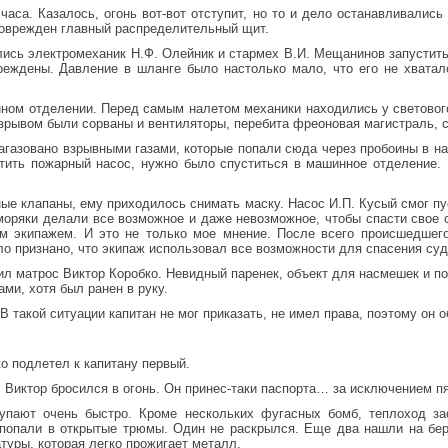
часа. Казалось, огонь вот-вот отступит, но то и дело останавливалис
поврежден главный распределительный щит.
ались электромеханик Н.Ф. Олейник и стармех В.И. Мещанинов запустить
вреждены. Давление в шланге было настолько мало, что его не хвата
ном отделении. Перед самым налетом механики находились у светового
Взрывом были сорваны и вентиляторы, перебита фреоновая магистраль, 
газовано взрывными газами, которые попали сюда через пробоины в на
стить пожарный насос, нужно было спуститься в машинное отделение.
ые клапаны, ему приходилось снимать маску. Насос И.П. Кусый смог пу
 моряки делали все возможное и даже невозможное, чтобы спасти свое с
им экипажем. И это не только мое мнение. После всего происшедшего
ло признано, что экипаж использовал все возможности для спасения суд
ил матрос Виктор Коробко. Невидный паренек, объект для насмешек и по
ми, хотя был ранен в руку.
В такой ситуации капитан не мог приказать, не имел права, поэтому он 
о подлетел к капитану первый.
Виктор бросился в огонь. Он принес-таки паспорта… за исключением пя
тупают очень быстро. Кроме нескольких фугасных бомб, теплоход з
 попали в открытые трюмы. Один не раскрылся. Еще два нашли на бер
туры, которая легко прожигает металл.