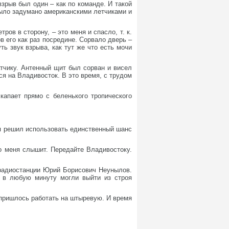
зрыв был один – как по команде. И такой
было задумано американскими летчиками и
ов в сторону, – это меня и спасло, т. к.
в его как раз посредине. Сорвало дверь –
ть звук взрыва, как тут же что есть мочи
атчику. Антенный щит был сорван и висел
ся на Владивосток. В это время, с трудом
капает прямо с беленького тропического
 я решил использовать единственный шанс
то меня слышит. Передайте Владивостоку.
 радиостанции Юрий Борисович Неунылов.
 в любую минуту могли выйти из строя
 пришлось работать на штыревую. И время