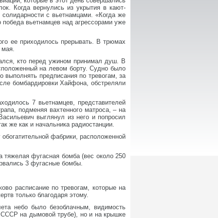
иации, которые в этот день совершались
ок. Когда вернулись из укрытия в кают-
 солидарности с вьетнамцами. «Когда же
о победа вьетнамцев над агрессорами уже
ого ее приходилось прерывать. В трюмах
 мая.
вался, кто перед ужином принимал душ. В
асположенный на левом борту. Судно было
о выполнять предписания по тревогам, за
осле бомбардировки Хайфона, обстреляли
ходилось 7 вьетнамцев, представителей
рапа, подменяя вахтенного матроса, – на
Васильевич выглянул из него и попросил
так же как и начальника радиостанции.
 обогатительной фабрики, расположенной
а тяжелая фугасная бомба (вес около 250
орвались 3 фугасные бомбы.
ково расписание по тревогам, которые на
ертв только благодаря этому.
ета небо было безоблачным, видимость
 СССР на дымовой трубе), но и на крышке