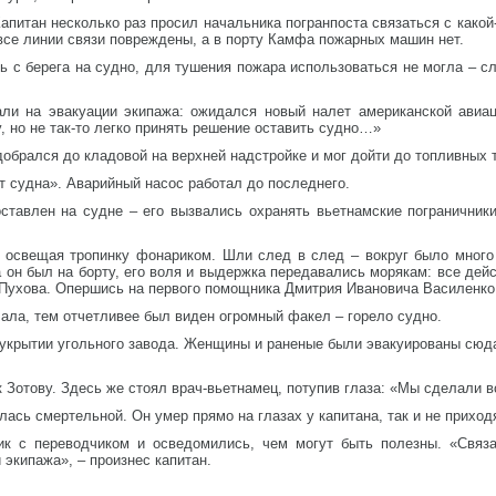
апитан несколько раз просил начальника погранпоста связаться с какой
все линии связи повреждены, а в порту Камфа пожарных машин нет.
сь с берега на судно, для тушения пожара использоваться не могла – 
али на эвакуации экипажа: ожидался новый налет американской авиа
, но не так-то легко принять решение оставить судно…»
добрался до кладовой на верхней надстройке и мог дойти до топливных 
рт судна». Аварийный насос работал до последнего.
тавлен на судне – его вызвались охранять вьетнамские пограничники.
, освещая тропинку фонариком. Шли след в след – вокруг было много
он был на борту, его воля и выдержка передавались морякам: все дейст
 Пухова. Опершись на первого помощника Дмитрия Ивановича Василенко, 
ала, тем отчетливее был виден огромный факел – горело судно.
 укрытии угольного завода. Женщины и раненые были эвакуированы сюд
Зотову. Здесь же стоял врач-вьетнамец, потупив глаза: «Мы сделали вс
ась смертельной. Он умер прямо на глазах у капитана, так и не приходя
ик с переводчиком и осведомились, чем могут быть полезны. «Связа
 экипажа», – произнес капитан.