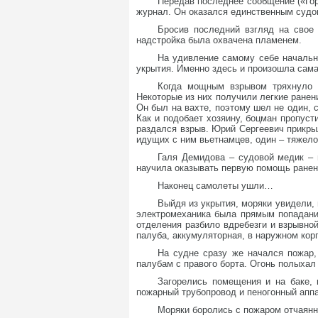
Передав последнее сообщение («Гор
журнал. Он оказался единственным судо
Бросив последний взгляд на свое 
надстройка была охвачена пламенем.
На удивление самому себе начальн
укрытия. Именно здесь и произошла сам
Когда мощным взрывом тряхнуло с
Некоторые из них получили легкие ранен
Он был на вахте, поэтому шел не один,
Как и подобает хозяину, боцман пропуст
раздался взрыв. Юрий Сергеевич прикрыл
идущих с ним вьетнамцев, один – тяжело
Галя Демидова – судовой медик – 
научила оказывать первую помощь ране
Наконец самолеты ушли…
Выйдя из укрытия, моряки увидели,
электромеханика была прямым попадани
отделения разбило вдребезги и взрывной
палуба, аккумуляторная, в наружном кор
На судне сразу же начался пожар,
палубам с правого борта. Огонь полыхал
Загорелись помещения и на баке,
пожарный трубопровод и пеногонный апп
Моряки боролись с пожаром отчаянно