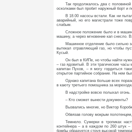
Так продолжалось два с половиной 
осколками был пробит наружный борт и 
В 18.00 насосы встали. Как ни пыт
аварийный, но его магистрали тоже по
слабым.
Сложное положение было и в машин
машину, а через мгновение кап снесло. 
Машинное отделение было сильно за
вытекал отравляющий газ, но чтобы пу
Кусый.
Он был в КИПе, но чтобы найти нужн
– газ ядовитый. В эти трагические часы
капитан Пухов, – я могу гордиться так
открытое партийное собрание. На нем бы
Однако капитана больше всех пораз
в каюту третьего помощника за мореходка
В надстройке вовсю полыхал огонь. 
– Кто сможет вынести документы?
Вызвались многие, но Виктор Коробк
Обвязав голову мокрым полотенцем, 
Темнело. Сумерки в тропиках нас
контейнера – а в каждом по 260 штук –
бомбы образуется струя высокой темпера