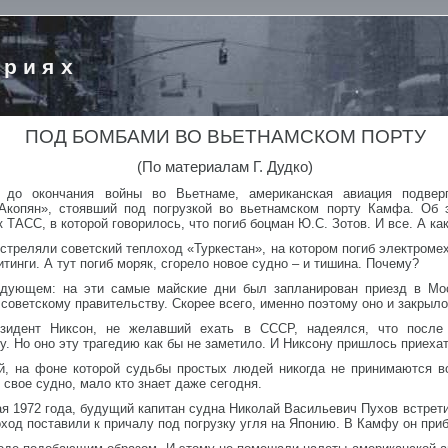
ориях
ПОД БОМБАМИ ВО ВЬЕТНАМСКОМ ПОРТУ
(По материалам Г. Дудко)
 до окончания войны во Вьетнаме, американская авиация подверг
Акопян», стоявший под погрузкой во вьетнамском порту Камфа. Об э
 ТАСС, в которой говорилось, что погиб боцман Ю.С. Зотов. И все. А как
бстреляли советский теплоход «Туркестан», на котором погиб электроме
тинги. А тут погиб моряк, сгорело новое судно – и тишина. Почему?
едующем: на эти самые майские дни был запланирован приезд в Мо
советскому правительству. Скорее всего, именно поэтому оно и закрыло
идент Никсон, не желавший ехать в СССР, надеялся, что после 
ву. Но оно эту трагедию как бы не заметило. И Никсону пришлось приех
ой, на фоне которой судьбы простых людей никогда не принимаются в
свое судно, мало кто знает даже сегодня.
мая 1972 года, будущий капитан судна Николай Васильевич Пухов встрет
лоход поставили к причалу под погрузку угля на Японию. В Камфу он при