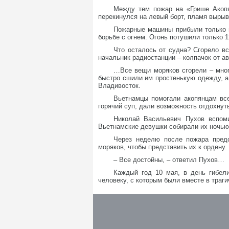
Между тем пожар на «Грише Акопя
перекинулся на левый борт, пламя вырыв
Пожарные машины прибыли только в
борьбе с огнем. Огонь потушили только 1
Что осталось от судна? Сгорело вс
начальник радиостанции – колпачок от ав
…Все вещи моряков сгорели – мног
быстро сшили им простенькую одежду, а
Владивосток.
Вьетнамцы помогали акопянцам все
горячий суп, дали возможность отдохнут
Николай Васильевич Пухов вспоми
Вьетнамские девушки собирали их ночью,
Через неделю после пожара предс
моряков, чтобы представить их к ордену.
– Все достойны, – ответил Пухов…
Каждый год 10 мая, в день гибел
человеку, с которым были вместе в траги