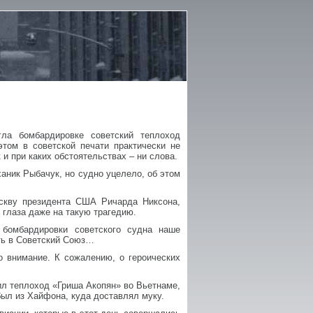
ла бомбардировке советский теплоход
том в советской печати практически не
 и при каких обстоятельствах – ни слова.
ханик Рыбачук, но судно уцелело, об этом
скву президента США Ричарда Никсона,
 глаза даже на такую трагедию.
бомбардировки советского судна наше
ать в Советский Союз…
о внимание. К сожалению, о героических
ил теплоход «Гриша Акопян» во Вьетнаме,
был из Хайфона, куда доставлял муку.