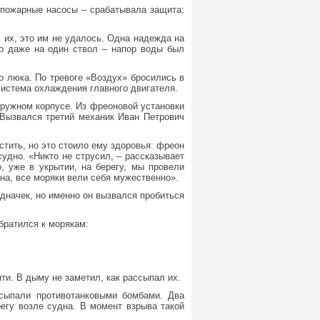
ь пожарные насосы – срабатывала защита:
 их, это им не удалось. Одна надежда на
ло даже на один ствол – напор воды был
 люка. По тревоге «Воздух» бросились в
система охлаждения главного двигателя.
ружном корпусе. Из фреоновой установки
 Вызвался третий механик Иван Петрович
стить, но это стоило ему здоровья: фреон
удно. «Никто не струсил, – рассказывает
, уже в укрытии, на берегу, мы провели
на, все моряки вели себя мужественно».
дначек, но именно он вызвался пробиться
обратился к морякам:
ти. В дыму не заметил, как рассыпал их.
асыпали противотанковыми бомбами. Два
егу возле судна. В момент взрыва такой