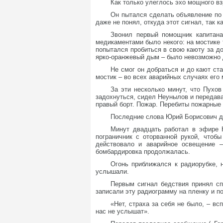
Как только улеглось эхо мощного вз
Он пытался сделать объявление по 
даже не понял, откуда этот сигнал, так 
Звонил первый помощник капитана
медикаментами было некого: на мостике 
попытался пробиться в свою каюту за до
ярко-оранжевый дым – было невозможно
Не смог он добраться и до кают ст
мостик – во всех аварийных случаях его 
За эти несколько минут, что Пухов
задохнуться, сидел Неунылов и передав
правый борт. Пожар. Перебиты пожарные 
Последние слова Юрий Борисович до
Минут двадцать работал в эфире Н
пограничник с оторванной рукой, чтоб
действовало и аварийное освещение 
бомбардировка продолжалась.
Огонь приближался к радиорубке, 
услышали.
Первым сигнал бедствия принял сп
записали эту радиограмму на пленку и по
«Нет, страха за себя не было, – в
нас не услышат».