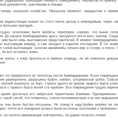
ит радиорубка. Вынужден покинуть помещение»), Неунылов по приказу к
вым документом, уцелевшим в пожаре.
теперь ненужное хозяйство, Неунылов обомлел: передатчик и прием
ик радиостанции вышел из этого пекла целым и невредимым, через за
ая большая трагедия…
удно, осколками были пробиты переборки, хорошо, что выше голов
ия. До начала бомбардировки здесь находился почти весь экипаж. Сюд
 с ним были семь вьетнамских представителей. В момент бомбардировк
ил вьетнамцев вперед, а сам заходил в укрытие последним. В тот момен
 собой вьетнамцев: осколки авиабомбы попали ему в голову и плечо. 
, но все остались живы.
не знала, к кому бросаться в первую очередь, но ей помогали девуш
ным.
 во что превратился их теплоход после бомбардировки. Были поврежден
ем разворочена, разрушены буфет, камбуз, штурманская рубка. Спаса
 волной выкинуло за борт, стрела одного из кранов правого борта упал
пусе с правого борта более ста пробоин. Все повреждения трудно перечи
 кроме фугасных его забросали термитными бомбами. Одновременно з
 с такой силой, что плавились стекла иллюминаторов и из них вырывали
 но они были быстро потушены. Но пожар в надстройке моряки не с
арат, почти все пожарные шланги были иссечены осколками и прожжены 
, но налеты американцев повторялись, не давая погасить пламя.