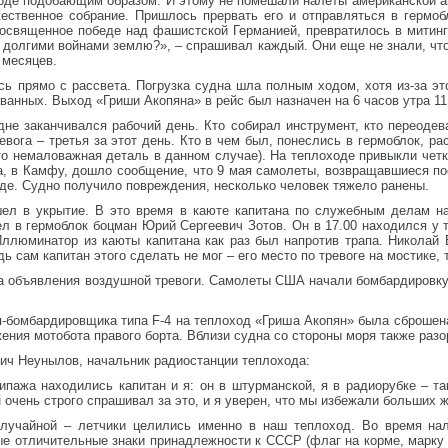
оде подобающим образом. И этому не помешали налеты американской ав
ественное собрание. Пришлось прервать его и отправляться в гермобл
посвященное победе над фашистской Германией, превратилось в митинг
 долгими войнами землю?», – спрашивал каждый. Они еще не знали, чт
 месяцев.
ь прямо с рассвета. Погрузка судна шла полным ходом, хотя из-за эт
ванных. Выход «Гриши Акопяна» в рейс был назначен на 6 часов утра 11
дне заканчивался рабочий день. Кто собирал инструмент, кто переоде
вога – третья за этот день. Кто в чем был, понеслись в гермоблок, р
о немаловажная деталь в данном случае). На теплоходе привыкли четк
да, в Камфу, дошло сообщение, что 9 мая самолеты, возвращавшиеся п
де. Судно получило повреждения, несколько человек тяжело ранены.
л в укрытие. В это время в каюте капитана по служебным делам на
л в гермоблок боцман Юрий Сергеевич Зотов. Он в 17.00 находился у т
Иллюминатор из каюты капитана как раз был напротив трапа. Николай 
ь сам капитан этого сделать не мог – его место по тревоге на мостике, 
та объявления воздушной тревоги. Самолеты США начали бомбардировку
ля-бомбардировщика типа F-4 на теплоход «Гриша Акопян» была сброшен
ожения мотобота правого борта. Вблизи судна со стороны моря также раз
ич Неунылов, начальник радиостанции теплохода:
ипажа находились капитан и я: он в штурманской, я в радиорубке – та
очень строго спрашивал за это, и я уверен, что мы избежали больших ж
лучайной – летчики целились именно в наш теплоход. Во время нал
ые отличительные знаки принадлежности к СССР (флаг на корме, марку