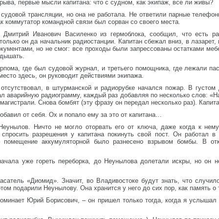
рыва, первые мысли капитана: что с судном, как экипаж, все ли живы?
судовой трансляции, но она не работала. Не ответили парные телефон
как коммутатор командной связи был сорван со своего места.
 Дмитрий Иванович Василенко из гермоблока, сообщил, что есть ра
только он да начальник радиостанции. Капитан сбежал вниз, в лазарет,
кументами, но не смог: все проходы были запрессованы остатками меб
 дышать.
арпома, где был судовой журнал, и третьего помощника, где лежали па
место здесь, он руководит действиями экипажа.
 отсутствовал, в штурманской и радиорубке начался пожар. В густом 
ал аварийную радиограмму, каждый раз добавляя по несколько слов: «
магистрали. Снова бомбят (эту фразу он передал несколько раз). Капита
бавил от себя. Ох и попало ему за это от капитана…
еунылов. Ничто не могло оторвать его от ключа, даже когда к нему
ы спросить разрешения у капитана покинуть свой пост. Он работал в
– помещение аккумуляторной было разнесено взрывом бомбы. В от
начала уже гореть переборка, до Неунылова долетали искры, но он не
асатель «Диомид». Значит, во Владивостоке будут знать, что случи
том подарили Неунылову. Она хранится у него до сих пор, как память о 
споминает Юрий Борисович, – он пришел только тогда, когда я услышал 