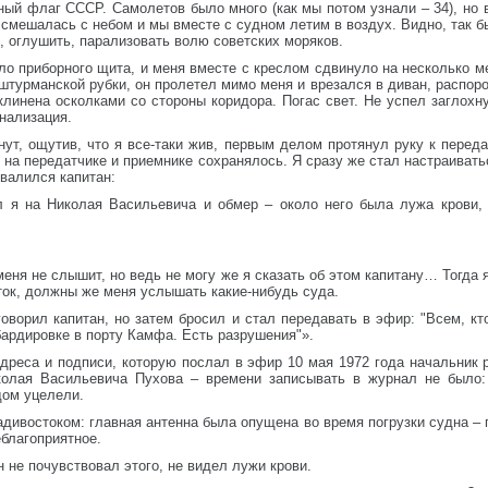
й флаг СССР. Самолетов было много (как мы потом узнали – 34), но в
смешалась с небом и мы вместе с судном летим в воздух. Видно, так 
ь, оглушить, парализовать волю советских моряков.
ло приборного щита, и меня вместе с креслом сдвинуло на несколько метр
штурманской рубки, он пролетел мимо меня и врезался в диван, распоро
клинена осколками со стороны коридора. Погас свет. Не успел заглохну
гнализация.
нут, ощутив, что я все-таки жив, первым делом протянул руку к перед
ие на передатчике и приемнике сохранялось. Я сразу же стал настраивать
ввалился капитан:
л я на Николая Васильевича и обмер – около него была лужа крови, 
меня не слышит, но ведь не могу же я сказать об этом капитану… Тогда
ток, должны же меня услышать какие-нибудь суда.
говорил капитан, но затем бросил и стал передавать в эфир: "Всем, к
ардировке в порту Камфа. Есть разрушения"».
адреса и подписи, которую послал в эфир 10 мая 1972 года начальник
колая Васильевича Пухова – времени записывать в журнал не было:
дом уцелели.
адивостоком: главная антенна была опущена во время погрузки судна –
еблагоприятное.
он не почувствовал этого, не видел лужи крови.