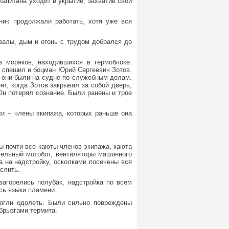
апитана уходит в укрытие, захватив свой
ник продолжали работать, хотя уже вся
валы, дым и огонь с трудом добрался до
 моряков, находившихся в гермоблоке.
а спешил и боцман Юрий Сергеевич Зотов.
и они были на судне по служебным делам.
т, когда Зотов закрывал за собой дверь,
Он потерял сознание. Были ранены и трое
ки – члены экипажа, которых раньше она
ы почти все каюты членов экипажа, каюта
тельный мотобот, вентиляторы машинного
а на надстройку, осколками посечены вся
слить.
агорелись полубак, надстройка по всем
сь языки пламени.
могли одолеть. Были сильно повреждены
брызгами термита.