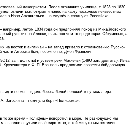
вствовавший декабристам. После окончания училища, с 1828 по 1830
сумел отличиться: открыл и нанёс на карту несколько неизвестных
лся в Ново-Архангельск - на службу в «родную» Российско-
– например, летом 1834 года он предпринял поход из Михайловского
елений русских на Аляске, считался чем-то вроде «края Ойкумены», а
да.
их на восток и англичан – на запад привело к столкновению Русско-
й части Америки был, несомненно, Джон Франклин.
12’ зап. долготы) и устьем реки Маккензи (149О зап. долготы). Из-за
Ф. Крузенштерн и Ф. П. Врангель предложили провести байдарочную
ь идти не мог – вдоль берега белой полосой тянулись льды.
 А. Загоскина – покинули борт «Полифема».
; в то же время «Полифем» поворотил в море. Не равнодушно мы
, мы вполне ощутили своё сиротство; с той минуты мы остались