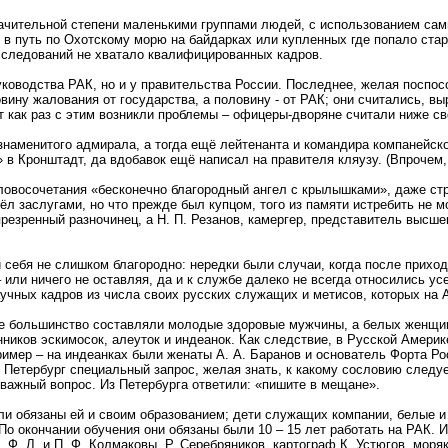
начительной степени маленькими группами людей, с использованием са
ь в путь по Охотскому морю на байдарках или купленных где попало с
исследований не хватало квалифицированных кадров.
руководства РАК, но и у правительства России. Последнее, желая посп
вину жалования от государства, а половину - от РАК; они считались, 
 как раз с этим возникли проблемы – офицеры-дворяне считали ниже св
наменитого адмирала, а тогда ещё лейтенанта и командира компанейско
» в Кронштадт, да вдобавок ещё написал на правителя кляузу. (Впрочем
овосочетания «бесконечно благородный ангел с крылышками», даже стран
рёл заслугами, но что прежде был купцом, того из памяти истребить не 
 презренный разночинец, а Н. П. Резанов, камергер, представитель выс
 себя не слишком благородно: нередки были случаи, когда после приход
 или ничего не оставляя, да и к службе далеко не всегда относились у
аучных кадров из числа своих русских служащих и метисов, которых на
большинство составляли молодые здоровые мужчины, а белых женщин 
ников эскимосок, алеуток и индеанок. Как следствие, в Русской Америк
имер – на индеанках были женаты А. А. Баранов и основатель Форта Ро
 Петербург специальный запрос, желая знать, к какому сословию следуе
важный вопрос. Из Петербурга ответили: «пишите в мещане».
и обязаны ей и своим образованием; дети служащих компании, белые и 
о окончании обучения они обязаны были 10 – 15 лет работать на РАК. 
Ф. Л. и П. Ф. Колмаковы, Р. Серебряников, картограф К. Устюгов, моря