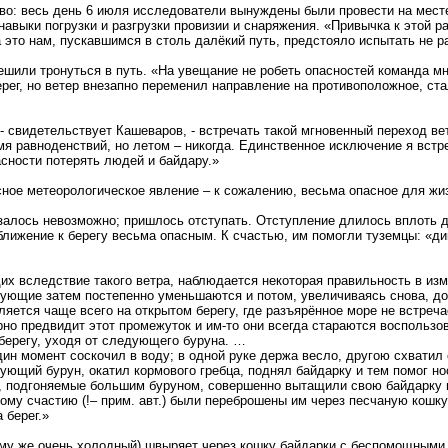
во: весь день 6 июля исследователи вынуждены были провести на месте
авыки погрузки и разгрузки провизии и снаряжения. «Привычка к этой р
 это нам, пускавшимся в столь далёкий путь, предстояло испытать не 
ешили тронуться в путь. «На увещание не робеть опасностей команда мн
ерег, но ветер внезапно переменил направление на противоположное, с
 свидетельствует Кашеваров, - встречать такой мгновенный переход ве
мя равноденствий, но летом – никогда. Единственное исключение я встр
асности потерять людей и байдару.»
сное метеорологическое явление – к сожалению, весьма опасное для жи
казалось невозможно; пришлось отступать. Отступление длилось вплоть 
лижение к берегу весьма опасным. К счастью, им помогли туземцы: «ди
их вследствие такого ветра, наблюдается некоторая правильность в изм
ющие затем постепенно уменьшаются и потом, увеличиваясь снова, дос
яется чаще всего на открытом берегу, где разъярённое море не встреч
но предвидит этот промежуток и им-то они всегда стараются воспользов
берегу, уходя от следующего буруна. …
ин момент соскочил в воду; в одной руке держа весло, другою схватил о
дующий бурун, окатил кормового гребца, поднял байдарку и тем помог н
 и, подгоняемые большим буруном, совершенно вытащили свою байдарку н
ному счастию (!– прим. авт.) были переброшены им через песчаную кошку
 берег.»
тому же очень холодный) швыряет через кошку байдарки с беспомощным