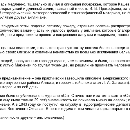
лась медленно, тщательно изучая и описывая побережье, которое Каше
 открыт узкий и длинный залив, названный в честь И. В. Прокофьева, з
 географический, метеорологический и этнографический материал, но бу
аклятые друзья англичане.
 эпидемия оспы; подобно лесному пожару, страшная болезнь распростр
оличество вакцин (часть их удалось добыть у англичан, которые благор
ебя, но и предложили провести вакцинацию алеутам и «мирным», лояльны
и целыми селениями; столь же страшную жатву пожала болезнь среди «
тью своих близких и охвачены ненавистью ко всем без исключения белы
 людей, вооруженных гораздо лучше, чем эскимосы, и была, по соверше
 устью Маккензи по трупам туземцев, но решили не проливать человечес
 предназначение – она практически завершила описание американского
 внутренние районы Аляски, и героем этой эпохи стал Л. А. Загоскин)
нтерес и по сей день.
ние было опубликовано в журнале «Сын Отечества» и затем в газете «С
и ему было только 29 лет) знаменитость не почивала мирно на лаврах;
еане. А в 1843 году он поступил на службу в Гидрографический департ
ас Восточного Океана». В него входила в том числе и карта открытого
вания носят другие – англоязычные.)