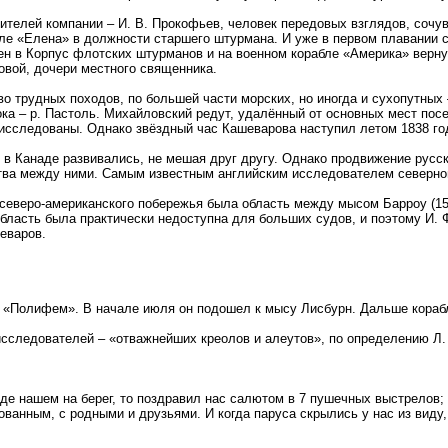
ителей компании – И. В. Прокофьев, человек передовых взглядов, сочу
абле «Елена» в должности старшего штурмана. И уже в первом плавании 
н в Корпус флотских штурманов и на военном корабле «Америка» верну
вой, дочери местного священника.
 трудных походов, по большей части морских, но иногда и сухопутных 
тока – р. Пастоль. Михайловский редут, удалённый от основных мест пос
исследованы. Однако звёздный час Кашеварова наступил летом 1838 го
 в Канаде развивались, не мешая друг другу. Однако продвижение русск
тва между ними. Самым известным английским исследователем северно
еверо-американского побережья была область между мысом Барроу (159О
бласть была практически недоступна для больших судов, и поэтому И. 
еваров.
 «Полифем». В начале июля он подошел к мысу Лисбурн. Дальше корабл
исследователей – «отважнейших креолов и алеутов», по определению Л.
ходе нашем на берег, то поздравил нас салютом в 7 пушечных выстрелов
ованным, с родными и друзьями. И когда паруса скрылись у нас из виду