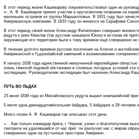
В этот период жизни Кашеварову покровительствовал один из руковод
гг., А. Ф. Кашеваров принял участие в кругосветном плавании на кор
маленьких островов из группы Маршалловых. В 1831 году был зачисле
Американскую компанию. В 1833 году он женился на Серафиме Соколо
В этот период своей жизни Александр Филиппович совершил множество
редута к реке Квихпак (так русские называли Юкон) и истокам её при
окружающие его территории были к тому времени ещё совершенно не 
В течение долгого времени русские поселения на Аляске и английские
Американской и Гудзонбайской кампаний и возникновению соперничес
К началу 1838 года единственной неизученной европейцами областью с
очень тяжелой ледовой обстановки и сложных погодных условий эта о
экспедицию. Руководителем экспедиции был назначен Александр Каш
ПУТЬ ВО ЛЬДАХ
23 июня 1838 года из Михайловского редута вышел компанейский бриг
5 июля одна двенадцативёсельная байдара, 5 байдарок и 28 человек 
Много позже А. Ф. Кашеваров так описывал этот день:
«… Как только командир брига, г. Чернов, узнал о благополучном вы
смотрели на удалявшийся от нас бриг: он разлучал нас с миром образ
совершенно одни на пустынных просторах Америки».