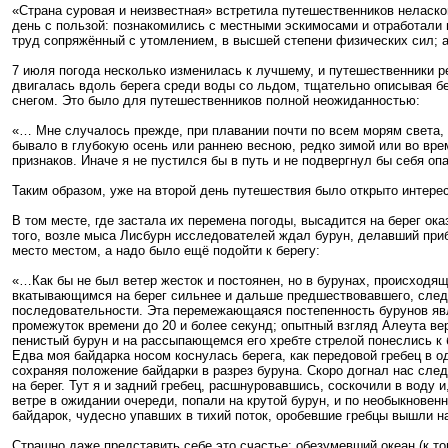
«Страна суровая и неизвестная» встретила путешественников неласко
день с пользой: познакомились с местными эскимосами и отработали н
труд сопряжённый с утомлением, в высшей степени физических сил; а
7 июля погода несколько изменилась к лучшему, и путешественники р
двигалась вдоль берега среди воды со льдом, тщательно описывая б
снегом. Это было для путешественников полной неожиданностью:
«… Мне случалось прежде, при плавании почти по всем морям света, -
бывало в глубокую осень или раннею весною, редко зимой или во вре
признаков. Иначе я не пустился бы в путь и не подвергнул бы себя оп
Таким образом, уже на второй день путешествия было открыто интере
В том месте, где застала их перемена погоды, высадится на берег о
того, возле мыса Лисбурн исследователей ждал бурун, делавший приб
место местом, а надо было ещё подойти к берегу:
«…Как бы не был ветер жесток и постоянен, но в бурунах, происходящ
вкатывающимся на берег сильнее и дальше предшествовавшего, следу
последовательности. Эта перемежающаяся постепенность бурунов явл
промежуток времени до 20 и более секунд; опытный взгляд Алеута вер
пенистый бурун и на рассыпающемся его хребте стрелой понеслись к 
Едва моя байдарка носом коснулась берега, как передовой гребец в од
сохраняя положение байдарки в разрез буруна. Скоро догнал нас сле
на берег. Тут я и задний гребец, расшнуровавшись, соскочили в воду
ветре в ожидании очереди, попали на крутой бурун, и по необыкновен
байдарок, чудесно упавших в тихий поток, оробевшие гребцы вышли на
Страшно даже представить себе это счастье: обезумевший океан (к 