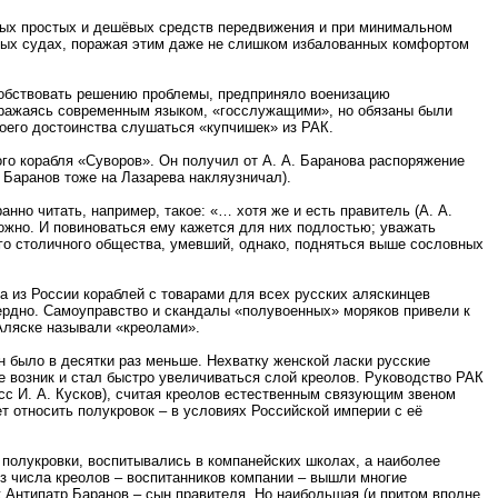
мых простых и дешёвых средств передвижения и при минимальном
тарых судах, поражая этим даже не слишком избалованных комфортом
особствовать решению проблемы, предприняло военизацию
выражаясь современным языком, «госслужащими», но обязаны были
оего достоинства слушаться «купчишек» из РАК.
го корабля «Суворов». Он получил от А. А. Баранова распоряжение
, Баранов тоже на Лазарева накляузничал).
но читать, например, такое: «… хотя же и есть правитель (А. А.
можно. И повиноваться ему кажется для них подлостью; уважать
шего столичного общества, умевший, однако, подняться выше сословных
а из России кораблей с товарами для всех русских аляскинцев
сердно. Самоуправство и скандалы «полувоенных» моряков привели к
 Аляске называли «креолами».
было в десятки раз меньше. Нехватку женской ласки русские
е возник и стал быстро увеличиваться слой креолов. Руководство РАК
сс И. А. Кусков), считая креолов естественным связующим звеном
т относить полукровок – в условиях Российской империи с её
полукровки, воспитывались в компанейских школах, а наиболее
Из числа креолов – воспитанников компании – вышли многие
к Антипатр Баранов – сын правителя. Но наибольшая (и притом вполне