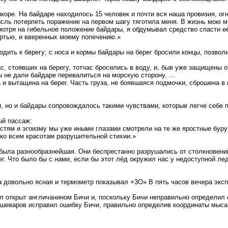
якоре. На байдаре находилось 15 человек и почти вся наша провизия, о
сль потерпеть поражение на первом шагу тяготила меня. В жизнь мою мн
 смотря на гибельное положение байдары, я обдумывал средство спасти е
ртью, и вверенных моему попечению.»
ить к берегу; с носа и кормы байдары на берег бросили концы, позволи
ас, стоявших на берегу, тотчас бросились в воду, и, быв уже защищены 
 не дали байдаре перевалиться на морскую сторону. …
и вытащена на берег. Часть груза, не боявшаяся подмочки, сброшена в 
и, но и байдары сопровождалось такими чувствами, которые легче себе 
ый пассаж:
тям и эгоизму мы уже иными глазами смотрели на те же яростные буруны
ко всем красотам разрушительной стихии.»
была разнообразнейшая. Они беспрестанно разрушались от столкновений
г. Что было бы с нами, если бы этот лёд окружил нас у недоступной лед
 довольно ясная и термометр показывал +3О» В пять часов вечера экс
л открыт англичанином Бичи и, поскольку Бичи неправильно определил 
Кашеваров исправил ошибку Бичи, правильно определив координаты мыса