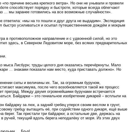
 «по причине весьма крепкого ветра». Но они не унывали и провели
аботе способствует порядку и быстроте, которые всегда облегчают
раз … мы заранее готовились на все возможные случайности».
е ответила: «мы на то пошли и друг друга не выдадим». Экспедиция
тал быстро усиливаться и осыпал путешественников дождём и мокрым
тра в противоположное направление и с удвоенной силой, но это
етил здесь, в Северном Ледовитом море, без всяких предварительных
зни.
до мыса Лисбурн; труды целого дня оказались перечёркнуты. Мало
кари … знаками показали нам место, куда приставать должно». Но
енении силы и величины их. Так, за огромным буруном,
тигают максимума, после чего возобновляется такой же процесс
ает преград. Между двумя огромнейшими бурунами встречается
аться. Байдарки – это гениальное изобретение дикарей – всплыли на
н байдарку за люк, а задний гребец уперся своим веслом в грунт,
осовому гребцу вытащить её, при содействии одного дикаря, ещё выше
а берег. Так пристали три байдарки; а остальные две, держась на
 в ручей, текущий вдоль берега неподалёку от моря. Из этих двух
и людьми … Бр-р!