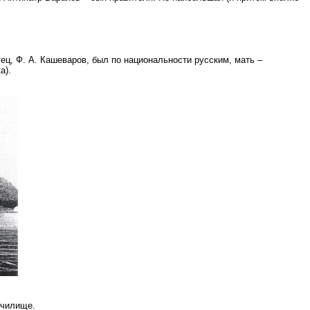
ец, Ф. А. Кашеваров, был по национальности русским, мать –
а).
училище.