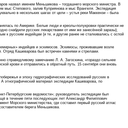
варов назвал именем Меньшикова – тогдашнего морского министра. В
атем мыс Степового, залив Куприянова и мыс Врангеля. Экспедиция
квально в нескольких шагах от цели – устья реки Маккензи – была
анялась по Америке. Белые люди и креолы-полукровки практически не
одно снабдили русских лекарствами от ими же занесённой заразы);
м к русским индейцам (и те, и другие ранее не сталкивались с оспой
немирных» индейцев и эскимосов. Эскимосы, проживавшие возле
м. Отряд Кашеварова был встречен камнями и стрелами.
нно справедливому замечанию Л. А. Загоскина, «гораздо сильнее
кой крови и отправились в обратный путь. 15 сентября они вновь
 побережья и эпоху гидрографических исследований русских в
. А этнографический материал экспедиции Кашеварова, по
анкт-Петербургские ведомости»; руководитель экспедиции был
 ещё в течение пяти последующих лет Александр Филиппович
амент Морского министерства, где составил первый русский атлас
 составителем берега Меньшикова.