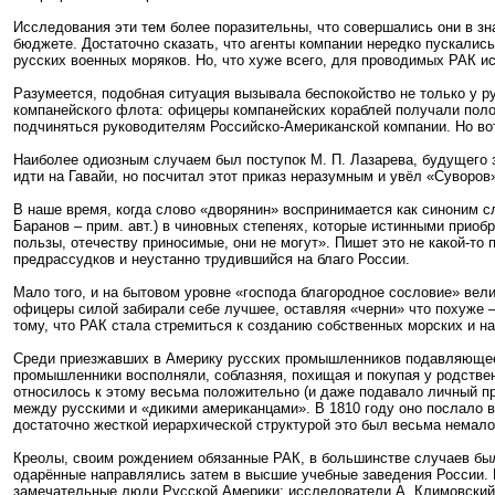
Исследования эти тем более поразительны, что совершались они в з
бюджете. Достаточно сказать, что агенты компании нередко пускалис
русских военных моряков. Но, что хуже всего, для проводимых РАК 
Разумеется, подобная ситуация вызывала беспокойство не только у 
компанейского флота: офицеры компанейских кораблей получали поло
подчиняться руководителям Российско-Американской компании. Но вот
Наиболее одиозным случаем был поступок М. П. Лазарева, будущего з
идти на Гавайи, но посчитал этот приказ неразумным и увёл «Суворов
В наше время, когда слово «дворянин» воспринимается как синоним сл
Баранов – прим. авт.) в чиновных степенях, которые истинными приоб
пользы, отечеству приносимые, они не могут». Пишет это не какой-то
предрассудков и неустанно трудившийся на благо России.
Мало того, и на бытовом уровне «господа благородное сословие» вели
офицеры силой забирали себе лучшее, оставляя «черни» что похуже –
тому, что РАК стала стремиться к созданию собственных морских и н
Среди приезжавших в Америку русских промышленников подавляющее 
промышленники восполняли, соблазняя, похищая и покупая у родствен
относилось к этому весьма положительно (и даже подавало личный пр
между русскими и «дикими американцами». В 1810 году оно послало в
достаточно жесткой иерархической структурой это был весьма немало
Креолы, своим рождением обязанные РАК, в большинстве случаев был
одарённые направлялись затем в высшие учебные заведения России. П
замечательные люди Русской Америки: исследователи А. Климовский, 