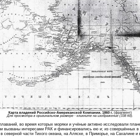
Карта владений Российско-Американской Компании. 1860 г.
(фрагмент)
Для просмотра в оригинальном размере - кликните на изображение (338 Кб).
лаваний, во время которых моряки и учёные активно исследовали плане
и вызваны интересами РАК и финансировались ею и; из совершённых в п
 северной части Тихого океана, на Аляске, в Приморье, на Сахалине и