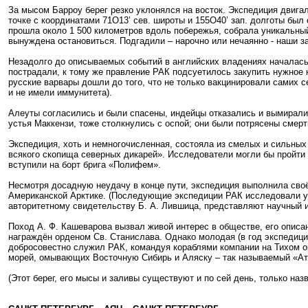
За мысом Барроу берег резко уклонялся на восток. Экспедиция двига
точке с координатами 71О13’ сев. широты и 155О40’ зап. долготы был
прошла около 1 500 километров вдоль побережья, собрала уникальный
вынуждена остановиться. Подгадили – нарочно или нечаянно - наши з
Незадолго до описываемых событий в английских владениях началась
пострадали, к тому же правление РАК подсуетилось закупить нужное к
русские варвары дошли до того, что не только вакцинировали самих с
и не имели иммунитета).
Алеуты согласились и были спасены, индейцы отказались и вымирал
устья Маккензи, тоже столкнулись с оспой; они были потрясены смер
Экспедиция, хоть и немногочисленная, состояла из смелых и сильных
всякого скопища северных дикарей». Исследователи могли бы пройти к
вступили на борт брига «Полифем».
Несмотря досадную неудачу в конце пути, экспедиция выполнила своё
Американской Арктике. (Последующие экспедиции РАК исследовали уже
авторитетному свидетельству Б. А. Лившица, представляют научный и
Поход А. Ф. Кашеварова вызвал живой интерес в обществе, его описа
награждён орденом Св. Станислава. Однако молодая (в год экспедици
добросовестно служил РАК, командуя кораблями компании на Тихом ок
морей, омывающих Восточную Сибирь и Аляску – так называемый «Атл
(Этот берег, его мысы и заливы существуют и по сей день, только наз