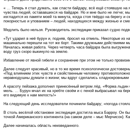
« … Теперь я стал думать, как спасти байдару, всё ещё стоявшую на 
чувства людей, остававшихся на байдаре. Но и мне было не легче; мы
изгладится из памяти моей та минута, когда стоя твёрдо на берегу и
покорностью и упованием – людей, находящихся между жизнью и сме
Медлить было нельзя. Руководитель экспедиции приказал судно подвод
«Тут ударил в неё бурун и, подняв, бросил на отмель. Некоторые из н
машинально перешли на тот же борт. Такими дружными действиями мы
Началась живая работа. Через четверть часа байдара была выгружена 
воду груз скоро выкинуло на землю.
Избавление от явной гибели и сохранение при этом не только провизи
Далее следует красивый, но в то же время психологически достоверн
«Под влиянием этих чувств и свойственным человеку противоположнос
неравнодушны думали о жизни; мы вдруг сделались хладнокровными 
А красоту пейзажа дополнил принесённый ветром лёд. «Форма льдин 
мель. … Бурун мчал их на хребте своём и с пеной выбрасывал на бере
его видимую к нам милость!»
На следующий день исследователи починили байдару; «погода стояла
В столь весёлой обстановке экспедиция достигла мыса Барроу. Он бы
точкой Американского континента (на самом деле – мыс Мерчисон). 
Далее начиналась область неизведанного.