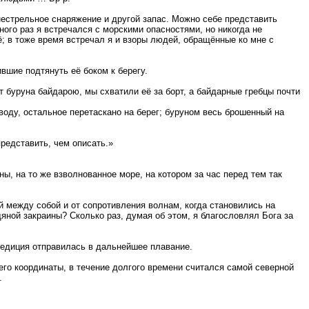
гнестрельное снаряжение и другой запас. Можно себе представить
ого раз я встречался с морскими опасностями, но никогда не
ё; в тоже время встречал я и взоры людей, обращённые ко мне с
вшие подтянуть её боком к берегу.
от буруна байдарою, мы схватили её за борт, а байдарные гребцы почти
воду, остальное перетаскано на берег; буруном весь брошенный на
представить, чем описать.»
, на то же взволнованное море, на котором за час перед тем так
 между собой и от сопротивления волнам, когда становились на
яной закраины? Сколько раз, думая об этом, я благословлял Бога за
педиция отправилась в дальнейшее плавание.
его координаты, в течение долгого времени считался самой северной
.