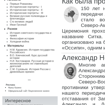
Как была пр
Первые Романовы
Исторические портреты - I
150 лет н
Исторические портреты - II
передачи
Исторические портреты - III
Великие русские полководцы и
стало в
флотоводцы
Сто великих людей
Северо-А
Иван Грозный
Разное
Церемония прохо
Истоpия советского государства и
название Ситка.
пpава
Философия истории
организовано на 
Холодная война
Материалы
«Оссипи», одним 
Н.М. Карамзин. История государства
Российского
Александр Н
В.О. Ключевский. Курс русской
истории
Н.И. Костомаров. Русская история в
жизнеописаниях ее главнейших
Многие ав
деятелей
С.М. Соловьев. История России с
Александр
древнейших времен
Сторонник
***
Северо-Во
Реклама
противники утве
Фреш Казино
Официальный сайт Лицензионное казино
нашего периодиче
отставания от За
Интересное
Александр и Да