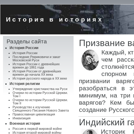
История в историях
Призвание в
Разделы сайта
История России
Каждый, кт
История России
Последние Рюриковичи и закат
чем расс
Московской Руси
История России с древнейших
столкнёт
времен до 1861 года
История России от древнейших
спорном 
времен до начала XX века
История русского народа в XX веке
призвании варяг
История религии
разобраться в э
Утверждение христианства на Руси
Очерки по истории Русской Церкви.
минимум, на три 
Том I
Очерки по истории Русской Церкви.
варягов? Кем бы
Том II
Руководство к изучению
создание Русског
Священного Писания Нового Завета
Православная цивилизация
Инквизиция
Индийский г
Военная история
Россия в первой мировой войне
Историк 
История второй мировой войны