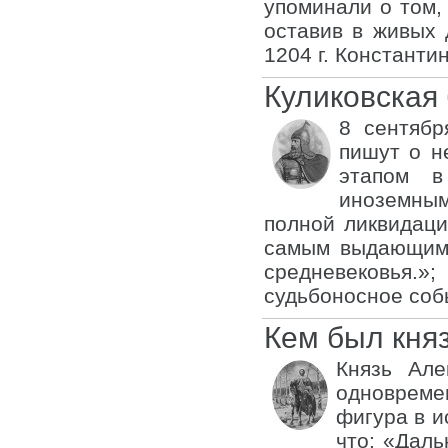
упоминали о том,
оставив в живых 
1204 г. Константин
Куликовская
8 сентябр
пишут о н
этапом в
иноземным
полной ликвидаци
самым выдающимс
средневековья.»
судьбоносное собы
Кем был кня
Князь Але
одновреме
фигура в и
что: «Даль