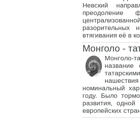
Невский напра
преодоление ф
централизованн
разорительных 
втягивания её в к
Монголо - та
Монголо-т
название 
татарски
нашествия
номинальный хара
году. Было тормо
развития, одной
европейских стран