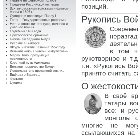
Первые на Северном полюсе
Предтеча Российской империи
позиций..
Взятие русскими войсками и флотом
Азова в 1696 г.
Суворов и оппозиция Павлу I
Рукопись Во
Петр I - Государственные реформы
Нет на свете ничего хуже, нелепее и
ужаснее войны
Соврем
Судебник 1497 года
неразга
Прохоровское сражение
Гибель экспедиции Андрэ
деятельн
Русские в Выборге
Штурм и взятие Казани в 1552 году
в том ч
Великий князь Симеон Бекбулатович
Марко Поло: презумпция
рукотворное и т.
невиновности
Крестный путь Адмирала
т.н. «Рукопись Во
Великое пророчество Вождя
Исследователь проданной земли..
принято считать с
Ещё раз о Варяге...
Фультон
Цусима
О жестокост
В своё вр
татары во
все: и ру
монголы 
многие не могу
ссылающихся на 