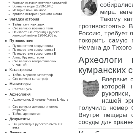
Краткая история военных сражений
собиралис
Война на море (1939-1945)
История войн на море
мира: вет
Краткая история Русского Флота
Такому ка
Загадки истории
Тайны смутных эпох
противостоять». 
Сто великих военных тайн
Россию, требует 
Неизвестные страницы русско-
японской войны 1904-1905 гг.
покорить самую 
Путешествия
Путешествия вокруг света
Немана до Тихого
Путешествие вокруг света I
Путешествие вокруг света II
Археологи 
Атлас Крузенштерна
Cто великих географических
открытий
кумранских с
Катастрофы
Тайны морских катастроф
Впервые с
Сто великих катастроф
Миниатюры
которой 
Святая Русь
рукописи, 
Археология
нашей эр
Археология. В начале. Часть I
,
Часть
II
получила номер 
Сто великих археологических
открытий
Внутри пещеры о
Тайны археологии
Документы
сосуды для хране
Энциклопедия русского быта XIX
века
Личности