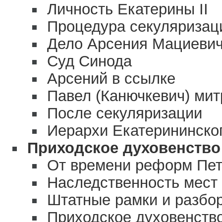
Личность Екатерины II
Процедура секуляризац
Дело Арсения Мациеви
Суд Синода
Арсений в ссылке
Павел (Канючкевич) мит
После секуляризации
Иерархи Екатерининско
Приходское духовенство
От времени реформ Пет
Наследственность мест
Штатные рамки и разбо
Приходское духовенство