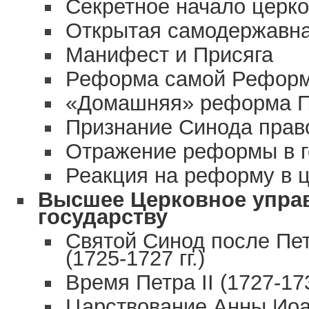
Секретное начало церк
Открытая самодержавн
Манифест и Присяга
Реформа самой Рефор
«Домашняя» реформа Пе
Признание Синода прав
Отражение реформы в г
Реакция на реформу в 
Высшее Церковное управ
государству
Святой Синод после Пет
(1725-1727 гг.)
Время Петра II (1727-173
Царствование Анны Иоан