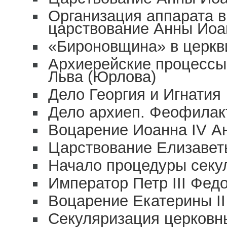
Организация аппарата в
царствование Анны Ио
«Бироновщина» в церкв
Архиерейские процессы
Льва (Юрлова)
Дело Георгия и Игнатия
Дело архиеп. Феофилакт
Воцарение Иоанна IV Ант
Царствование Елизаветы
Начало процедуры секу
Император Петр III Федо
Воцарение Екатерины II 
Секуляризация церковн