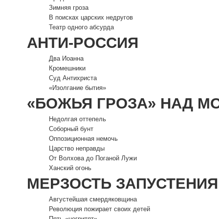
Зимняя гроза
В поисках царских недругов
Театр одного абсурда
АНТИ-РОССИЯ
Два Иоанна
Кромешники
Суд Антихриста
«Изолгание бытия»
«БОЖЬЯ ГРОЗА» НАД М
Недолгая оттепель
Соборный бунт
Оппозиционная немочь
Царство неправды
От Волхова до Поганой Лужи
Ханский огонь
МЕРЗОСТЬ ЗАПУСТЕНИЯ
Августейшая смердяковщина
Революция пожирает своих детей
Пять «негритят»