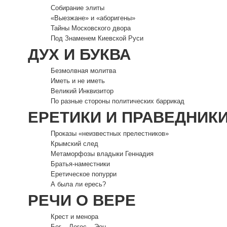
Собирание элиты
«Выезжане» и «аборигены»
Тайны Московского двора
Под Знаменем Киевской Руси
ДУХ И БУКВА
Безмолвная молитва
Иметь и не иметь
Великий Инквизитор
По разные стороны политических баррикад
ЕРЕТИКИ И ПРАВЕДНИК
Проказы «неизвестных прелестников»
Крымский след
Метаморфозы владыки Геннадия
Братья-наместники
Еретическое попурри
А была ли ересь?
РЕЧИ О ВЕРЕ
Крест и менора
Бог – Логос – Эон