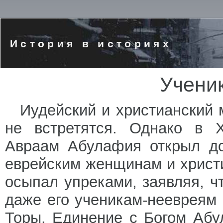
История в историях
Учени
Иудейский и христианский 
не встретятся. Однако в X
Авраам Абулафия открыл до
еврейским женщинам и христ
осыпал упреками, заявляя, ч
даже его ученикам-неевреям 
Торы. Единение с Богом Абу