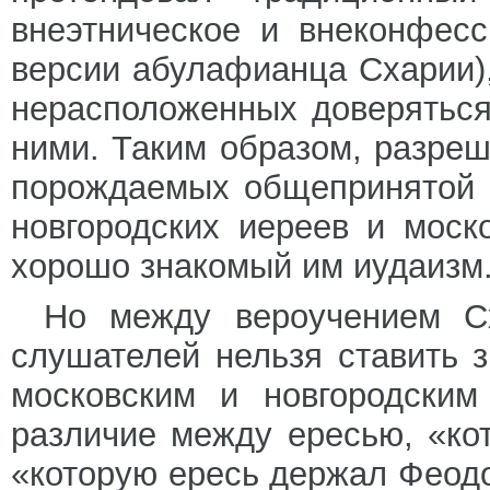
внеэтническое и внеконфесс
версии абулафианца Схарии),
нерасположенных доверяться
ними. Таким образом, разреш
порождаемых общепринятой 
новгородских иереев и моск
хорошо знакомый им иудаизм
Но между вероучением Сх
слушателей нельзя ставить з
московским и новгородским
различие между ересью, «ко
«которую ересь держал Феодо