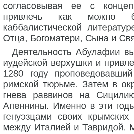
согласовывая ее с концеп
привлечь как можно б
каббалистической литератур
Отца, Богоматери, Сына и Свя
Деятельность Абулафии вы
иудейской верхушки и привле
1280 году проповедовавши
римской тюрьме. Затем в ок
гнева раввинов на Сицилию
Апеннины. Именно в эти год
генуэзцами своих крымских
между Италией и Тавридой. 