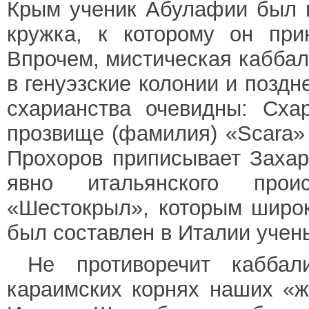
Крым ученик Абулафии был 
кружка, к которому он при
Впрочем, мистическая каббал
в генуэзские колонии и поздн
схарианства очевидны: Сха
прозвище (фамилия) «Scara» 
Прохоров приписывает Заха
явно итальянского про
«Шестокрыл», которым широ
был составлен в Италии учен
Не противоречит каббал
караимских корнях наших «