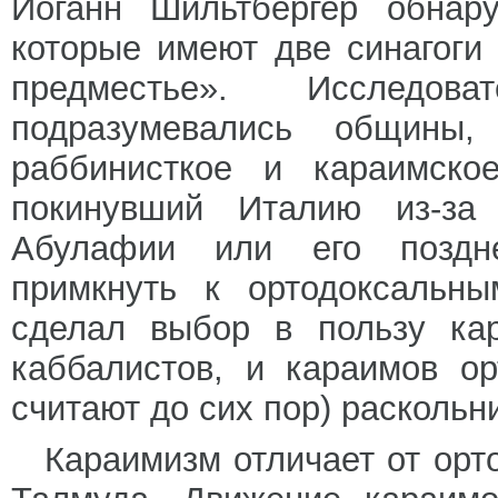
Иоганн Шильтбергер обнар
которые имеют две синагоги
предместье». Исследо
подразумевались общины, 
раббинисткое и караимско
покинувший Италию из-за 
Абулафии или его поздне
примкнуть к ортодоксальн
сделал выбор в пользу кар
каббалистов, и караимов о
считают до сих пор) раскольн
Караимизм отличает от орт