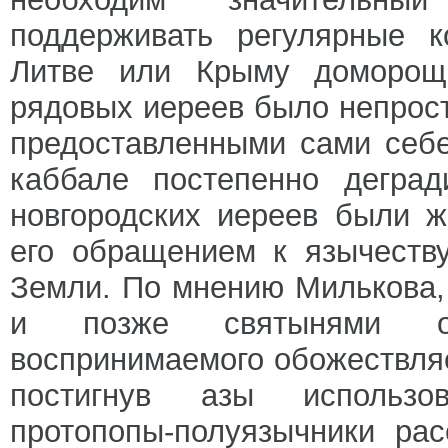
поддерживать регулярные 
Литве или Крыму домороще
рядовых иереев было непрост
предоставленными сами себе
каббале постепенно деград
новгородских иереев были ж
его обращением к язычеству
Земли. По мнению Милькова, 
и позже святынями ос
воспринимаемого обожествляе
постигнув азы использов
протопопы-полуязычники ра