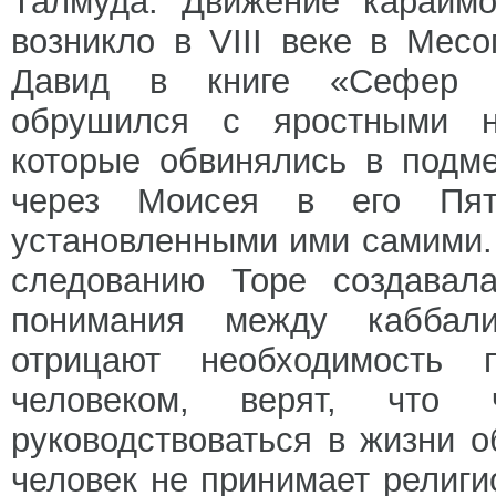
Талмуда. Движение караим
возникло в VIII веке в Мес
Давид в книге «Сефер ха
обрушился с яростными н
которые обвинялись в подм
через Моисея в его Пяти
установленными ими самими.
следованию Торе создавал
понимания между каббал
отрицают необходимость 
человеком, верят, что
руководствоваться в жизни о
человек не принимает религи