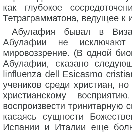
как глубокое сосредоточе
Тетраграмматона, ведущее к 
Абулафия бывал в Виза
Абулафии не исключают 
мировоззрение. (В одной би
Абулафии, сказано следующе
linfluenza dell Esicasmo cris
учеников среди христиан, но
христианскому восприят
воспроизвести тринитарную си
касаясь сущности Божестве
Испании и Италии еще боль