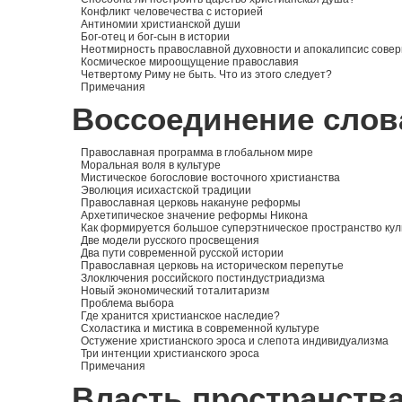
Конфликт человечества с историей
Антиномии христианской души
Бог-отец и бог-сын в истории
Неотмирность православной духовности и апокалипсис сове
Космическое мироощущение православия
Четвертому Риму не быть. Что из этого следует?
Примечания
Воссоединение слов
Православная программа в глобальном мире
Моральная воля в культуре
Мистическое богословие восточного христианства
Эволюция исихастской традиции
Православная церковь накануне реформы
Архетипическое значение реформы Никона
Как формируется большое суперэтническое пространство ку
Две модели русского просвещения
Два пути современной русской истории
Православная церковь на историческом перепутье
Злоключения российского постиндустриадизма
Новый экономический тоталитаризм
Проблема выбора
Где хранится христианское наследие?
Схоластика и мистика в современной культуре
Остужение христианского эроса и слепота индивидуализма
Три интенции христианского эроса
Примечания
Власть пространств