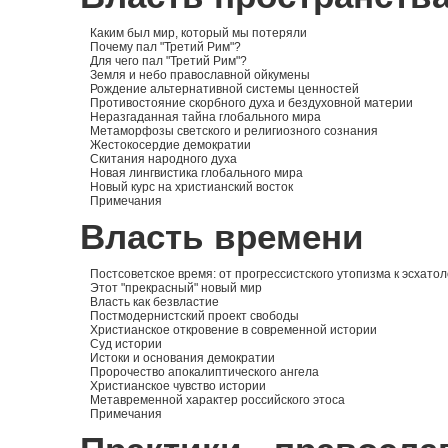
Каким был мир, который мы потеряли
Почему пал "Третий Рим"?
Для чего пал "Третий Рим"?
Земля и небо православной ойкумены
Рождение альтернативной системы ценностей
Противостояние скорбного духа и бездуховной материи
Неразгаданная тайна глобального мира
Метаморфозы светского и религиозного сознания
Жестокосердие демократии
Скитания народного духа
Новая лингвистика глобального мира
Новый курс на христианский восток
Примечания
Власть времени
Постсоветское время: от прогрессистского утопизма к эсхато
Этот "прекрасный" новый мир
Власть как безвластие
Постмодернистский проект свободы
Христианское откровение в современной истории
Суд истории
Истоки и основания демократии
Пророчество апокалиптического ангела
Христианское чувство истории
Метавременной характер российского этоса
Примечания