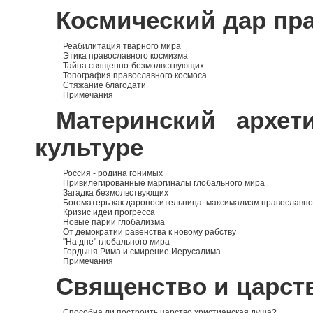
Космический дар пр
Реабилитация тварного мира
Этика православного космизма
Тайна священно-безмолвствующих
Топография православного космоса
Стяжание благодати
Примечания
Материнский архет
культуре
Россия - родина гонимых
Привилегированные маргиналы глобального мира
Загадка безмолвствующих
Богоматерь как дароносительница: максимализм православн
Кризис идеи прогресса
Новые парии глобализма
От демократии равенства к новому рабству
"На дне" глобального мира
Гордыня Рима и смирение Иерусалима
Примечания
Священство и царст
Способна ли построить царство христианская душа?