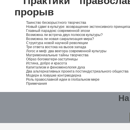
Практики правосл
прорыв
Таинство бескорыстного творчества
Новый сдвиг в культуре: возвращение экстенсивного принципа
Главный парадокс современной эпохи
Возможна ли встреча двух полюсов культуры?
Возможна ли новая сакрализация мира?
Структура новой научной революции
Три ответа востока на вызов запада
Логос и миф: два вектора современной культуры
Матримониальные тайны творчества
Образ богоматери-заступницы
Истина, добро и красота
Капитализм и феноменология духа
Два альтернативных проекта постиндустриального общества
Модерн в ловушке контрмодерна
Роль православной идеи в глобальном мире
Примечания
На