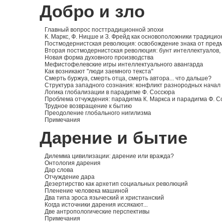
Добро и зло
Главный вопрос посттрадиционной эпохи
К. Маркс, Ф. Ницше и З. Фрейд как основоположники традици
Постмодернистская революция: освобождение знака от пред
Вторая постмодернистская революция: бунт интеллектуалов
Новая форма духовного производства
Мефистофелевские игры интеллектуального авангарда
Как возникают "люди заемного текста"
Смерть буржуа, смерть отца, смерть автора... что дальше?
Структура западного сознания: конфликт разнородных начал
Логика глобализации в парадигме Ф. Соссюра
Проблема отчуждения: парадигма К. Маркса и парадигма Ф. 
Трудное возвращение к бытию
Преодоление глобального нигилизма
Примечания
Дарение и бытие
Дилемма цивилизации: дарение или вражда?
Онтология дарения
Дар слова
Отчуждение дара
Дезертирство как архетип социальных революций
Пленение человека машиной
Два типа эроса языческий и христианский
Когда источники дарения иссякают...
Две антропологические перспективы
Примечания