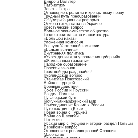
Дидро и Вольтер
Патриотизм
Заветы Петра
Отношение к религии и крепостному праву
Трудный путь преобразований
Секуляризационная реформа
Отмена гетманства на Украине
Крестьянский вопрос
Вольное экономическое общество
Градостроительство и архитектура
«Большой наказ»
Уложенная комиссия
Роспуск Уложенной комиссии
«Всякая всячина»
Внутренняя политика
«Учреждения для управления губерний»
«Жалованные грамоты»
Народное образование
Проекты законов
Гром победы раздавайся!
Курляндский вопрос
Станислав Понятовский
Война с Турцией
Военные действия
Союз России и Пруссии
Раздел Польши
Пугачевский бунт
Кючук-Кайнарджийский мир
Присоединение Крыма к России
Путешествие в Крым
Новая война с Турцией
Война со Швецией
Потемкин
Ясский мир с Турцией и второй раздел Польши
Еврейский вопрос
Отношение к революционной Франции
Масонство