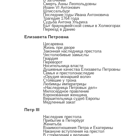
В заточении
Смерть Анны Леопольдовны
Иоанн VI Антонович
Шлиссельбург
Последние годы Ивана Антоновича
Трагедия 1764 года
Судьба Антона Ульриха
Быт брауншвейгской семьи в Холмогорах
Переезд в Данию
Елизавета Петровна
Цесаревна
Жизнь при дворе
Законная наследница престола
Честолюбивые замыслы
Гвардия
Переворот
Носительница власти
Душевные качества Елизаветы Петровны
Семья и престолонаследие
«Орудия монаршей воли»
Стоявшие у трона
Любимцы императрицы
«Наследница Петровых дел»
Милосердное правление
Коронованная женщина
Вершительница судеб Европы
Медленный закат
Петр III
Наследник престола
Прибытие в Петербург
Женитьба
Взаимоотношения Петра и Екатерины
Накануне вступления на престол
В стремлении к величию