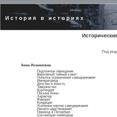
История в историях
Исторически
Под реда
Анна Иоанновна
Подложное завещание
Верховный тайный совет
Попытка ограничения самодержавия
Императрица
Детство и юность
Замужество
Курляндия
Письма Анны
Характер
Фаворит
Кондиции
Усиление партии самодержавия
Начало царствования
Переезд в Петербург
Скучающая помещица