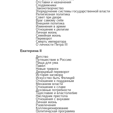
Отставки и назначения
Сподвижники
Законотворчество
Упорядочение системы государственной власти
Религиозная политика
Совет при дворе
Враг самому себе
Внешняя политика
Изменения в армии
Отношение к религии
Личная жизнь
Семейная жизнь
Переворот
Смерть императора
О личности Петра III
Екатерина II
Детство
Путешествие в Россию
Пища для ума
Павел
Новые тревоги
Дворцовый переворот
История заговора
Искусство быть Фелицей
Отношение к подданным
Механизм власти
Отношение к славе
Духовные потребности
Тщеславие и властолюбие
Наследник престола
Отношения с внуками
Личная жизнь
Развлечения
Коллекционирование
Политическая программа