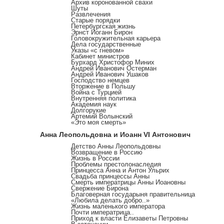
Архив коронованной свахи
Шуты
Развлечения
Старые порядки
Петербургская жизнь
Эрнст Иоганн Бирон
Головокружительная карьера
Дела государственные
Указы «с гневом»
Кабинет министров
Бурхард Христофор Миних
Андрей Иванович Остерман
Андрей Иванович Ушаков
Господство немцев
Вторжение в Польшу
Война с Турцией
Внутренняя политика
Академия наук
Долгорукие
Артемий Волынский
«Это моя смерть»
Анна Леопольдовна и Иоанн VI Антонович
Детство Анны Леопольдовны
Возвращение в Россию
Жизнь в России
Проблемы престолонаследия
Принцесса Анна и Антон Ульрих
Свадьба принцессы Анны
Смерть императрицы Анны Иоановны
Свержение Бирона
Благоверная государыня правительница
«Любила делать добро..»
Жизнь маленького императора
Почти императрица..
Приход к власти Елизаветы Петровны