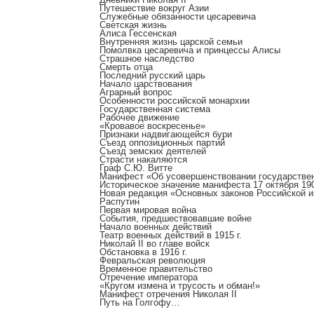
Путешествие вокруг Азии
Служебные обязанности цесаревича
Светская жизнь
Алиса Гессенская
Внутренняя жизнь царской семьи
Помолвка цесаревича и принцессы Алисы
Страшное наследство
Смерть отца
Последний русский царь
Начало царствования
Аграрный вопрос
Особенности российской монархии
Государственная система
Рабочее движение
«Кровавое воскресенье»
Признаки надвигающейся бури
Cъезд оппозиционных партий
Съезд земских деятелей
Страсти накаляются
Граф С.Ю. Витте
Манифест «Об усовершенствовании государствен
Историческое значение манифеста 17 октября 190
Новая редакция «Основных законов Российской 
Распутин
Первая мировая война
События, предшествовавшие войне
Начало военных действий
Театр военных действий в 1915 г.
Николай II во главе войск
Обстановка в 1916 г.
Февральская революция
Временное правительство
Отречение императора
«Кругом измена и трусость и обман!»
Манифест отречения Николая II
Путь на Голгофу…