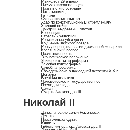
Манифест 29 апреля
Письмо народовольцев
Призыв о милосердию
Пять виселиц
Гатчина
Смена правительства
Удар по конституционным стремлениям
Земский собор
Дмитрий Андреевич Толстой
Коронация
Страсть к живописи
Религиозные убеждения
Крушение царского поезда
Роль дворянства в самодержавной монархии
Крестьянский вопрос
Промышленность
Экономическое положение
Университетская реформа
Земская контреформа
Судебная реформа
Самодержавие в последней четверти XIX в.
Цензура
Внешняя политика
Человеческое и государственное
Последние годы
Семья
Смерть Александра III
Николай II
Династические связи Романовых
Детство
Престолонаследник
Юность
Гибель императора Александра II
Дневники Николая II