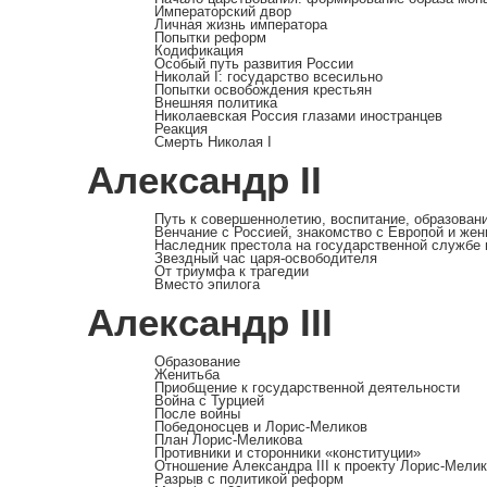
Императорский двор
Личная жизнь императора
Попытки реформ
Кодификация
Особый путь развития России
Николай I: государство всесильно
Попытки освобождения крестьян
Внешняя политика
Николаевская Россия глазами иностранцев
Реакция
Смерть Николая I
Александр II
Путь к совершеннолетию, воспитание, образован
Венчание с Россией, знакомство с Европой и жен
Наследник престола на государственной службе 
Звездный час царя-освободителя
От триумфа к трагедии
Вместо эпилога
Александр III
Образование
Женитьба
Приобщение к государственной деятельности
Война с Турцией
После войны
Победоносцев и Лорис-Меликов
План Лорис-Меликова
Противники и сторонники «конституции»
Отношение Александра III к проекту Лорис-Мели
Разрыв с политикой реформ