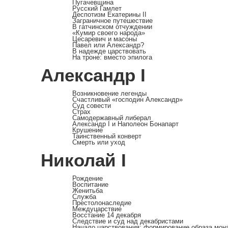
Пугачевщина
Русский Гамлет
Деспотизм Екатерины II
Заграничное путешествие
В гатчинском отчуждении
«Кумир своего народа»
Цесаревич и масоны
Павел или Александр?
В надежде царствовать
На троне: вместо эпилога
Александр I
Возникновение легенды
Счастливый «господин Александр»
Суд совести
Страх
Самодержавный либерал
Александр I и Наполеон Бонапарт
Крушение
Таинственный конверт
Смерть или уход
Николай I
Рождение
Воспитание
Женитьба
Служба
Престолонаследие
Междуцарствие
Восстание 14 декабря
Следствие и суд над декабристами
Начало царствования: формирование образа мон