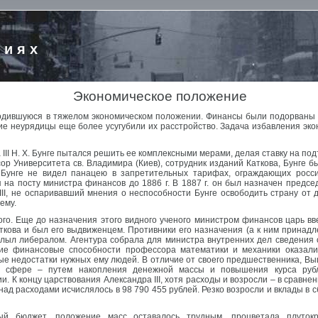
риях
Экономическое положение
аходившуюся в тяжелом экономическом положении. Финансы были подорваны ру
ие неурядицы еще более усугубили их расстройство. Задача избавления эко
II Н. X. Бунге пытался решить ее комплексными мерами, делая ставку на по
р Университета св. Владимира (Киев), сотрудник изданий Каткова, Бунге б
 Бунге не видел панацею в запретительных тарифах, ограждающих росс
 на посту министра финансов до 1886 г. В 1887 г. он был назначен предс
II, не оспаривавший мнения о неспособности Бунге освободить страну от д
ему.
го. Еще до назначения этого видного ученого министром финансов царь вв
кова и был его выдвиженцем. Противники его назначения (а к ним принадлеж
лыл либералом. Агентура собрала для министра внутренних дел сведения 
ие финансовые способности профессора математики и механики оказали
ные недостатки нужных ему людей. В отличие от своего предшественника, 
е сфере – путем накопления денежной массы и повышения курса руб
 К концу царствования Александра III, хотя расходы и возросли – в сравнени
д расходами исчислялось в 98 790 455 рублей. Резко возросли и вклады в с
ый бюджет, положение масс оставалось трудным, процветала плуток