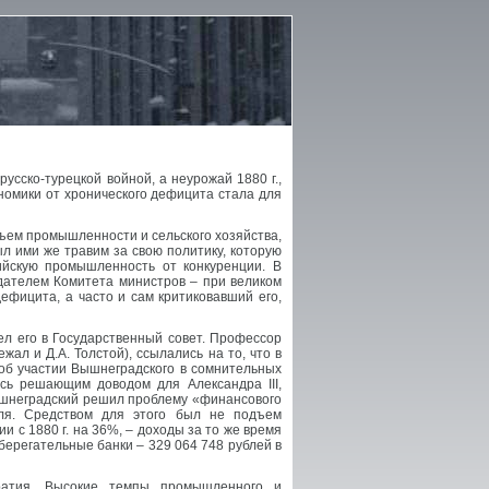
сско-турецкой войной, а неурожай 1880 г.,
номики от хронического дефицита стала для
дъем промышленности и сельского хозяйства,
ыл ими же травим за свою политику, которую
ийскую промышленность от конкуренции. В
едателем Комитета министров – при великом
ефицита, а часто и сам критиковавший его,
ел его в Государственный совет. Профессор
ал и Д.А. Толстой), ссылались на то, что в
об участии Вышнеградского в сомнительных
сь решающим доводом для Александра III,
Вышнеградский решил проблему «финансового
ля. Средством для этого был не подъем
и с 1880 г. на 36%, – доходы за то же время
берегательные банки – 329 064 748 рублей в
ратия. Высокие темпы промышленного и