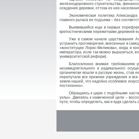
железнодорожного строительства, финансо
оскудения деревни, оттока из нее населения
Экономическая политика Александра 
главного рычага ее подъема – без соответс
Выявившийся еще в первые порефор
крепостническими пережитками деревней е
Уже в самом начале царствования Ал
устранить противоречия, внесенные в само
«конституции Лорис-Меликова», когда и ко
императора, если так можно выразиться, е
университетской реформ).
Благосклонно внимая требованиям р
незамедлительного и радикального осущ
органически вошли в русскую жизнь, став 
перепутали все прежние учреждения и все 
земли нашей, что надобно особливое искусст
постепенно».
Обращаясь к царю с подобными наста
узлы». Двигаясь к намеченной цели – вос
пути, чтобы определить, как и куда сделать