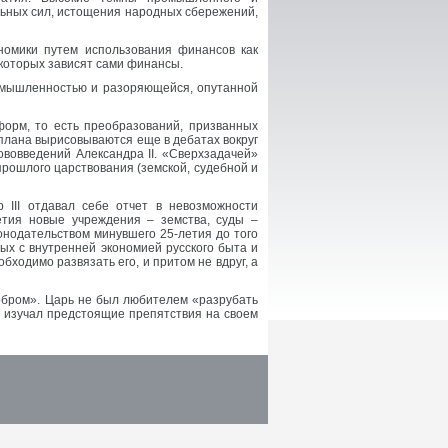
ьных сил, истощения народных сбережений,
ономики путем использования финансов как
 которых зависят сами финансы.
мышленностью и разоряющейся, опутанной
форм, то есть преобразований, призванных
 плана вырисовываются еще в дебатах вокруг
ововведений Александра II. «Сверхзадачей»
прошлого царствования (земской, судебной и
 III отдавал себе отчет в невозможности
етия новые учреждения – земства, суды –
онодательством минувшего 25-летия до того
ых с внутренней экономией русского быта и
бходимо развязать его, и притом не вдруг, а
обром». Царь не был любителем «разрубать
н изучал предстоящие препятствия на своем