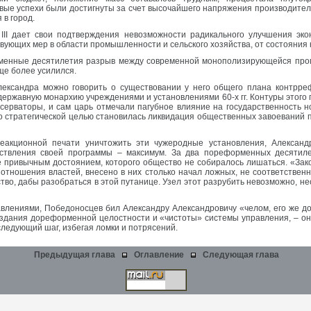
вые успехи были достигнуты за счет высочайшего напряжения производител
 в город.
III дает свои подтверждения невозможности радикального улучшения эк
твующих мер в области промышленности и сельского хозяйства, от состояния
менные десятилетия разрыв между современной монополизирующейся про
ще более усилился.
ександра можно говорить о существовании у него общего плана контрре
державную монархию учреждениями и установлениями 60-х гг. Контуры этого
нсерваторы, и сам царь отмечали пагубное влияние на государственность н
го стратегической целью становилась ликвидация общественных завоеваний 
еакционной печати уничтожить эти чужеродные установления, Александр
ествления своей программы – максимум. За два пореформенных десятил
ее привычным достоянием, которого общество не собиралось лишаться. «Зак
отношения властей, внесено в них столько начал ложных, не соответственн
во, дабы разобраться в этой путанице. Узел этот разрубить невозможно, нео
влениями, Победоносцев бил Александру Александровичу «челом, его же д
создания дореформенной целостности и «чистоты» системы управления, – о
 следующий шаг, избегая ломки и потрясений.
Предыдущая глава
Оглавление
Следующая глава