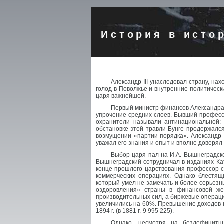
История в исто
Александр III унаследовал страну, н
голод в Поволжье и внутренние политическ
царя важнейшей.
Первый министр финансов Александра I
упрочение средних слоев. Бывший профессо
охранители называли антинациональной:
обстановке этой травли Бунге продержался
возмущении «партии порядка». Александр I
уважал его знания и опыт и вполне доверял 
Выбор царя пал на И.А. Вышнеградско
Вышнеградский сотрудничал в изданиях Кат
конце прошлого царствования профессор с
коммерческих операциях. Однако блестящ
который умел не замечать и более серьез
оздоровления» страны в финансовой ж
производительных сил, а биржевые операции.
увеличились на 60%. Превышение доходов на
1894 г. (в 1881 г.-9 995 225).
Однако, несмотря на бездефицитн