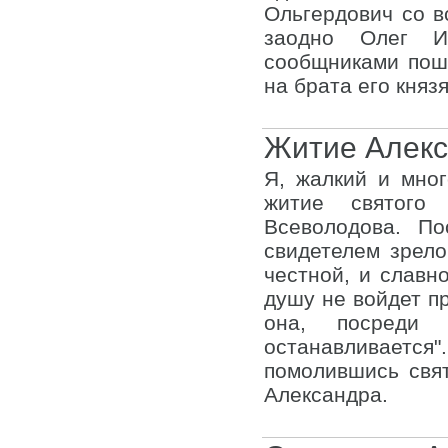
Ольгердович со в
заодно Олег И
сообщниками пош
на брата его кня
Житие Алекс
Я, жалкий и мно
житие святого 
Всеволодова. П
свидетелем зрело
честной, и славн
душу не войдет п
она, посреди 
останавливаетс
помолившись свят
Александра.