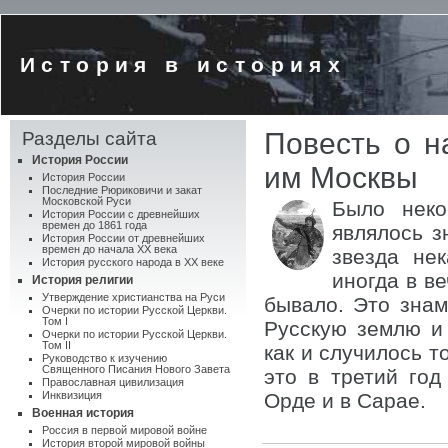
История в историях
Повесть о н
Разделы сайта
История России
им Москвы
История России
Последние Рюриковичи и закат
Московской Руси
Было неко
История России с древнейших
времен до 1861 года
являлось з
История России от древнейших
времен до начала XX века
звезда нек
История русского народа в XX веке
иногда в ве
История религии
Утверждение христианства на Руси
бывало. Это зна
Очерки по истории Русской Церкви.
Том I
Русскую землю и 
Очерки по истории Русской Церкви.
Том II
как и случилось 
Руководство к изучению
Священного Писания Нового Завета
это в третий год
Православная цивилизация
Инквизиция
Орде и в Сарае.
Военная история
Россия в первой мировой войне
История второй мировой войны