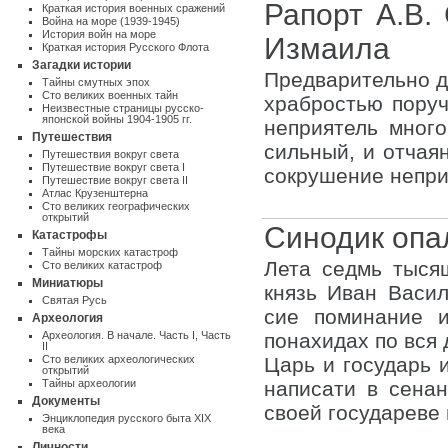
Рапорт А.В.
Краткая история военных сражений
Война на море (1939-1945)
История войн на море
Измаила
Краткая история Русского Флота
Загадки истории
Предварительно д
Тайны смутных эпох
Сто великих военных тайн
храбростью поруч
Неизвестные страницы русско-
японской войны 1904-1905 гг.
неприятель много
Путешествия
сильный, и отчая
Путешествия вокруг света
Путешествие вокруг света I
сокрушение неприя
Путешествие вокруг света II
Атлас Крузенштерна
Cто великих географических
открытий
Синодик опа
Катастрофы
Тайны морских катастроф
Лета седмь тысящ
Сто великих катастроф
Миниатюры
князь Иван Васи
Святая Русь
сие поминание и
Археология
Археология. В начале. Часть I
,
Часть
понахидах по вся 
II
Сто великих археологических
Царь и государь 
открытий
Тайны археологии
написати в сена
Документы
своей государеве 
Энциклопедия русского быта XIX
века
Личности