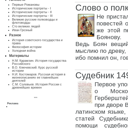
Первые Романовы
Слово о пол
Исторические портреты - I
Исторические портреты - II
Не приста
Исторические портреты - III
Великие русские полководцы и
повестей 
флотоводцы
Сто великих людей
же этой п
Иван Грозный
Разное
Боянову.
Истоpия советского государства и
Ведь Боян вещий
пpава
Философия истории
мыслию по древу,
Холодная война
Материалы
ибо помнил он, го
Н.М. Карамзин. История государства
Российского
В.О. Ключевский. Курс русской
истории
Судебник 14
Н.И. Костомаров. Русская история в
жизнеописаниях ее главнейших
деятелей
Первое упо
С.М. Соловьев. История России с
древнейших времен
о Москов
Герберште
***
при дворе В
Реклама
латинском языке,
статей Судебни
помощи судебно