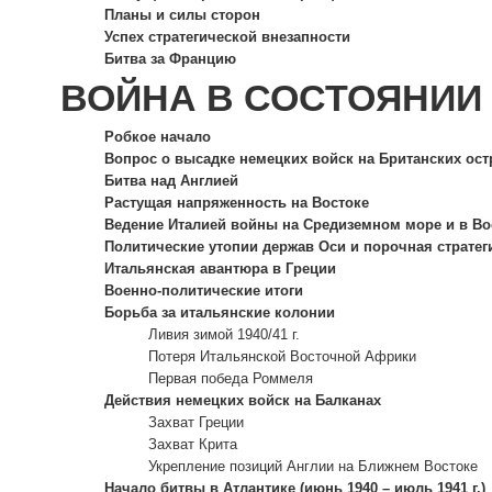
Планы и силы сторон
Успех стратегической внезапности
Битва за Францию
ВОЙНА В СОСТОЯНИИ
Робкое начало
Вопрос о высадке немецких войск на Британских ост
Битва над Англией
Растущая напряженность на Востоке
Ведение Италией войны на Средиземном море и в В
Политические утопии держав Оси и порочная стратег
Итальянская авантюра в Греции
Военно-политические итоги
Борьба за итальянские колонии
Ливия зимой 1940/41 г.
Потеря Итальянской Восточной Африки
Первая победа Роммеля
Действия немецких войск на Балканах
Захват Греции
Захват Крита
Укрепление позиций Англии на Ближнем Востоке
Начало битвы в Атлантике (июнь 1940 – июль 1941 г.)