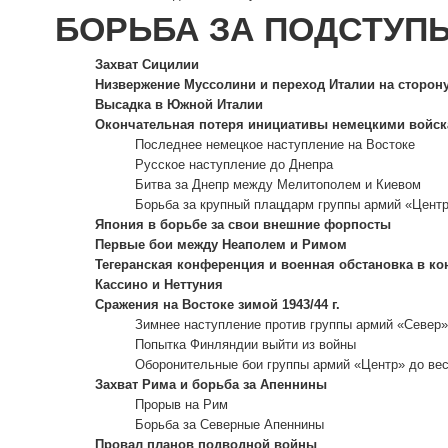
БОРЬБА ЗА ПОДСТУПЫ
Захват Сицилии
Низвержение Муссолини и переход Италии на сторон
Высадка в Южной Италии
Окончательная потеря инициативы немецкими войск
Последнее немецкое наступление на Востоке
Русское наступление до Днепра
Битва за Днепр между Мелитополем и Киевом
Борьба за крупный плацдарм группы армий «Центр
Япония в борьбе за свои внешние форпосты
Первые бои между Неаполем и Римом
Тегеранская конференция и военная обстановка в кон
Кассино и Неттуния
Сражения на Востоке зимой 1943/44 г.
Зимнее наступление против группы армий «Север»
Попытка Финляндии выйти из войны
Оборонительные бои группы армий «Центр» до вес
Захват Рима и борьба за Апеннины
Прорыв на Рим
Борьба за Северные Апеннины
Провал планов подводной войны