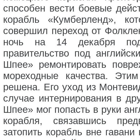
способен вести боевые дейс
корабль «Кумберленд», ко
совершил переход от Фолкле
ночь на 14 декабря под
правительство под английс
Шпее» ремонтировать повре
мореходные качества. Этим
решена. Его уход из Монтев
случае интернирования в др
Шпее» мог попасть в руки ан
корабля, связавшись пре
затопить корабль вне гавани