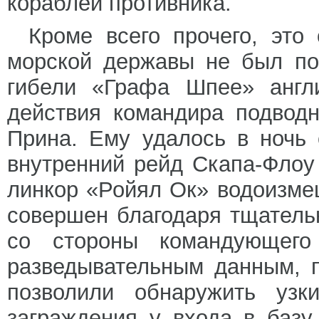
кораблей противника.
Кроме всего прочего, это
морской державы не был по
гибели «Графа Шпее» англ
действия командира подводн
Прина. Ему удалось в ночь 
внутренний рейд Скапа-Флоу
линкор «Ройял Ок» водоизм
совершен благодаря тщатель
со стороны командующег
разведывательным данным, 
позволили обнаружить узк
заграждения у входа в базу