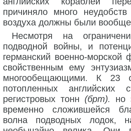
английских кораблей пер
причиняло много неудобств
воздуха должны были вообще 
Несмотря на ограничен
подводной войны, и потенц
германский военно-морской 
свойственным ему энтузиаз
многообещающими. К 23 с
потопленных английских 
регистровых тонн
(брт).
но 
временно сложившейся бла
волна подводных лодок, н
необычайно велика. Они в