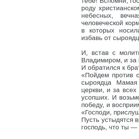
тебе! Вспомни, го
роду христианско
небесных, вечн
человеческой корм
в которых носил
избавь от сыроядц
И, встав с моли
Владимиром, и за 
И обратился к бра
«Пойдем против о
сыроядца Мамая 
церкви, и за всех
усопших. И возьм
победу, и восприи
«Господи, прислуш
Пусть устыдятся в
господь, что ты —