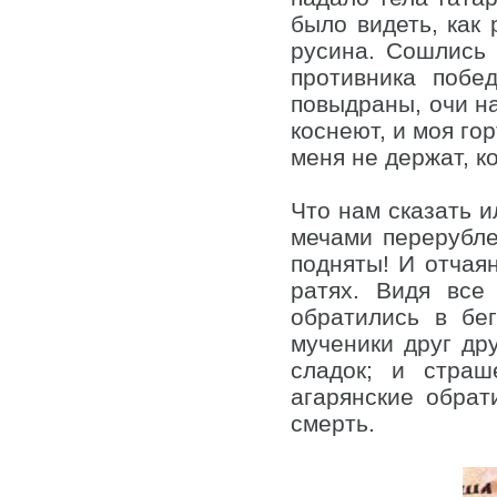
было видеть, как 
русина. Сошлись 
противника побе
повыдраны, очи на
коснеют, и моя го
меня не держат, к
Что нам сказать и
мечами перерубле
подняты! И отчая
ратях. Видя все
обратились в бе
мученики друг дру
сладок; и стра
агарянские обрат
смерть.