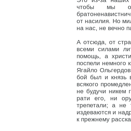
чтобы мы от
братоненавистниче
от насилия. Но ми
на нас, не вечно п
А отсюда, от стра
всеми силами ли
помощь, а христ
поспели немного к
Ягайло Ольгердови
бой был и князь 
всякого промедле
не будучи никем г
рати его, ни ор
трепетали; а не
издеваются и надр
к прежнему расска