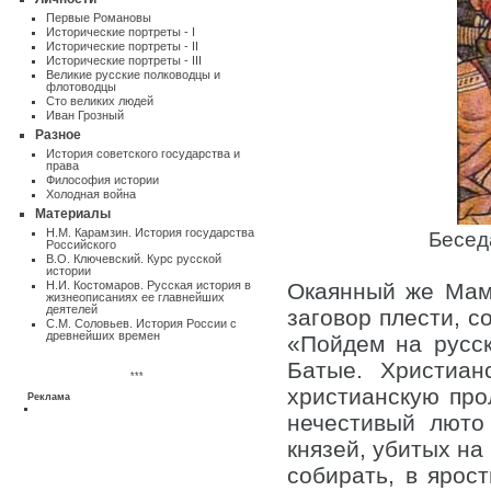
Первые Романовы
Исторические портреты - I
Исторические портреты - II
Исторические портреты - III
Великие русские полководцы и
флотоводцы
Сто великих людей
Иван Грозный
Разное
Истоpия советского государства и
пpава
Философия истории
Холодная война
Материалы
Н.М. Карамзин. История государства
Бесед
Российского
В.О. Ключевский. Курс русской
истории
Н.И. Костомаров. Русская история в
Окаянный же Мама
жизнеописаниях ее главнейших
деятелей
заговор плести, с
С.М. Соловьев. История России с
древнейших времен
«Пойдем на русск
Батые. Христиан
***
христианскую про
Реклама
нечестивый люто
князей, убитых на
собирать, в ярос