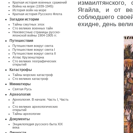
измаилтянского,
Краткая история военных сражений
Война на море (1939-1945)
Ягайла, и от ве
История войн на море
Краткая история Русского Флота
соблюдшего своей
Загадки истории
ехидне, день вели
Тайны смутных эпох
Сто великих военных тайн
Неизвестные страницы русско-
японской войны 1904-1905 гг.
Путешествия
Путешествия вокруг света
Путешествие вокруг света I
Путешествие вокруг света II
Атлас Крузенштерна
Cто великих географических
открытий
Катастрофы
Тайны морских катастроф
Сто великих катастроф
Миниатюры
Святая Русь
Археология
Археология. В начале. Часть I
,
Часть
II
Сто великих археологических
открытий
Тайны археологии
Документы
Энциклопедия русского быта XIX
века
Личности