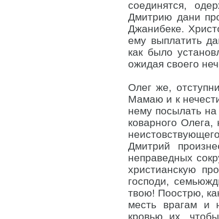
соединятся, оде
Дмитрию дани про
Джанибеке. Христ
ему выплатить да
как было установ
ожидая своего неч
Олег же, отступн
Мамаю и к нечести
нему посылать на 
коварного Олега, 
неистовствующего
Дмитрий произне
неправедных сокр
христианскую про
господи, семьюжд
твою! Поострю, ка
месть врагам и 
кровью их, чтоб