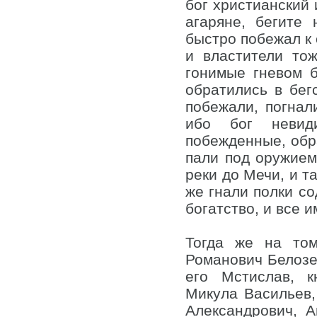
бог христианский 
агаряне, бегите
быстро побежал к 
и властители то
гонимые гневом 
обратились в бег
побежали, погнал
ибо бог невид
побежденные, обра
пали под оружием 
реки до Мечи, и т
же гнали полки со
богатство, и все 
Тогда же на то
Романович Белозер
его Мстислав, 
Микула Васильев,
Александрович, 