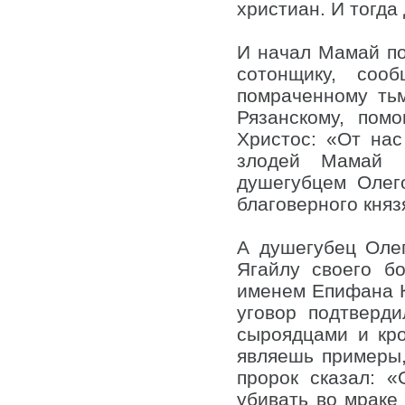
христиан. И тогда
И начал Мамай пос
сотонщику, соо
помраченному ть
Рязанскому, пом
Христос: «От на
злодей Мамай 
душегубцем Олег
благоверного княз
А душегубец Олег
Ягайлу своего б
именем Епифана Ко
уговор подтверд
сыроядцами и кро
являешь примеры,
пророк сказал: 
убивать во мраке 