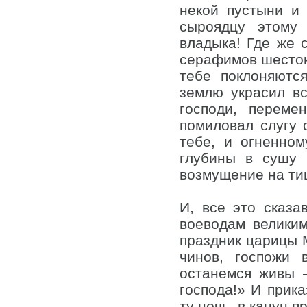
некой пустыни и 
сыроядцу этому
владыка! Где же с
серафимов шесток
тебе поклоняютс
землю украсил вс
господи, переме
помиловал слугу 
тебе, и огненно
глубины в сушу 
возмущение на ти
И, все это сказа
воеводам велики
праздник царицы 
чинов, госпожи 
останемся живы 
господа!» И прик
ту ночь, в канун 