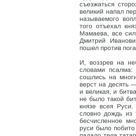
съезжаться сторо
великий напал пер
называемого воп
того отъехал кня
Мамаева, все сил
Дмитрий Иванови
пошел против пог
И, воззрев на н
словами псалма:
сошлись на мног
верст на десять 
и великая, и битв
не было такой бит
князе всея Руси.
словно дождь из 
бесчисленное мн
руси было побито 
падало тела татар