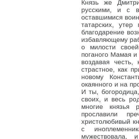
Князь же Дмитр
русскими, и с 
оставшимися воина
татарских, утер
благодарение воз
избавляющему раба
о милости своей
поганого Мамая и 
воздавая честь,
страстное, как п
новому Констант
окаянного и на пр
И ты, богородица
своих, и весь ро
многие князья 
прославили пр
христолюбивый кн
с иноплеменни
мужествовала, 