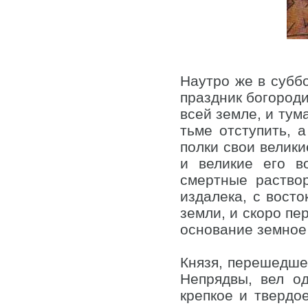
Наутро же в суббо
праздник богороди
всей земле, и тум
тьме отступить, 
полки свои велики
и великие его в
смертные раство
издалека, с восто
земли, и скоро пе
основание земное 
Князя, перешедшег
Непрядвы, вел од
крепкое и твердо