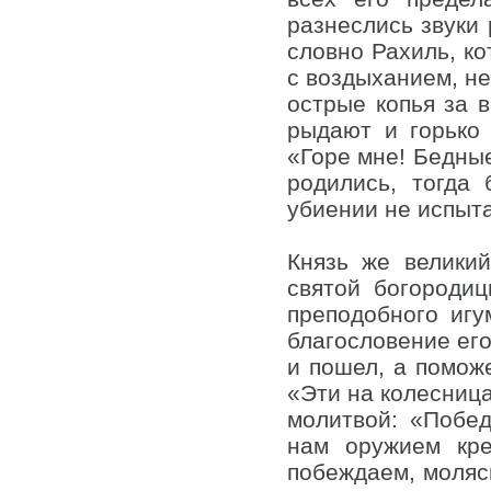
разнеслись звуки
словно Рахиль, ко
с воздыханием, не
острые копья за в
рыдают и горько 
«Горе мне! Бедные
родились, тогда
убиении не испыта
Князь же велики
святой богороди
преподобного игу
благословение его
и пошел, а поможе
«Эти на колесница
молитвой: «Побед
нам оружием кре
побеждаем, молясь