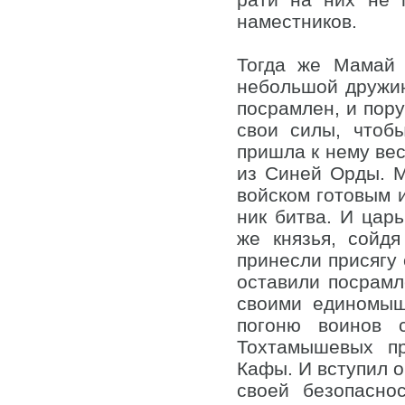
наместников.
Тогда же Мамай
небольшой дружино
посрамлен, и пору
свои силы, чтоб
пришла к нему вес
из Синей Орды. М
войском готовым и
ник битва. И цар
же князья, сойд
принесли присягу 
оставили посрамл
своими единомыш
погоню воинов 
Тохтамышевых пр
Кафы. И вступил о
своей безопасно