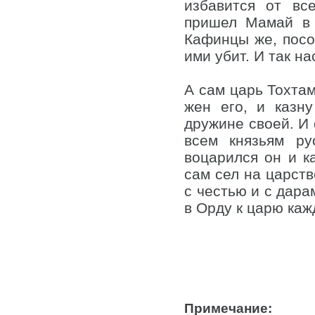
избавится от вс
пришел Мамай в 
Кафинцы же, посо
ими убит. И так н
А сам царь Тохта
жен его, и казн
дружине своей. И 
всем князьям ру
воцарился он и к
сам сел на царств
с честью и с дара
в Орду к царю ка
Примечание: