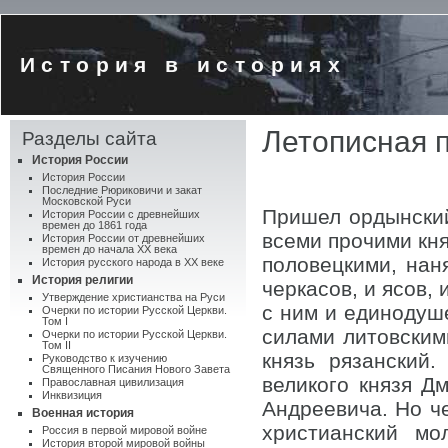
История в историях
Летописная п
Разделы сайта
История России
История России
Последние Рюриковичи и закат
Московской Руси
Пришел ордынски
История России с древнейших
времен до 1861 года
всеми прочими кня
История России от древнейших
времен до начала XX века
половецкими, нан
История русского народа в XX веке
История религии
черкасов, и ясов,
Утверждение христианства на Руси
с ним и единодуше
Очерки по истории Русской Церкви.
Том I
силами литовским
Очерки по истории Русской Церкви.
Том II
князь рязанский
Руководство к изучению
Священного Писания Нового Завета
великого князя Д
Православная цивилизация
Инквизиция
Андреевича. Но ч
Военная история
христианский мо
Россия в первой мировой войне
История второй мировой войны