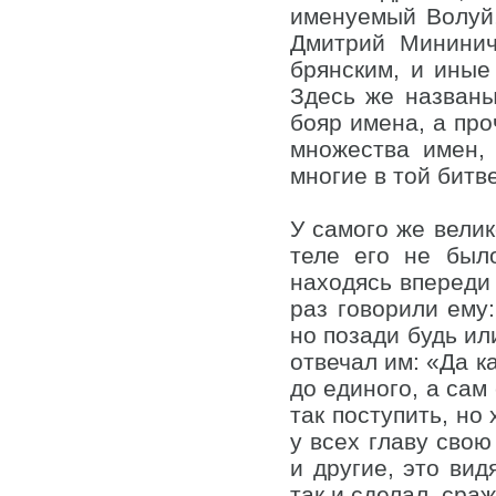
именуемый Волуй
Дмитрий Мининич
брянским, и иные
Здесь же названы
бояр имена, а про
множества имен,
многие в той битв
У самого же велик
теле его не был
находясь впереди 
раз говорили ему:
но позади будь ил
отвечал им: «Да к
до единого, а сам
так поступить, но
у всех главу свою
и другие, это вид
так и сделал, сра