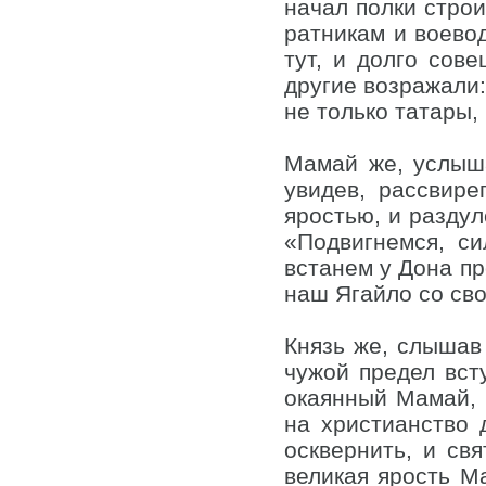
начал полки строи
ратникам и воевод
тут, и долго сове
другие возражали:
не только татары,
Мамай же, услыша
увидев, рассвире
яростью, и раздул
«Подвигнемся, си
встанем у Дона пр
наш Ягайло со св
Князь же, слышав 
чужой предел всту
окаянный Мамай, 
на христианство 
осквернить, и св
великая ярость М