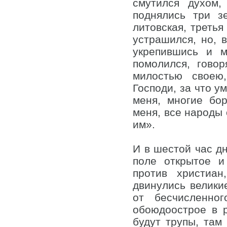
смутился духом,
поднялись три з
литовская, третья
устрашился, но, 
укрепившись и м
помолился, гово
милостью своею
Господи, за что 
меня, многие бо
меня, все народы 
им».
И в шестой час д
поле открытое и
против христиан
двинулись велики
от бесчисленно
обоюдоострое в р
будут трупы, там