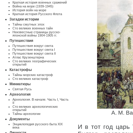
Краткая история военных сражений
Война на море (1939-1945)
История войн на море
Краткая история Русского Флота
Загадки истории
Тайны смутных эпох
Сто великих военных тайн
Неизвестные страницы русско-
японской войны 1904-1905 гг.
Путешествия
Путешествия вокруг света
Путешествие вокруг света I
Путешествие вокруг света II
Атлас Крузенштерна
Cто великих географических
открытий
Катастрофы
Тайны морских катастроф
Сто великих катастроф
Миниатюры
Святая Русь
Археология
Археология. В начале. Часть I
,
Часть
II
Сто великих археологических
открытий
A. M. В
Тайны археологии
Документы
Энциклопедия русского быта XIX
И в тот год царь
века
Личности