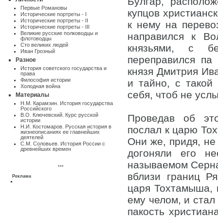
Булгар, располо
Первые Романовы
купцов христианск
Исторические портреты - I
Исторические портреты - II
к нему на перево
Исторические портреты - III
Великие русские полководцы и
направился к Во
флотоводцы
Сто великих людей
князьями, с б
Иван Грозный
переправился па
Разное
Истоpия советского государства и
князя Дмитрия Ива
пpава
Философия истории
и тайно, с такой
Холодная война
себя, чтоб не усл
Материалы
Н.М. Карамзин. История государства
Российского
В.О. Ключевский. Курс русской
Проведав об это
истории
Н.И. Костомаров. Русская история в
послал к царю То
жизнеописаниях ее главнейших
деятелей
Они же, придя, не
С.М. Соловьев. История России с
древнейших времен
догоняли его н
называемом Сернач
***
вблизи границ Ря
Реклама
царя Тохтамыша, 
ему челом, и стал
пакость христиан