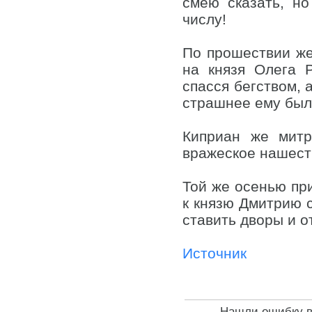
смею сказать, н
числу!
По прошествии же
на князя Олега 
спасся бегством, 
страшнее ему было
Киприан же митр
вражеское нашеств
Той же осенью пр
к князю Дмитрию 
ставить дворы и о
Источник
Нашли ошибку в 