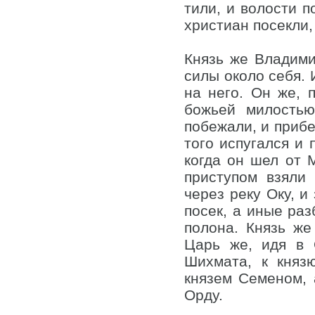
тили, и волости п
христиан посекли,
Князь же Владими
силы около себя. 
на него. Он же, 
божьей милость
побежали, и прибе
того испугался и 
когда он шел от 
приступом взяли
через реку Оку, и
посек, а иные ра
полона. Князь же
Царь же, идя в 
Шихмата, к княз
князем Семеном, а
Орду.