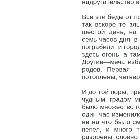
надругательство в
Все эти беды от п
так вскоре те зл
шестой день, на
семь часов дня, в
пограбили, и горо
здесь огонь, а та
Другие—меча избе
родов. Первая —
потоплены, четве
И до той поры, пр
чудным, градом м
было множество го
один час изменилс
не на что было см
пепел, и много 
разорены, словно