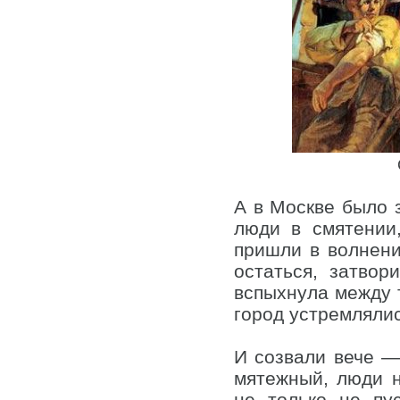
А в Москве было 
люди в смятении
пришли в волнени
остаться, затво
вспыхнула между т
город устремлялис
И созвали вече —
мятежный, люди н
не только не пу