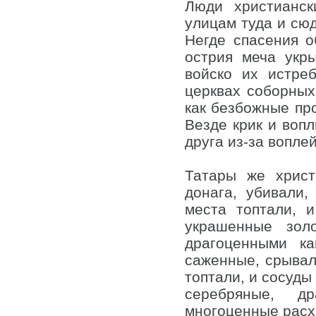
Люди христианск
улицам туда и сюда
Негде спасения о
острия меча укр
войско их истре
церквах соборных
как безбожные пр
Везде крик и воп
друга из-за вопле
Татары же христ
донага, убивали
места топтали, 
украшенные зол
драгоценными к
саженные, срывали
топтали, и сосуды
серебряные, д
многоценные расх