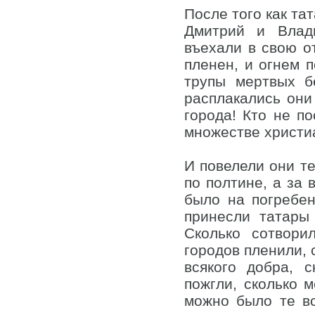
После того как та
Дмитрий и Влад
въехали в свою от
пленен, и огнем 
трупы мертвых б
расплакались они
города! Кто не по
множестве христиа
И повелели они те
по полтине, а за 
было на погребен
принесли татары
Сколько сотвори
городов пленили, с
всякого добра, 
пожгли, сколько 
можно было те вс