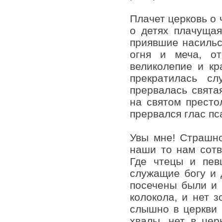
Плачет церковь о 
о детях плачущая
приявшие насильс
огня и меча, от
великолепие и кр
прекратилась сл
прервалась свята
на святом престо
прервался глас пс
Увы мне! Страшно
наши то нам сотв
Где чтецы и пев
служащие богу и 
посечены были и 
колокола, и нет 
слышно в церкви 
хвалы, нет в цер