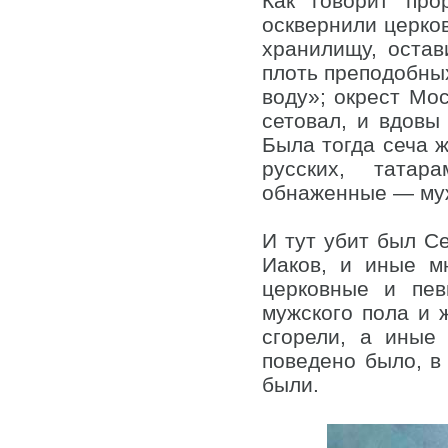
Как говорит про
осквернили церко
хранилищу, оста
плоть преподобных
воду»; окрест Мос
сетовал, и вдовы
Была тогда сеча ж
русских, татар
обнаженные — му
И тут убит был С
Иаков, и иные м
церковные и пев
мужского пола и 
сгорели, а иные
поведено было, в
были.