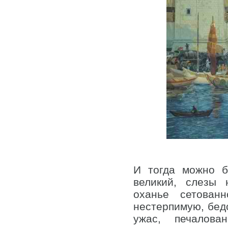
И тогда можно б
великий, слезы 
оханье сетован
нестерпимую, бедс
ужас, печалован