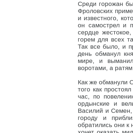
Среди горожан был
Фроловских приме
и известного, кот
он самострел и п
сердце жестокое
горем для всех т
Так все было, и п
день обманул кн
мире, и выманил
воротами, а ратям
Как же обманули О
того как простоял
час, по повелени
ордынские и вел
Василий и Семен, 
городу и прибли
обратились они к 
хочет оказать ми