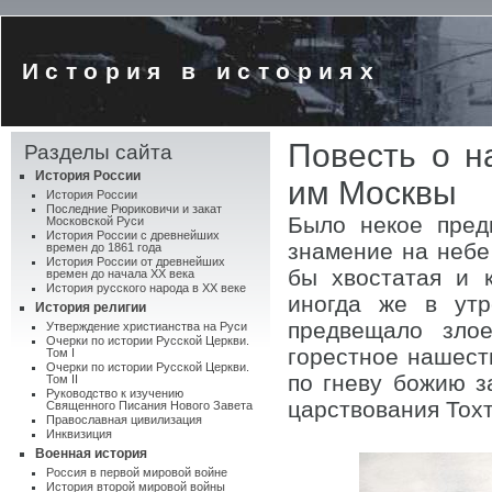
История в историях
Повесть о н
Разделы сайта
История России
им Москвы
История России
Последние Рюриковичи и закат
Было некое пред
Московской Руси
История России с древнейших
знамение на небе 
времен до 1861 года
История России от древнейших
бы хвостатая и 
времен до начала XX века
История русского народа в XX веке
иногда же в утр
История религии
предвещало зло
Утверждение христианства на Руси
Очерки по истории Русской Церкви.
горестное нашеств
Том I
Очерки по истории Русской Церкви.
по гневу божию з
Том II
Руководство к изучению
царствования Тохт
Священного Писания Нового Завета
Православная цивилизация
Инквизиция
Военная история
Россия в первой мировой войне
История второй мировой войны