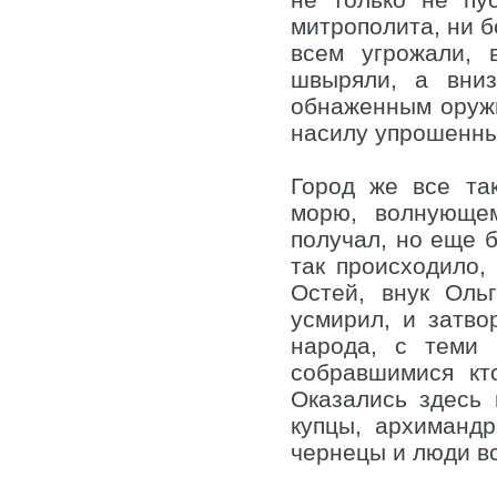
митрополита, ни б
всем угрожали, 
швыряли, а вни
обнаженным оружи
насилу упрошенные
Город же все та
морю, волнующе
получал, но еще б
так происходило,
Остей, внук Оль
усмирил, и затв
народа, с теми 
собравшимися кт
Оказались здесь 
купцы, архимандр
чернецы и люди в