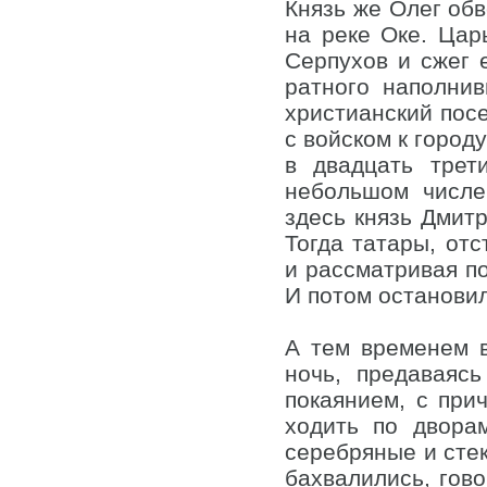
Князь же Олег обв
на реке Оке. Цар
Серпухов и сжег 
ратного наполнив
христианский посе
с войском к город
в двадцать трет
небольшом числе,
здесь князь Дмитр
Тогда татары, отс
и рассматривая по
И потом остановил
А тем временем 
ночь, предаваяс
покаянием, с при
ходить по двора
серебряные и стек
бахвалились, гово