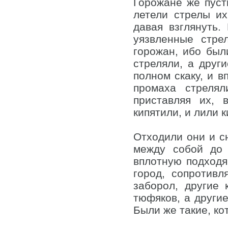
Горожане же пусти
летели стрелы их
давая взглянуть.
уязвленные стре
горожан, ибо был
стреляли, а друг
полном скаку, и в
промаха стрелял
приставляя их, 
кипятили, и лили к
Отходили они и сн
между собой до 
вплотную подходя
город, сопротивл
заборол, другие
тюфяков, а другие
Были же такие, ко