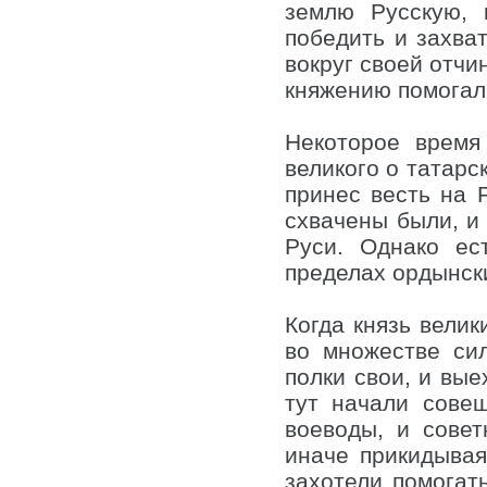
землю Русскую, 
победить и захва
вокруг своей отчи
княжению помогал
Некоторое время
великого о татарс
принес весть на Р
схвачены были, и
Руси. Однако ес
пределах ордынски
Когда князь велик
во множестве сил
полки свои, и вые
тут начали совещ
воеводы, и совет
иначе прикидывая
захотели помогать