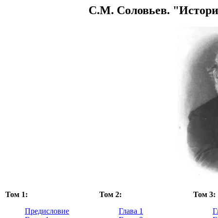
С.М. Соловьев. "Истори
Том 1:
Том 2:
Том 3:
Предисловие
Глава 1
Г