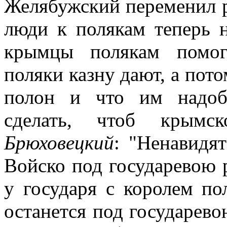
Желябужский переменил р
люди к полякам теперь 
крымцы полякам помо
поляки казну дают, а пот
полон и что им надо
сделать, чтоб крымск
Брюховецкий
: "Ненавидя
Войско под государевою р
у государя с королем по
останется под государев