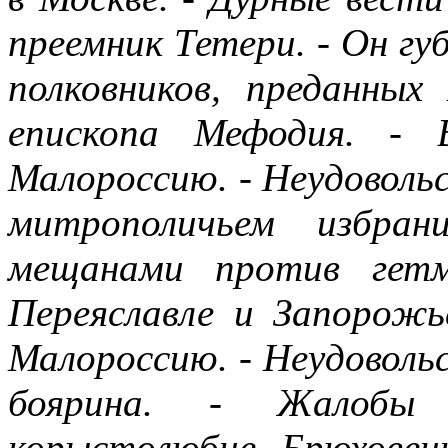
преемник Тетери. - Он г
полковников, преданных
епископа Мефодия. - 
Малороссию. - Неудовольс
митрополичьем избран
мещанами против гетм
Переяславле и Запорожь
Малороссию. - Неудоволь
боярина. - Жалобы
корыстолюбие Брюховец