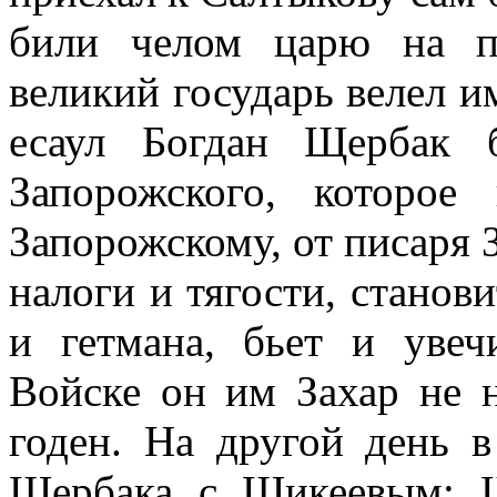
били челом царю на п
великий государь велел и
есаул Богдан Щербак 
Запорожского, которо
Запорожскому, от писаря 
налоги и тягости, станов
и гетмана, бьет и уве
Войске он им Захар не 
годен. На другой день в
Щербака с Шикеевым: Щ