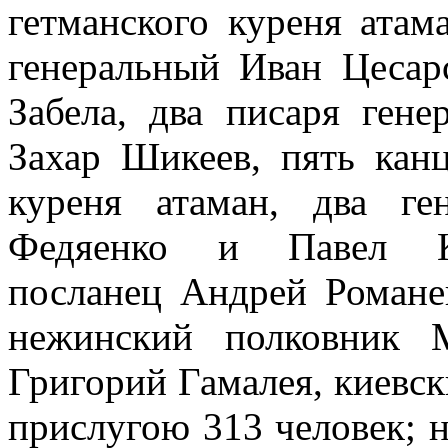
гетманского куреня ата
генеральный Иван Цесар
Забела, два писаря ген
Захар Шикеев, пять канц
куреня атаман, два ге
Федяенко и Павел Кон
посланец Андрей Романе
нежинский полковник М
Григорий Гамалея, киевск
прислугою 313 человек; 