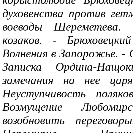
духовенства против гетм
воеводы Шереметева. 
козаков. - Брюховецк
Волнения в Запорожье. -
Записка Ордина-Нащо
замечания на нее цар
Неуступчивость поляко
Возмущение Любомирс
возобновить переговор