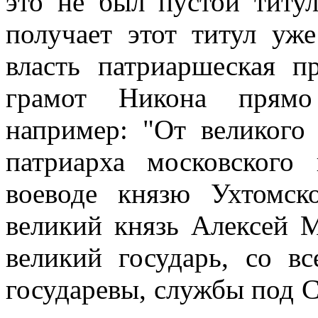
это не был пустой титу
получает этот титул уже
власть патриаршеская п
грамот Никона прямо 
например: "От великого 
патриарха московского
воеводе князю Ухтомск
великий князь Алексей 
великий государь, со в
государевы, службы под С