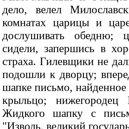
дело, велел Милославс
комнатах царицы и царе
дослушивать обедню; 
сидели, запершись в хо
страха. Гилевщики не да
подошли к дворцу; впер
шапке письмо, найденное 
крыльцо; нижегородец
Жидкого шапку с пись
"Изволь, великий государ