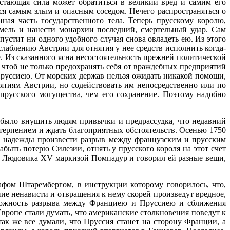
астающая сила может обратиться в великий вред и самим его
ся самым злым и опасным соседом. Нечего распространяться о
ная часть государственного тела. Теперь прусскому королю,
мель и нанести монархии последний, смертельный удар. Сам
пустит ни одного удобного случая снова овладеть ею. Из этого
слаблению Австрии для отнятия у нее средств исполнить когда-
. Из сказанного ясна несостоятельность прежней политической
 чтоб не только предохранять себя от враждебных предприятий
с Пруссиею. От морских держав нельзя ожидать никакой помощи,
иятиям Австрии, но содействовать им непосредственно или по
прусского могущества, чем его сохранение. Поэтому надобно
 было внушить людям привычки и предрассудка, что недавний
терпением и ждать благоприятных обстоятельств. Осенью 1750
о надежды произвести разрыв между французским и прусским
абыть потерю Силезии, отнять у прусского короля на этот счет
ою Людовика XV маркизой Помпадур и говорил ей разные вещи,
фом Штарембергом, в инструкции которому говорилось, что,
е ненависти и отвращения к нему скорей произведут вредное,
зможность разрыва между Франциею и Пруссиею и сближения
ропе стали думать, что американские столкновения поведут к
ак же все думали, что Пруссия станет на сторону Франции, а