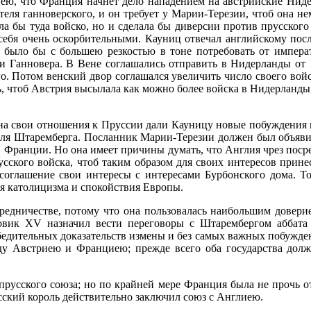
иею, что Франция начнет дело нападением на австрийские Нидер
детеля ганноверского, и он требует у Марии-Терезии, чтоб она н
ла бы туда войско, но и сделала бы диверсии против прусског
 себя очень оскорбительными. Кауниц отвечал английскому посл
я было бы с большею резкостью в тоне потребовать от импера
 Ганновера. В Вене соглашались отправить в Нидерланды от 1
о. Потом венский двор соглашался увеличить число своего войс
, чтоб Австрия высылала как можно более войска в Нидерланды, 
на свои отношения к Пруссии дали Кауницу новые побуждения 
и для Штаремберга. Посланник Марии-Терезии должен был объяв
 Франции. Но она имеет причины думать, что Англия чрез посре
сского войска, чтоб таким образом для своих интересов прине
соглашение свои интересы с интересами Бурбонского дома. То
ия католицизма и спокойствия Европы.
едничестве, потому что она пользовалась наибольшим доверием
овик XV назначил вести переговоры с Штарембергом аббата
бедительных доказательств измены и без самых важных побужден
ду Австриею и Франциею; прежде всего оба государства должн
т прусского союза; но по крайней мере Франция была не прочь 
усский король действительно заключил союз с Англиею.