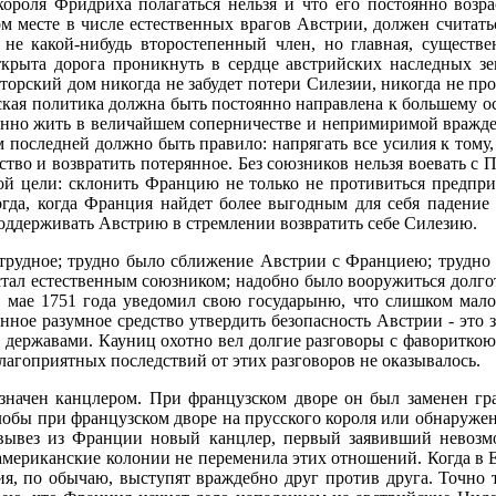
ороля Фридриха полагаться нельзя и что его постоянно возр
м месте в числе естественных врагов Австрии, должен считать
е какой-нибудь второстепенный член, но главная, существен
крыта дорога проникнуть в сердце австрийских наследных зе
орский дом никогда не забудет потери Силезии, никогда не про
сская политика должна быть постоянно направлена к большему о
тоянно жить в величайшем соперничестве и непримиримой вражде
последней должно быть правило: напрягать все усилия к тому,
одство и возвратить потерянное. Без союзников нельзя воевать 
икой цели: склонить Францию не только не противиться предпр
огда, когда Франция найдет более выгодным для себя падение 
поддерживать Австрию в стремлении возвратить себе Силезию.
 трудное; трудно было сближение Австрии с Франциею; трудно
 стал естественным союзником; надобно было вооружиться долго
в мае 1751 года уведомил свою государыню, что слишком мал
нное разумное средство утвердить безопасность Австрии - это з
ми державами. Кауниц охотно вел долгие разговоры с фаворитк
благоприятных последствий от этих разговоров не оказывалось.
значен канцлером. При французском дворе он был заменен гра
обы при французском дворе на прусского короля или обнаружени
ие вывез из Франции новый канцлер, первый заявивший нево
ериканские колонии не переменила этих отношений. Когда в Ев
ия, по обычаю, выступят враждебно друг против друга. Точно т