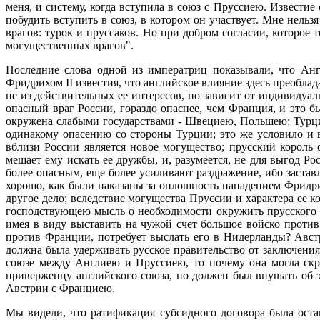
меня, и систему, когда вступила в союз с Пруссиею. Извести
побудить вступить в союз, в котором он участвует. Мне нель
врагов: турок и пруссаков. Но при добром согласии, которое
могущественных врагов".
Последние слова одной из императриц показывали, что Анг
Фридрихом II известия, что английское влияние здесь преобла
не из действительных ее интересов, но зависит от индивидуа
опасный враг России, гораздо опаснее, чем Франция, и это
окружена слабыми государствами - Швециею, Польшею; Турция
одинакому опасению со стороны Турции; это же условило и 
вблизи России является новое могущество; прусский король
мешает ему искать ее дружбы, и, разумеется, не для выгод 
более опасным, еще более усиливают раздражение, ибо заста
хорошо, как были наказаны за оплошность нападением Фридри
другое дело; вследствие могущества Пруссии и характера ее к
господствующею мысль о необходимости окружить прусского 
имея в виду выставить на чужой счет большое войско против 
против Франции, потребует выслать его в Нидерланды? Австр
должна была удерживать русское правительство от заключени
союзе между Англиею и Пруссиею, то почему она могла скры
приверженцу английского союза, но должен был внушать об 
Австрии с Франциею.
Мы видели, что ратификация субсидного договора была оста