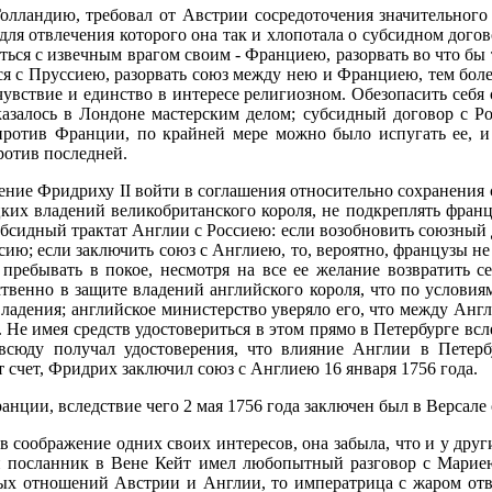
Голландию, требовал от Австрии сосредоточения значительного 
 для отвлечения которого она так и хлопотала о субсидном дого
ться с извечным врагом своим - Франциею, разорвать во что бы 
я с Пруссиею, разорвать союз между нею и Франциею, тем более
чувствие и единство в интересе религиозном. Обезопасить себ
азалось в Лондоне мастерским делом; субсидный договор с Р
 против Франции, по крайней мере можно было испугать ее, 
ротив последней.
ение Фридриху II войти в соглашения относительно сохранения 
их владений великобританского короля, не подкреплять француз
убсидный трактат Англии с Россиею: если возобновить союзный д
ссию; если заключить союз с Англиею, то, вероятно, французы н
пребывать в покое, несмотря на все ее желание возвратить се
венно в защите владений английского короля, что по условиям 
владения; английское министерство уверяло его, что между Анг
. Не имея средств удостовериться в этом прямо в Петербурге в
сюду получал удостоверения, что влияние Англии в Петербу
от счет, Фридрих заключил союз с Англиею 16 января 1756 года.
ранции, вследствие чего 2 мая 1756 года заключен был в Верс
в соображение одних своих интересов, она забыла, что и у друг
й посланник в Вене Кейт имел любопытный разговор с Мариею
ных отношений Австрии и Англии, то императрица с жаром отве