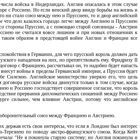
числа войска в Нидерландах. Англия опасалась в этом случае
воре с Россиею. Но если венский двор ввиду борьбы на жизнь и
то ни стало союз между нею и Пруссиею, то и двор английский
 что дело казалось гораздо легче: между Англиею и Пруссиею
я со стороны Пруссии, а с помощью старой союзницы - Австрии
оссиею не считался вовсе лишним и при новых отношениях к
и таким образом в предстоящей войне Англии и Франции все
спокойствия в Германии, для чего прусский король должен дать
ского нападения на них, но препятствовать ему. Фридриху II
оговор с Франциею, рассчитывал он, то надобно будет напасть
е внесут войны в пределы Германской империи, а Пруссия будет
бе Силезию. Английское министерство уверяло его, что цель
договора русские войска двинутся только в том случае, когда
лиею и Россиею господствует совершенное согласие, что король
следствие прервания дипломатических сношений между Россиею
рге сильнее, чем влияние Австрии, потому что английское
але оборонительный союз между Франциею и Австриею.
их держав есть свои интересы, что если в Лондоне был интерес
-Терезиею по поводу австро-французского союза. Когда Кейт
чала: "Не я покинула старую систему; но Англия покинула и