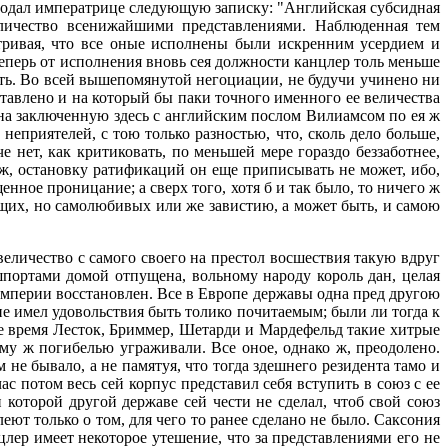
 подал императрице следующую записку: "Английская субсидная
еличество всенижайшими представлениями. Наблюденная тем
атривая, что все оные исполнены были искренним усердием и
Теперь от исполнения вновь сея должности канцлер толь меньше
сть. Во всей вышепомянутой негоциации, не будучи учинено ни
тавлено и на который бы паки точного именного ее величества
 на заключенную здесь с английским послом Вилиамсом по ея ж
неприятелей, с тою только разностью, что, сколь дело больше,
е нет, как критиковать, по меньшей мере гораздо беззаботнее,
 ж, остановку ратификаций он еще приписывать не может, ибо,
нное проницание; а сверх того, хотя б и так было, то ничего ж
дущих, но самолюбивых или же завистию, а может быть, и самою
еличество с самого своего на престол восшествия такую вдруг
шпортами домой отпущена, вольному народу король дан, целая
империи восстановлен. Все в Европе державы одна пред другою
е имел удовольствия быть толико почитаемым; были ли тогда к
нее время Лесток, Бриммер, Шетарди и Мардефельд такие хитрые
ему ж погибелью уграживали. Все оное, однако ж, преодолено.
 не бывало, а не памятуя, что тогда здешнего резидента тамо и
с потом весь сей корпус представил себя вступить в союз с ее
 которой другой державе сей чести не сделал, чтоб свой союз
т только о том, для чего то ранее сделано не было. Саксония
цлер имеет некоторое утешение, что за представлениями его не