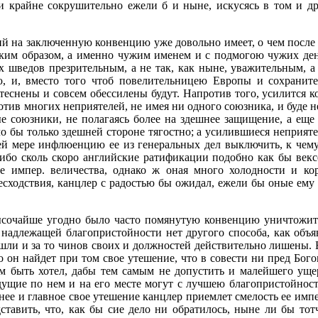
 и крайне сокрушительно ежели б и ныне, искусясь в том и др
на заключенную конвенцию уже довольно имеет, о чем после сожа
егким образом, а именно чужим именем и с подмогою чужих ден
мих шведов презрительным, а не так, как ныне, уважительным, а
 и, вместо того чтоб повелительницею Европы и сохранител
теснены и совсем обессилены будут. Напротив того, усилится к
ив многих неприятелей, не имея ни одного союзника, и буде не 
ые союзники, не полагаясь более на здешнее защищение, а еще
о бы только здешней стороне тягостно; а усилившиеся неприятели
ей мере инфлюенцию ее из генеральных дел выключить, к чему и
бо сколь скоро английские ратификации подобно как бы вексел
ее импер. величества, однако ж оная много холодности и ко
есходствия, канцлер с радостью бы ожидал, ежели бы оные ему
евысочайше угодно было часто помянутую конвенцию уничтожить
е надлежащей благопристойности нет другого способа, как объя
ошли и за то чинов своих и должностей действительно лишены. 
о он найдет при том свое утешение, что в совести ни пред Бог
ам быть хотел, дабы тем самым не допустить и малейшего ущер
дущие по нем и на его месте могут с лучшею благопристойност
нее и главное свое утешение канцлер приемлет смелость ее импер
ставить, что, как бы сие дело ни обратилось, ныне ли бы то