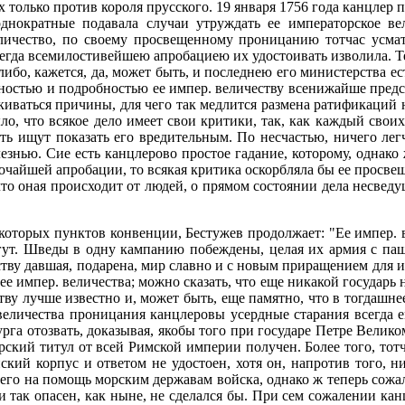
 только против короля прусского. 19 января 1756 года канцлер
однократные подавала случаи утруждать ее императорское в
величество, по своему просвещенному проницанию тотчас усм
всегда всемилостивейшею апробациею их удостоивать изволила. 
либо, кажется, да, может быть, и последнею его министерства е
сностью и подробностью ее импер. величеству всенижайше предс
скиваться причины, для чего так медлится размена ратификаций
, что всякое дело имеет свои критики, так, как каждый своих 
ть ищут показать его вредительным. По несчастью, ничего легч
езнью. Сие есть канцлерово простое гадание, которому, однако
очайшей апробации, то всякая критика оскорбляла бы ее просвеще
, что оная происходит от людей, о прямом состоянии дела несве
оторых пунктов конвенции, Бестужев продолжает: "Ее импер. в
огут. Шведы в одну кампанию побеждены, целая их армия с па
еству давшая, подарена, мир славно и с новым приращением для 
 импер. величества; можно сказать, что еще никакой государь н
ству лучше известно и, может быть, еще памятно, что в тогдаш
 величества проницания канцлеровы усердные старания всегда 
рга отозвать, доказывая, якобы того при государе Петре Великом
ский титул от всей Римской империи получен. Более того, тотча
ский корпус и ответом не удостоен, хотя он, напротив того, ни
го на помощь морским державам войска, однако ж теперь сожалею
 так опасен, как ныне, не сделался бы. При сем сожалении кан