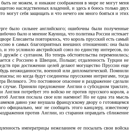
е быть не можем, и никакие соображения в мире не могут меня
ащитою наследственных владений, и здесь я боюсь только двух
что могут себя защищать и что нечего им много бояться и этих
бурге было сильнее английского; ошибочны были полученные
Ошибочно было и мнение Кауница, что политика России истекает
дворе Елисаветы повторялось, что король прусский есть самый
Россию в самых благоприятных внешних отношениях: она была
 и это условило австрийский союз по единству интересов, по
дружбе с султаном. Но теперь обстоятельства переменились;
вается с Россиею в Швеции, Польше; отдаленность Турции не
средств при достижении целей делают могущество Пруссии еще
нибудь неожиданности, военной или дипломатической. Помнили
пасны; но когда будут соединены прусскими интригами, тогда
етра Великого. Это постоянное опасение и раздражение сделали
 случае. Приняли предложение Англии о субсидном трактате,
и Англия потребует это войско не против прусского короля, а
чтоб Англия послала свое или наемное! Но не одна эта мысль
намеков давно уже внушала французскому двору о готовящемся
го официально, мог не сообщать этого канцлеру, известному
аздражения против Англии, из старания оправдать сближение
едленность императрицы нежеланием ее посылать свои войска