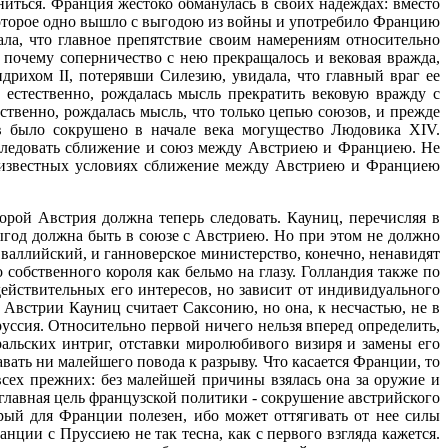
иться. Франция жестоко обманулась в своих надеждах: вместо
 которое одно вышло с выгодою из войны и употребило Францию
ала, что главное препятствие своим намерениям относительно
, почему соперничество с нею прекращалось и вековая вражда,
дрихом II, потерявши Силезию, увидала, что главный враг ее
 естественно, рождалась мысль прекратить вековую вражду с
ственно, рождалась мысль, что только цепью союзов, и прежде
в было сокрушено в начале века могущество Людовика XIV.
оследовать сближение и союз между Австриею и Франциею. Не
и известных условиях сближение между Австриею и Франциею
рой Австрия должна теперь следовать. Кауниц, перечисляя в
ыгод должна быть в союзе с Австриею. Но при этом не должно
 валлийский, и ганноверское министерство, конечно, ненавидят
собственного короля как бельмо на глазу. Голландия также по
действительных его интересов, но зависит от индивидуального
Австрии Кауниц считает Саксонию, но она, к несчастью, не в
уссия. Относительно первой ничего нельзя вперед определить,
еральских интриг, отставки миролюбивого визиря и замены его
ать ни малейшего повода к разрыву. Что касается Франции, то
всех прежних: без малейшей причины взялась она за оружие и
 главная цель французской политики - сокрушение австрийского
рый для Франции полезен, ибо может оттягивать от нее силы
ции с Пруссиею не так тесна, как с первого взгляда кажется.