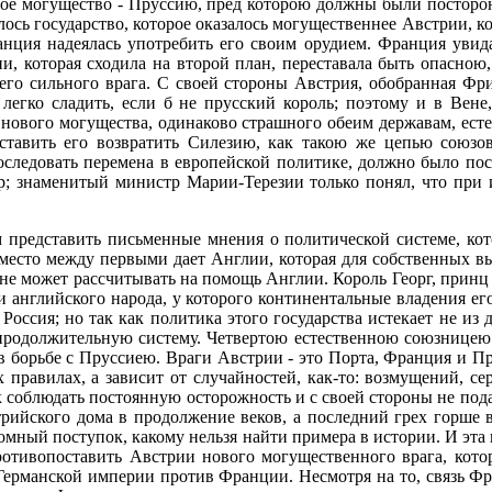
овое могущество - Пруссию, пред которою должны были посторон
илось государство, которое оказалось могущественнее Австрии,
ранция надеялась употребить его своим орудием. Франция увид
ии, которая сходила на второй план, переставала быть опасною
его сильного врага. С своей стороны Австрия, обобранная Фри
легко сладить, если б не прусский король; поэтому и в Вене,
нового могущества, одинаково страшного обеим державам, есте
ставить его возвратить Силезию, как такою же цепью союзо
 последовать перемена в европейской политике, должно было п
р; знаменитый министр Марии-Терезии только понял, что пр
 представить письменные мнения о политической системе, кото
 место между первыми дает Англии, которая для собственных в
 не может рассчитывать на помощь Англии. Король Георг, принц
 английского народа, у которого континентальные владения его 
Россия; но так как политика этого государства истекает не из 
продолжительную систему. Четвертою естественною союзницею 
 в борьбе с Пруссиею. Враги Австрии - это Порта, Франция и Пр
 правилах, а зависит от случайностей, как-то: возмущений, с
 соблюдать постоянную осторожность и с своей стороны не подав
трийского дома в продолжение веков, а последний грех горше 
ломный поступок, какому нельзя найти примера в истории. И эта
ротивопоставить Австрии нового могущественного врага, кото
рманской империи против Франции. Несмотря на то, связь Фран