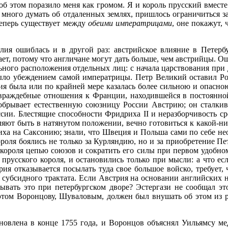
е об этом поразило меня как громом. Я и король прусский вмест
зя много думать об отдаленных землях, пришлось ограничиться з
 теперь существует между
обеими императрицами
, оне покажут, 
лия ошиблась и в другой раз: австрийское влияние в Петер
дает, потому что англичане могут дать больше, чем австрийцы. 
льного расположения отдельных лиц: с начала царствования при 
 было убеждением самой императрицы. Петр Великий оставил 
 была или по крайней мере казалась более сильною и опасною,
враждебные отношения к Франции, находившейся в постоянной 
 обрывает естественную союзницу России Австрию; он сталки
России. Блестящие способности Фридриха II и неразборчивость 
вляют быть в натянутом положении, вечно готовиться к какой-
ха на Саксонию; знали, что Швеция и Польша сами по себе нео
ороля боялись не только за Курляндию, но и за приобретение П
короля цепью союзов и сократить его силы при первом удобном
прусского короля, и остановились только при мысли: а что есл
ия отказывается посылать туда свое большое войско, требует, 
я субсидного трактата. Если Австрия на основании английских 
вать это при петербургском дворе? Эстергази не сообщал это
этом Воронцову, Шуваловым, должен был внушать об этом из р
новлена в конце 1755 года, и Воронцов объяснял Уильямсу м