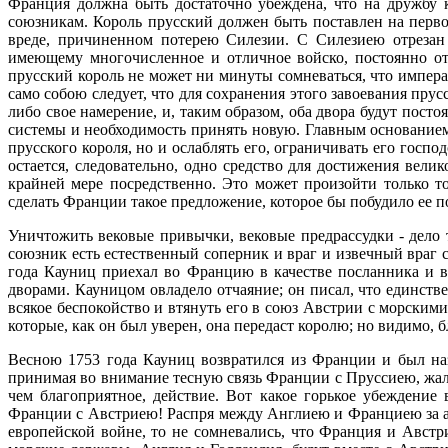
Франция должна быть достаточно убеждена, что на дружбу к
союзникам. Король прусский должен быть поставлен на перво
вреде, причиненном потерею Силезии. С Силезиею отрезан н
имеющему многочисленное и отличное войско, постоянно от
прусский король не может ни минуты сомневаться, что императ
само собою следует, что для сохранения этого завоевания пру
либо свое намерение, и, таким образом, оба двора будут пос
системы и необходимость принять новую. Главным основанием 
прусского короля, но и ослаблять его, ограничивать его госп
остается, следовательно, одно средство для достижения вел
крайней мере посредственно. Это может произойти только т
сделать Франции такое предложение, которое бы побудило ее 
Уничтожить вековые привычки, вековые предрассудки - дело
союзник есть естественный соперник и враг и извечный враг
года Кауниц приехал во Францию в качестве посланника и 
дворами. Кауницом овладело отчаяние; он писал, что единстве
всякое беспокойство и втянуть его в союз Австрии с морски
которые, как он был уверен, она передаст королю; но видимо, 
Весною 1753 года Кауниц возвратился из Франции и был на
принимая во внимание тесную связь Франции с Пруссиею, жал
чем благоприятное, действие. Вот какое горькое убежден
Франции с Австриею! Распря между Англиею и Франциею за ам
европейской войне, то не сомневались, что Франция и Австр