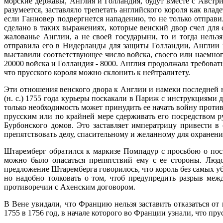
морские державы, Англия и Голландия, будут вместе с Австр
разумеется, заставляло трепетать английского короля как вла
если Ганновер подвергнется нападению, то не только отправи
сделано в таких выражениях, которые венский двор счел для
жалованье Англии, а не своей государыни, то и тогда нельз
отправила его в Нидерланды для защиты Голландии, Англии и
выставили соответствующее число войска, своего или наемног
20000 войска и Голландия - 8000. Англия продолжала требовать
что прусского короля можно склонить к нейтралитету.
Эти отношения венского двора к Англии и намеки последней 
(н. с.) 1755 года курьеры поскакали в Париж с инструкциям
только необходимость может принудить ее начать войну против
прусским или по крайней мере сдерживать его посредством ру
Бурбонского домов. Это заставляет императрицу привести в 
препятствовать делу, спасительному и желанному для охранен
Штаремберг обратился к маркизе Помпадур с просьбою о поср
можно было опасаться препятствий ему с ее стороны. Люд
предложение Штаремберга говорилось, что король без самых у
но надобно толковать о том, чтоб предупредить разрыв меж
противоречии с Ахенским договором.
В Вене увидали, что Францию нельзя заставить отказаться о
1755 в 1756 год, в начале которого во Франции узнали, что пр