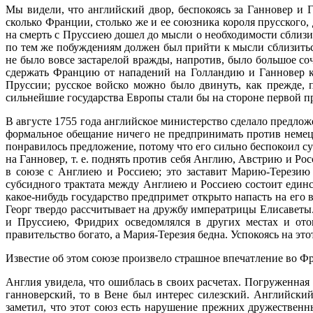
Мы видели, что английский двор, беспокоясь за Ганновер и 
сколько Франции, столько же и ее союзника короля прусского,
на смерть с Пруссиею дошел до мысли о необходимости сблизи
по тем же побуждениям должен был прийти к мысли сблизитьс
не было вовсе застарелой вражды, напротив, было большое со
сдержать Францию от нападений на Голландию и Ганновер к
Пруссии; русское войско можно было двинуть, как прежде,
сильнейшие государства Европы стали бы на стороне первой п
В августе 1755 года английское министерство сделало предлож
формальное обещание ничего не предпринимать против немецк
понравилось предложение, потому что его сильно беспокоил с
на Ганновер, т. е. поднять против себя Англию, Австрию и Ро
в союзе с Англиею и Россиею; это заставит Марию-Терезию 
субсидного трактата между Англиею и Россиею состоит единст
какое-нибудь государство предпримет открыто напасть на его 
Георг твердо рассчитывает на дружбу императрицы Елисаветы
и Пруссиею, Фридрих осведомлялся в других местах и отов
правительство богато, а Мария-Терезия бедна. Успокоясь на эт
Известие об этом союзе произвело страшное впечатление во Ф
Англия увидела, что ошиблась в своих расчетах. Погруженная 
ганноверский, то в Вене был интерес силезский. Английски
заметил, что этот союз есть нарушение прежних дружествен