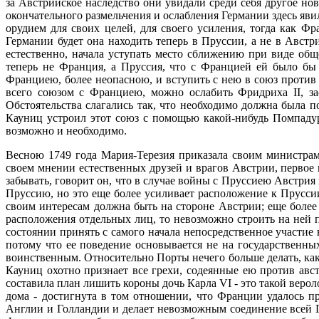
за Австрийское наследство они увидали среди себя другое н
окончательного размельчения и ослабления Германии здесь яв
орудием для своих целей, для своего усиления, тогда как Ф
Германии будет она находить теперь в Пруссии, а не в Австр
естественно, начала уступать место сближению при виде общ
теперь не Франция, а Пруссия, что с Францией ей было бы 
Франциею, более неопасною, и вступить с нею в союз против 
всего союзом с Франциею, можно ослабить Фридриха II, за
Обстоятельства слагались так, что необходимо должна была
Кауниц устроил этот союз с помощью какой-нибудь Помпаду
возможно и необходимо.
Весною 1749 года Мария-Терезия приказала своим министрам
своем мнении естественных друзей и врагов Австрии, первое
забывать, говорит он, что в случае войны с Пруссиею Австрия
Пруссию, но это еще более усиливает расположение к Пруссии
своим интересам должна быть на стороне Австрии; еще более 
расположения отдельных лиц, то невозможно строить на ней 
состоянии принять с самого начала непосредственное участие
потому что ее поведение основывается не на государственных
воинственным. Относительно Порты нечего больше делать, как
Кауниц охотно признает все грехи, содеянные ею против авс
составила план лишить короны дочь Карла VI - это такой веро
дома - достигнута в том отношении, что Франции удалось п
Англии и Голландии и делает невозможным соединение всей Ге