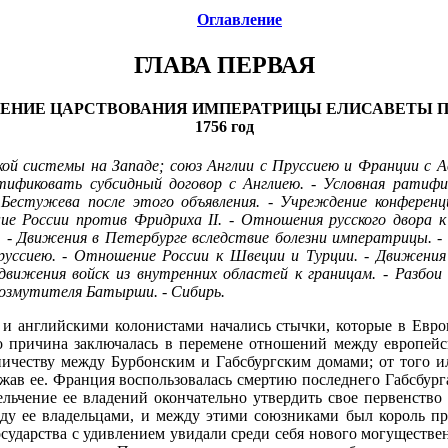
Оглавление
ГЛАВА ПЕРВАЯ
ЕНИЕ ЦАРСТВОВАНИЯ ИМПЕРАТРИЦЫ ЕЛИСАВЕТЫ 
1756 год
кой системы на Западе; союз Англии с Пруссиею и Франции с А
ификовать субсидный договор с Англиею. - Условная ратифика
а Бестужева после этого объявления. - Учреждение конференци
ие России против Фридриха II. - Отношения русского двора к п
й. - Движения в Петербурге вследствие болезни императрицы. 
ссиею. - Отношение России к Швеции и Турции. - Движения в
вижения войск из внутренних областей к границам. - Разбои 
возмутителя Батырши. - Сибирь.
и английскими колонистами начались стычки, которые в Евро
 причина заключалась в перемене отношений между европейск
ничеству между Бурбонским и Габсбургским домами; от того и
жав ее. Франция воспользовалась смертию последнего Габсбурга,
льчение ее владений окончательно утвердить свое первенство 
у ее владельцами, и между этими союзниками был король прус
ударства с удивлением увидали среди себя нового могуществен