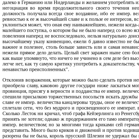
далеко в Германию или Нидерланды и желанием употреблять их
негоциация во время продолжительного своего течения не
должность получала всегда свое воздаяние, ибо ее импер. 
ревностью к ее ж высочайшей славе и к пользе ее интересов, 
уклониться может, что оная ему наиважнейшею, нежели когда-
малейшего поступка, о котором бы не было наперед со всею я
повеления наперед не воспоследовало, нельзя натурально дои
высочайшему указу конвенцию, ежели б давно известно не было
важнее и полезнее, столь больше зависть или и самая ненавис
нежели прямое дело делать. Целый свет заражен ныне сею бол
как выше упомянуто, что ничего не учинено в сем деле без выс
легче нет, как ту самую критику употребить к доказательству
ненавистью преисполненных".
Отклонив возражения, которые можно было сделать против нек
приобрела славу, каковою другие государи ниже ласкаться м
провинция, присягу в верности и подданства ее импер. велич
спешили присылкою торжественных посольств искать дружбы ее
славе ее импер. величества канцлеровы труды, оное ее величе
сплетали сети, что без мудрого и просвещенного ее императ.
Сколько Лесток ни кричал, чтоб графа Кейзерлинга из Ренегсбу
принять не хотели; однако ж продержанием его тамо император
импер. величеством; но за многими тогда криками сей герман
представить. Много было криков и движений и против ходивше
разорена бы не была, король прусский Шлезии не удержал бы и