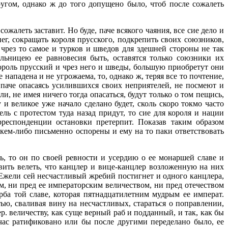
угом, однако ж до того допущено было, чтоб после сожалеть
леть заставит. Но буде, паче всякого чаяния, все сие дело и
ег, сокращать короля прусского, подкрепить своих союзников,
 чрез то самое и турков и шведов для здешней стороны не так
ьницею ее равновесия быть, оставятся только союзники их
ороль прусский и чрез него и шведы, большую приобретут они
нападена и не угрожаема, то, однако ж, теряя все то почтение,
 паче опасаясь усилившихся своих неприятелей, не посмеют и
, не имея ничего тогда опасаться, будут только о том пещись,
 великое уже начало сделано будет, сколь скоро токмо часто
ь с протестом туда назад придут, то сие для короля и нации
рреспонденции остановки претерпит. Показав таким образом
 кем-либо письменно оспорены и ему на то паки ответствовать
, то он по своей ревности и усердию о ее монаршей славе и
вить велеть, что канцлер и вице-канцлер возложенную на них
Ежели сей несчастливый жребий постигнет и одного канцлера,
ом, ни пред ее императорским величеством, ни пред отечеством
ба той славе, которая пятнадцатилетним мудрым ее императ.
ью, сваливая вину на несчастливых, стараться о поправлении,
. величеству, как суще верный раб и подданный, и так, как бы
тчас ратификовано или бы после другими переделано было, ее