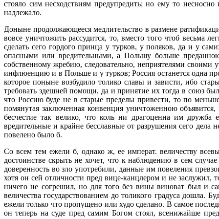
стояло сим несходствиям предупредить; но ему то несносно
надлежало.
Доныне продолжающееся медлительство в размене ратификаций 
вовсе уничтожить рассудится, то, вместо того чтоб весьма л
сделать сего гордого принца у турков, у поляков, да и у са
опасными или вредительными, а Польшу больше преданною,
собственному жребию, следовательно, неприятелями своими у
инфлюенцию и в Польше и у турков; Россия останется одна прот
которое поныне возбудило толико славы и зависти, ибо стар
требовать здешней помощи, да и принятие их тогда в союз был
что Россию буде не в старые пределы привести, то по меньш
помянутая заключенная конвенция уничтоженною объявится, и
бесчестие так велико, что коль ни драгоценна им дружба 
вредительные и крайне бесславные от разрушения сего дела н
повелено было б.
Со всем тем ежели б, однако ж, ее императ. величеству вс
достоинстве скрыть не хочет, что к наблюдению в сем случа
доверенность во зло употребили, данные им повеления превз
хотя он сей отличности пред вице-канцлером и не заслужил, т
ничего не согрешил, но для того без вины виноват был и с
величества государствованием до толикого градуса дошла. Бу
ежели только что пропущено или худо сделано. В самое послед
он теперь на суде пред самим Богом стоял, всенижайше пред