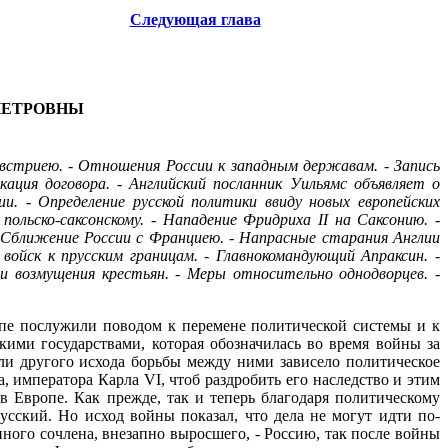
Следующая глава
ПЕТРОВНЫ
встриею. - Отношения России к западным державам. - Запись
ция договора. - Английский посланник Уильямс объявляет о
и. - Определение русской политики ввиду новых европейских
ольско-саксонскому. - Нападение Фридриха II на Саксонию. -
- Сближение России с Франциею. - Напрасные старания Англии
ойск к прусским границам. - Главнокомандующий Апраксин. -
и возмущения крестьян. - Меры относительно однодворцев. -
пе послужили поводом к перемене политической системы и к
ими государствами, которая обозначилась во время войны за
ли другого исхода борьбы между ними зависело политическое
 императора Карла VI, чтоб раздробить его наследство и этим
в Европе. Как прежде, так и теперь благодаря политическому
ский. Но исход войны показал, что дела не могут идти по-
ного сочлена, внезапно выросшего, - Россию, так после войны