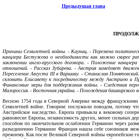
Предыдущая глава
ПРОДОЛЖ
Причины Семилетней войны. - Кауниц. - Перемена политичес
канцлера Бестужева о необходимости как можно скорее рат
заключении англо-прусского договора. - Положение канцлер
отношений. - Рассказ Зубарева. - Австрия замедляет движен
Переселение Августа III в Варшаву. - Станислав Понятовски
склонить Елисавету к посредничеству между Австриею и Пру
Финансовые меры для поддержания войны. - Следствия перед
Малороссия. - Восточная украйна. - Похождения башкирского 
Весною 1754 года в Северной Америке между французскими 
Семилетней войне. Говорим: послужили поводом, потому что
Австрийское наследство. Европа привыкла к вековому сопер
равновесие Европы, независимость других, менее сильных дер
способом по окончательном ослаблении Германии через разме
разъединению Германии Франция нашла себе союзников межд
прежнему. Как после Великой Северной войны европейские гос