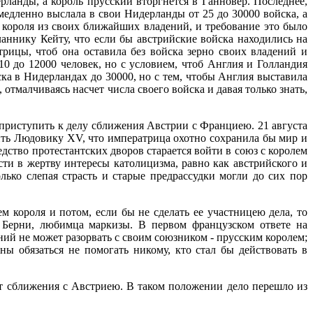
ланды, а король прусский вторгнется в Ганновер. Последнее,
емедленно выслала в свои Нидерланды от 25 до 30000 войска, а
о короля из своих ближайших владений, и требование это было
аннику Кейту, что если бы австрийские войска находились на
трицы, чтоб она оставила без войска зерно своих владений и
0 до 12000 человек, но с условием, чтоб Англия и Голландия
ка в Нидерландах до 30000, но с тем, чтобы Англия выставила
отмалчиваясь насчет числа своего войска и давая только знать,
приступить к делу сближения Австрии с Франциею. 21 августа
ить Людовику XV, что императрица охотно сохранила бы мир и
дство протестантских дворов старается войти в союз с королем
сти в жертву интересы католицизма, равно как австрийского и
лько слепая страсть и старые предрассудки могли до сих пор
 короля и потом, если бы не сделать ее участницею дела, то
 Берни, любимца маркизы. В первом французском ответе на
ий не может разорвать с своим союзником - прусским королем;
ы обязаться не помогать никому, кто стал бы действовать в
от сближения с Австриею. В таком положении дело перешло из