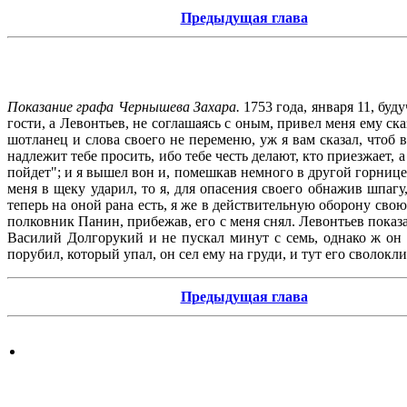
Предыдущая глава
Показание графа Чернышева Захара.
1753 года, января 11, бу
гости, а Левонтьев, не соглашаясь с оным, привел меня ему ска
шотланец и слова своего не переменю, уж я вам сказал, чтоб в
надлежит тебе просить, ибо тебе честь делают, кто приезжает, а
пойдет"; и я вышел вон и, помешкав немного в другой горнице,
меня в щеку ударил, то я, для опасения своего обнажив шпагу
теперь на оной рана есть, я же в действительную оборону свою 
полковник Панин, прибежав, его с меня снял. Левонтьев показа
Василий Долгорукий и не пускал минут с семь, однако ж он
порубил, который упал, он сел ему на груди, и тут его сволокли 
Предыдущая глава