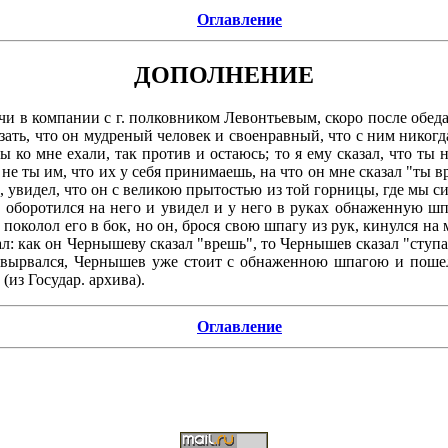
Оглавление
ДОПОЛНЕНИЕ
дучи в компании с г. полковником Левонтьевым, скоро после об
зать, что он мудреный человек и своенравный, что с ним никогда н
ы ко мне ехали, так против и остаюсь; то я ему сказал, что ты н
 не ты им, что их у себя принимаешь, на что он мне сказал "ты вре
 увидел, что он с великою прытостью из той горницы, где мы сид
, оборотился на него и увидел и у него в руках обнаженную шпа
поколол его в бок, но он, брося свою шпагу из рук, кинулся на 
л: как он Чернышеву сказал "врешь", то Чернышев сказал "ступа
 вырвался, Чернышев уже стоит с обнаженною шпагою и пошел 
(из Государ. архива).
Оглавление