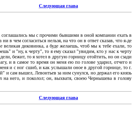
Следующая глава
еда соглашались мы с прочими бывшими в оной компании ехать в
и в чем согласиться нельзя, на что он в ответ сказав, что я-де
е великая диковинка, а буде желаешь, чтоб мы к тебе ехали, то
шь" и "ну, к черту", то я ему сказал "увидим, кто у нас к черту
ели, бежит, то я хотел в другую горницу отойтить, но он сзади
гу, и в самое то время он меня ею по голове ударил, отчего и
меня и с ног сшиб, и как услышали оное в другой горнице, то г.
й" и сам вышел, Левонтьев за ним сунулся, но держал его князь
на него, и поколол; он, выхватя, своею Чернышева в голову
Следующая глава