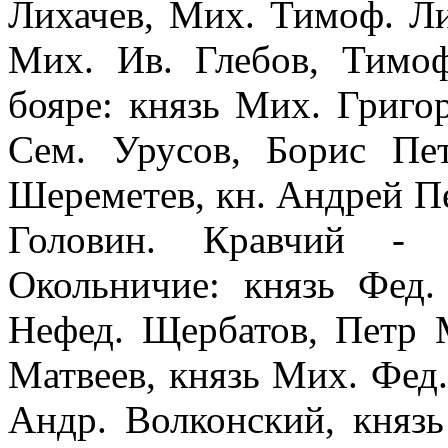
Лихачев, Мих. Тимоф. Ли
Мих. Ив. Глебов, Тимоф
бояре: князь Мих. Григо
Сем. Урусов, Борис Пе
Шереметев, кн. Андрей Пе
Головин. Кравчий - 
Окольничие: князь Фед.
Нефед. Щербатов, Петр 
Матвеев, князь Мих. Фед
Андр. Волконский, княз