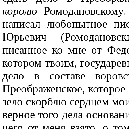
королю
Ромодановскому.
написал любопытное пи
Юрьевич (Ромодановс
писанное ко мне от Федо
котором твоим, государев
дело в составе воров
Преображенское, которое 
зело скорблю сердцем мои
верное того дела основани
чего от меня взято, о то