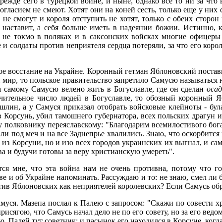
режде сего в турецкой войне, и ныне, однако все то ни за что
гласием не смеют. Хотят они на коней сесть, только еще у них ст
не смогут и короля отступить не хотят, только с обеих сторон
наставит, а себя больше иметь в надеянии божии. Истинно, ка
ь; не токмо в поляках и в саксонских войсках многие офицер
е и солдаты против неприятеля сердца потеряли, за что его корол
кое восстание на Украйне. Коронный гетман Яблоновский постав
 мир, то польское правительство запретило Самусю называться н
 а самому Самусю велено жить в Богуславле, где он сделан
осад
чительное число людей в Богуславле, то обозный коронный Яб
шлин, а у Самуся приказал отобрать войсковые клейноты - була
 Корсунь, убил тамошнего губернатора, всех польских драгун и
полковнику переяславскому: "Благодарим всемилостивого бога,
и под меч и на все Заднепрье хвалились. Знаю, что оскорбится н
ко из Корсуни, но и изо всех городов украинских их выгнал, и 
а и будучи готовы за веру христианскую умереть".
тся мне, что эта война нам не очень противна, потому что г
е и об Украйне напоминать. Рассуждаю и то: не знаю, смел ли б
ротив Яблоновских как неприятелей королевских? Если Самусь обр
муся. Мазепа послал к Палею с запросом: "Скажи по совести х
исягою, что Самусь начал дело не по его совету, но за его ведо
ю, Палей тут советник: и пасынок его находился в Корсуне, когд