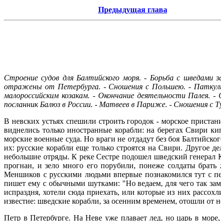
Предыдущая глава
Строение судов для Балтийского моря. - Борьба с шведами 
отражены от Петербурга. - Сношения с Польшею. - Паткуль 
малороссийским козакам. - Окончание деятельности Палея. -
посланник Балюз в России. - Матвеев в Париже. - Сношения с
В невских устьях спешили строить городок - морское пристани
виднелись только иностранные корабли: на берегах Свири ки
морские военные суда. Но враги не отдадут без боя Балтийског
их: русские корабли еще только строятся на Свири. Другое д
небольшие отряды. К реке Сестре подошел шведский генерал К
прогнан, и зело много его порубили, понеже солдаты брать
Меншиков с русскими людьми впервые познакомился тут с пет
пишет ему с обычными шутками: "Но ведаем, для чего так замеш
испраздня, хотели сюда приехать, или которые из них рассох
известие: шведские корабли, за осенним временем, отошли от н
Петр в Петербурге. На Неве уже плавает лед, но царь в море