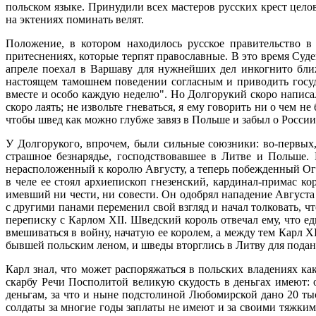
польском языке. Принудили всех мастеров русских крест цело
на эктениях поминать велят.
Положение, в котором находилось русское правительство в
притеснениях, которые терпят православные. В это время Суд
апреле поехал в Варшаву для нужнейших дел инкогнито бли
настоящем тамошнем поведении согласным и приводить госуд
вместе и особо каждую неделю". Но Долгорукий скоро написал
скоро лаять; не извольте гневаться, я ему говорить ни о чем н
чтобы швед как можно глубже завяз в Польше и забыл о России,
У Долгорукого, впрочем, были сильные союзники: во-первых, 
страшное безнарядье, господствовавшее в Литве и Польше
нерасположенный к королю Августу, а теперь побежденный Ог
в челе ее стоял архиепископ гнезенский, кардинал-примас к
имевший ни чести, ни совести. Он одобрял нападение Августа
с другими панами переменил свой взгляд и начал толковать, ч
переписку с Карлом XII. Шведский король отвечал ему, что е
вмешиваться в войну, начатую ее королем, а между тем Карл X
бывшей польским леном, и шведы вторглись в Литву для пода
Карл знал, что может распоряжаться в польских владениях как
скарбу Речи Посполитой великую скудость в деньгах имеют: 
деньгам, за что и ныне подстолиной Любомирской дано 20 ты
солдаты за многие годы заплаты не имеют и за своими тяжким