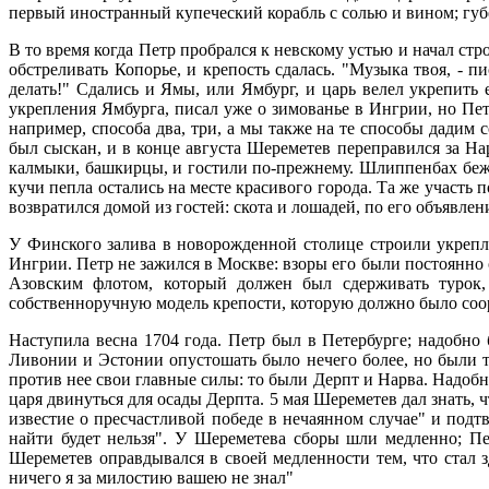
первый иностранный купеческий корабль с солью и вином; губ
В то время когда Петр пробрался к невскому устью и начал стр
обстреливать Копорье, и крепость сдалась. "Музыка твоя, - п
делать!" Сдались и Ямы, или Ямбург, и царь велел укрепить
укрепления Ямбурга, писал уже о зимованье в Ингрии, но Петр
например, способа два, три, а мы также на те способы дадим
был сыскан, и в конце августа Шереметев переправился за На
калмыки, башкирцы, и гостили по-прежнему. Шлиппенбах бежал
кучи пепла остались на месте красивого города. Та же участ
возвратился домой из гостей: скота и лошадей, по его объявле
У Финского залива в новорожденной столице строили укрепл
Ингрии. Петр не зажился в Москве: взоры его были постоянно о
Азовским флотом, который должен был сдерживать турок, 
собственноручную модель крепости, которую должно было соор
Наступила весна 1704 года. Петр был в Петербурге; надобно
Ливонии и Эстонии опустошать было нечего более, но были т
против нее свои главные силы: то были Дерпт и Нарва. Надоб
царя двинуться для осады Дерпта. 5 мая Шереметев дал знать,
известие о пресчастливой победе в нечаянном случае" и подт
найти будет нельзя". У Шереметева сборы шли медленно; Пет
Шереметев оправдывался в своей медленности тем, что стал 
ничего я за милостию вашею не знал"