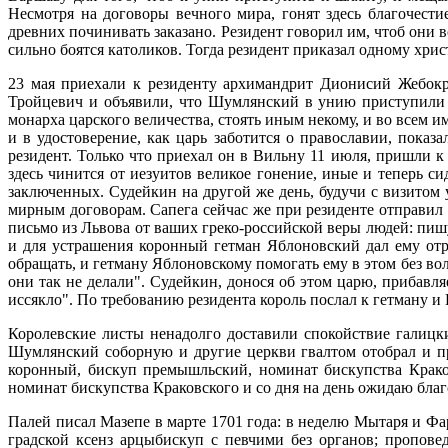
Несмотря на договоры вечного мира, гонят здесь благочести
древних починивать заказано. Резидент говорил им, чтоб они в
сильно боятся католиков. Тогда резидент приказал одному хри
23 мая приехали к резиденту архимандрит Дионисий Жебокр
Тройцевич и объявили, что Шумлянский в унию приступили 
монарха царского величества, стоять иным некому, и во всем 
и в удостоверение, как царь заботится о православии, пока
резидент. Только что приехал он в Вильну 11 июля, пришли 
здесь чинится от иезуитов великое гонение, иные и теперь с
заключенных. Судейкин на другой же день, будучи с визитом 
мирным договорам. Сапега сейчас же при резиденте отправил
письмо из Львова от ваших греко-российской веры людей: пиш
и для устрашения коронный гетман Яблоновский дал ему от
обращать, и гетману Яблоновскому помогать ему в этом без во
они так не делали". Судейкин, донося об этом царю, прибавл
иссякло". По требованию резидента король послал к гетману 
Королевские листы ненадолго доставили спокойствие галицк
Шумлянский соборную и другие церкви гвалтом отобрал и пр
коронный, бискуп премышльский, номинат бискупства Краковс
номинат бискупства Краковского и со дня на день ожидаю благо
Палей писал Мазепе в марте 1701 года: в неделю Мытаря и Ф
градской ксенз арцыбискуп с певчими без органов; пропове