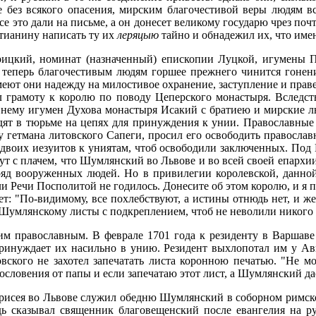
е без всякого опасения, мирским благочестивой веры людям вс
се это дали на письме, а он донесет великому государю чрез почт
стианину написать ту их
леряцыю
тайно и обнадежил их, что имен
ицкий, номинат (назначенный) епископии Луцкой, игумены По
теперь благочестивым людям горшее прежнего чинится гонение
имеют они надежду на милостивое охранение, заступление и прав
зал грамоту к королю по поводу Цеперского монастыря. Вследст
к нему игумен Духова монастыря Исакий с братиею и мирские л
идят в тюрьме на цепях для принуждения к унии. Православные 
у гетмана литовского Сапеги, просил его освободить православ
 двоих иезуитов к униятам, чтоб освободили заключенных. По
ут с плачем, что Шумлянский во Львове и во всей своей епархии
ряд вооруженных людей. Но в привилегии королевской, данной
ли Речи Посполитой не годилось. Донесите об этом королю, и я 
яет: "По-видимому, все похлебствуют, а истины отнюдь нет, и ж
и Шумлянскому листы с подкреплением, чтоб не неволили никого
им православным. В феврале 1701 года к резиденту в Варшаве 
инуждает их насильно в унию. Резидент выхлопотал им у Авг
кого не захотел запечатать листа коронною печатью. "Не мог
словения от папы и если запечатаю этот лист, а Шумлянский дас
арисея во Львове служил обедню Шумлянский в соборном римско
дь сказывал священник благовещенский после евангелия на р