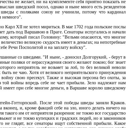
ества не желает, ни на кумплементе себя приятно показать не
 выслан шведский посол, однако и ныне много есть резидентов
б шведы с поляками союзу не учинили, потому что кардинал
и немного".
о Карл XII не хотел мириться. В мае 1702 года польские послы
чет дать под Варшавою в Праге. Сенаторы испугались и начали
кому, который писал Головину: "Вельми опасаются, что многие
 величество великую скудость имеет в деньгах; на непотребные
себе Речи Посполитой и на заплату войску".
шанные со шведами. "И ныне, - доносил Долгорукий, - берут в
 иные поляки от нерассуждения своего желают покою; бог знает
оторого неприятель не возьмет за лоб, то без великой неволи
их быть не чаю. Хотя от великого неприятельского принуждения
 войну свою пресекут. Также и высокая персона без охоты, за
з той войны впредь себе не чает прибыли. Зело надлежит нам
й имеет при себе многие деньги, в Варшаве королю шведскому
тейн-Готторпский. После этой победы шведы заняли Краков.
 вконец, и, кроме факций себе на зло, иного делать ничего на
ля такого им от неприятеля разорения: не токмо все государство
 выжег и не токмо купецких и градских людей, но и законников
о не глядят, все сенаторы ищут собственной прибыли. Какое