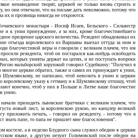
якое ненавидение творят, церквей не только вновь строить и
у, но они отвечали, что на письме дать невозможно, потому что
а их и прозвища никогда не откроются.
чаевского монастыря - Иосиф Исаев, Бельского - Сильвестр
 и к унии принуждение, а за них, кроме благочестивейшего
едное призрение царского величества. Резидент обнадеживал их
вие отъезда королевского из Варшавы выехал оттуда за ним и
юди благочестивой веры и говорили с великим плачем, что им
просили резидента, чтоб он постарался как-нибудь освободить
ных, которых унияты держат на цепях, и не поступать вопреки
д Ригою мальборский хорунжий говорил Судейкину: "Получил я
 многие церкви обратил, также и самих их принуждает к унии,
 Шумлянскому, не написано, чтоб неволить в унию и церкви
по королевскому указу к гетману и к Шумлянскому отпишу, чтоб
елают конечно, чтоб у них в Польше и Литве наше благочестие
 в унию.
начали приходить львовские братчики с великим плачем, что
уста новый лист, за королевскою рукою, но канцлер великий
у приложить печать, - говорил он резиденту, - потому что я
т знать папе, то папа не пришлет мне благословения".
м костеле, а в неделю Блудного сына служил обедню в церкви
усском языке, а другую иезуит Голимовский после обедни на