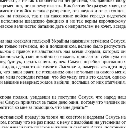
 вменяют, а не так озлоблены на неприятеля, как давнюю злобу
ремен нет, не по чему взлезть. Как бестия без разуму ходят, не
 имеют от войск великое разорение, от шведов и от саксонцев.
к на поляков, так и на саксонские войска гораздо надеяться
ы исполнены шведскою факциею и не так верны королевскому
евское величество баталию дать с неприятелем не хочет, всегда
ил над козаками польской Украйны наказным гетманом Самуся,
е только гетманом, но и полковником, велено было распустить
ником
с правом начальствовать над всеми людьми, которых он
лоновский, сын покойного гетмана, прислал от себя туда на
ву, бунчук, печать и пять пушек. Самусь перебил присланных
 жидов, сделал то же самое в Лысянке и, намереваясь идти под
 что наши враги не утешились: они не только на самого меня,
а меня господин гетман, что без указу его я это сделал, однако
сами мещане неверных жидов выбили, послыша от них отягчения,
оспода поляки, увидавши из поступка Самуся, что народ наш
ы Самусь приняться за такое дело один, потому что человек он
атится ко мне за помощию, что мне делать?"
ристианской правду: за твоим ли советом и ведомом Самусь на
мом, потому что не раз писал к нему с жалобами на утеснения от
а там начали бить поляков и жидов, и сват его Искра, полковник