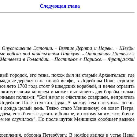
Следующая глава
. - Опустошение Эстонии. - Взятие Дерпта и Нарвы. - Шведы
ные войска под начальством Паткуля. - Отношения Паткуля к
 Матвеева в Голландии. - Постников в Париже. - Французский
вый городок, его тезка, похож был на старый Архангельск, где
мадные деревья и на новой верфи, в Лодейном Поле, строили
се лето 1703 года стоят 9 шведских кораблей, и нечем отразить
 покинут своим королем и может выставлять для борьбы только
онными полками: "Бой начат и счастливо совершен, неприятель
Лодейное Поле спускать суда. А между тем наступила осень.
и дождь целый день. Тяжко стало Меншикову; он зовет Петра,
даем, есть бочек с десять и больше, и потому мним, что, бочки
 том не случилось". Но после шуток Меншиков сообщает важное
крепления, оборона Петербургу. В ноябре явился в устье Невы