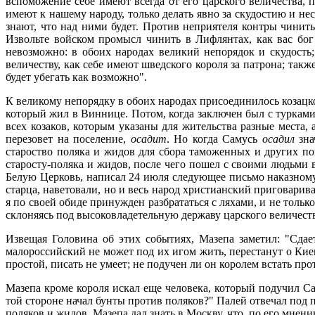
вспоможение себе имеют всегда от его царского величества, п
имеют к нашему народу, только делать явно за скудостию и несо
знают, что над ними будет. Против неприятеля контры чинить 
Извольте войском промысл чинить в Лифлянтах, как вас бог 
невозможно: в обоих народах великий непорядок и скудост
величеству, как себе имеют шведского короля за патрона; такж
будет убегать как возможно".
К великому непорядку в обоих народах присоединилось козац
который жил в Виннице. Потом, когда заключен был с турками
всех козаков, которым указаны для жительства разные места,
перезовет на поселение,
осадит
. Но когда Самусь
осадил
зна
староство поляка и жидов для сбора таможенных и других по
старосту-поляка и жидов, после чего пошел с своими людьми в
Белую Церковь, написал 24 июля следующее письмо наказному 
старца, наветовали, но и весь народ христианский приговаривал
я по своей обиде принужден разбрататься с ляхами, и не толь
склоняясь под высоковладетельную державу царского величеств
Извещая Головина об этих событиях, Мазепа заметил: "Сдае
малороссийский не может под их игом жить, перестанут о Киев
простой, писать не умеет; не подучен ли он королем встать п
Мазепа кроме короля искал еще человека, который подучил Са
той стороне начал бунты против поляков?" Палей отвечал под пр
поляков и жидов. Мазепа дал знать в Москву, что, по его мнени