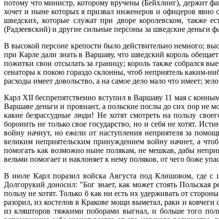
потому что министр, которому вручены (Бейхлинг), держит фа
хочет и ныне которых я призвал инженеров и офицеров явно о
шведских, которые служат при дворе королевском, также е
(Радзеевский) и другие сильные персоны за шведские деньги ф
В высокой персоне крепости было действительно немного; высо
при Карле дали знать в Варшаву, что шведский король обещае
пожитки свои отсылать за границу; король также собрался вы
сенаторы к покою гораздо склонны, чтоб неприятель каким-ниб
расходы имеет довольство, а на самое дело мало что имеет; зе
Карл XII беспрепятственно вступил в Варшаву 11 мая с конны
Варшаве деньги и провиант, а польские послы до сих пор не м
какие безрассудные люди! Не хотят смотреть на пользу своег
боронить не только свое государство, но и себя не хотят. Ис
войну начнут, но ежели от наступления неприятеля за помощи
великим неприятельским принуждением войну начнет, а чтоб 
помогать как возможно ныне полякам, не мешкав, дабы непри
вельми помогает и наклоняет к нему поляков, от чего боже упа
В июле Карл поразил войска Августа под Клишовом, где с 
Долгорукий доносил: "Бог знает, как может стоять Польская р
пользу не хотят. Только б как ни есть их удерживать от сторон
разорил, из костелов в Кракове мощи выметал, раки и ковчеги
из кляшторов тяжкими поборами выгнал, и больше того поля