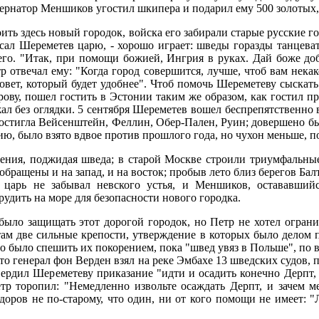
ернатор Меншиков угостил шкипера и подарил ему 500 золотых, 
оить здесь новый городок, войска его забирали старые русские го
исал Шереметев царю, - хорошо играет: шведы горазды танцеват
 его. "Итак, при помощи божией, Ингрия в руках. Дай боже до
 отвечал ему: "Когда город совершится, лучше, чтоб вам некакой
 совет, который будет удобнее". Чтоб помочь Шереметеву сыска
рову, пошел гостить в Эстонии таким же образом, как гостил п
 без оглядки. 5 сентября Шереметев вошел беспрепятственно в
ь постигла Вейсенштейн, Феллин, Обер-Пален, Руин; довершено 
нию, было взято вдвое против прошлого года, но чухон меньше, п
ения, поджидая шведа; в старой Москве строили триумфальные 
бращены и на запад, и на восток; пробыв лето близ берегов Бал
царь не забывал невского устья, и Меншиков, остававшийс
удить на море для безопасности нового городка.
 было защищать этот дорогой городок, но Петр не хотел огра
ам две сильные крепости, утверждение в которых было делом пе
но было спешить их покорением, пока "швед увяз в Польше", по
 что генерал фон Верден взял на реке Эмбахе 13 шведских судов,
вердил Шереметеву приказание "идти и осадить конечно Дерпт, 
р торопил: "Немедленно извольте осаждать Дерпт, и зачем ме
здоров не по-старому, что один, ни от кого помощи не имеет: 