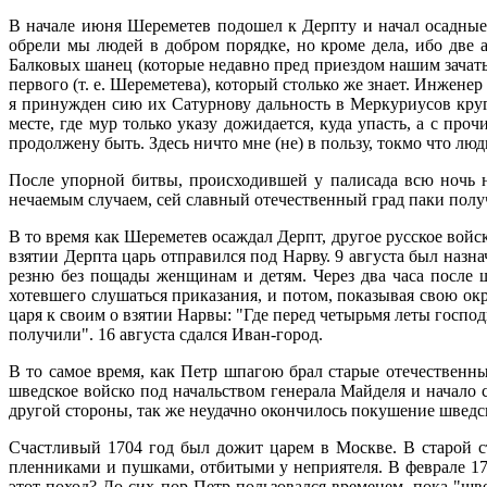
В начале июня Шереметев подошел к Дерпту и начал осадные 
обрели мы людей в добром порядке, но кроме дела, ибо две а
Балковых шанец (которые недавно пред приездом нашим зачаты),
первого (т. е. Шереметева), который столько же знает. Инженер
я принужден сию их Сатурнову дальность в Меркуриусов круг 
месте, где мур только указу дожидается, куда упасть, а с пр
продолжену быть. Здесь ничто мне (не) в пользу, токмо что люд
После упорной битвы, происходившей у палисада всю ночь н
нечаемым случаем, сей славный отечественный град паки получ
В то время как Шереметев осаждал Дерпт, другое русское вой
взятии Дерпта царь отправился под Нарву. 9 августа был наз
резню без пощады женщинам и детям. Через два часа после ш
хотевшего слушаться приказания, и потом, показывая свою ок
царя к своим о взятии Нарвы: "Где перед четырьмя леты госпо
получили". 16 августа сдался Иван-город.
В то самое время, как Петр шпагою брал старые отечественн
шведское войско под начальством генерала Майделя и начало 
другой стороны, так же неудачно окончилось покушение шведс
Счастливый 1704 год был дожит царем в Москве. В старой с
пленниками и пушками, отбитыми у неприятеля. В феврале 170
этот поход? До сих пор Петр пользовался временем, пока "шв