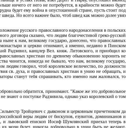
льше ничего от него не потребуется, в крайности можно будет
трудна будет ему война в опустошенной стране, пусть стоит под
 шведа. Но всего важнее было, чтоб швед как можно долее увяз
положение русского православного народонаселения в польских
ного договора сказано, что людям благочестивой греко-русской
а ныне к нам, великому государю, донесено, что православных
 монастыри и церкви отнимают, а именно, недавно в Пинском
кий Радзивил, канцлер Вел. княж. Литовского, и приобщил ко
православных христиан по древнему обыкновению хоронить не
тва чинится, никогда не бывало, что нам, великому государю,
им людям говорил, чтоб королевское величество, по должности
ия св. духа, и православных христиан в унию не обращать, и
аторы станут тебя спрашивать, кто именно нам жаловался, то
добровольно обратится, принимают. "Какое же это добровольное
не знают о поступке Радзивила, однако указ королевский о том
н Сильвестр Тройцевич с дьяконом и церковным причетником да
-российской веры людям от бискупов, езувитов, доминиканов и
ю, и львовский епископ Иосиф Шумлянский приехал теперь в
о их мочи будет, никогда добровольно в унии быть не желают.