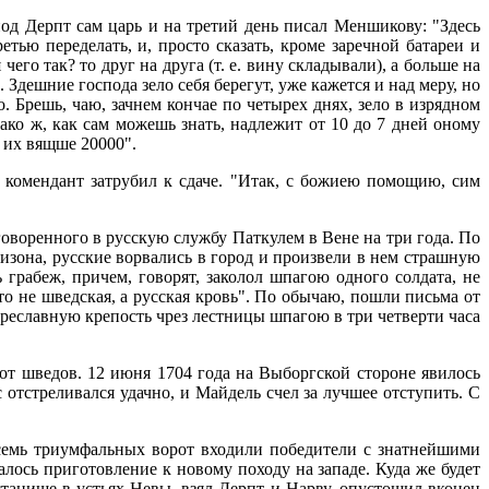
од Дерпт сам царь и на третий день писал Меншикову: "Здесь
тью переделать, и, просто сказать, кроме заречной батареи и
го так? то друг на друга (т. е. вину складывали), а больше на
 Здешние господа зело себя берегут, уже кажется и над меру, но
 Брешь, чаю, зачнем кончае по четырех днях, зело в изрядном
нако ж, как сам можешь знать, надлежит от 10 до 7 дней оному
о их вящше 20000".
 комендант затрубил к сдаче. "Итак, с божиею помощию, сим
оворенного в русскую службу Паткулем в Вене на три года. По
изона, русские ворвались в город и произвели в нем страшную
грабеж, причем, говорят, заколол шпагою одного солдата, не
о не шведская, а русская кровь". По обычаю, пошли письма от
преславную крепость чрез лестницы шпагою в три четверти часа
от шведов. 12 июня 1704 года на Выборгской стороне явилось
отстреливался удачно, и Майдель счел за лучшее отступить. С
 семь триумфальных ворот входили победители с знатнейшими
лось приготовление к новому походу на западе. Куда же будет
станище в устьях Невы, взял Дерпт и Нарву, опустошил вконец