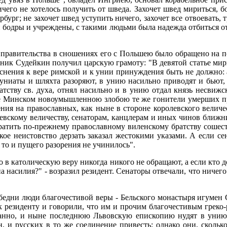
го не хотелось получить от шведа. Захочет швед мириться, бо
бург; не захочет швед уступить ничего, захочет все отвоевать, 
ли бодры и учреждены, с такими людьми была надежда отбиться от
го правительства в сношениях его с Польшею было обращено на 
ьник Судейкин получил царскую грамоту: "В девятой статье мир
снения к вере римской и к унии принуждения быть не должно: 
ниаты и шляхта разоряют, в унию насильно приводят и бьют,
ству св. духа, отнял насильно и в унию отдал князь несвижс
тве Минском новоумышленною злобою те же гонители умерших 
ния на православных, как ныне в стороне королевского величес
евскому величеству, сенаторам, канцлерам и иных чинов ближн
ратить по-прежнему православному виленскому братству сошеств
ое неистовство дерзать заказал жестокими указами. А если сен
 то и пущего разорения не учинилось".
 в католическую веру никогда никого не обращают, а если кто 
 насилия?" - возразил резидент. Сенаторы отвечали, что ничего 
у обедни люди благочестивой веры - Бельского монастыря игуме
к резиденту и говорили, что им и прочим благочестивым греко
естанно, и ныне последнюю Львовскую епископию нудят в уни
, и русских в то же соединение привесть: однако они, скольк