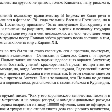
сильства другого не делают, только Климента, папу римского,
авлений польскому правительству. В Биржах не было речи о
авился в феврале 1701 года стольник Василий Постников, но в
ий: Постникову приказано "быть послушным Долгорукому и в
 и прилежным радением, писать о делах к великому государю
орить мне ему ни о чем невозможно, а я чаю, что станет меня
м трудном посту. Главная забота русского посла состояла в том,
ется заключить мир с Карлом XII.
 во что бы то ни стало свергнуть его с престола, во-вторых,
нными вельможами - Огинским и Сапегою. Сапега, и прежде
 Польше также явилась партия недовольных королем Августом;
ния, богатый, ученый, красноречивый прелат, но при этом не
юнде, но, когда Август потерпел неудачи, Радзеевский вместе
тому поляки не должны в нее мешаться. В этом смысле завел он
ть с престола Августа. Паны толковали, что Польша не должна
ем и королевством, расположился с своим войском в Курляндии,
горукий писал: "Как у его королевского величества, также и в
м метрессам и на опары (оперы) и комедии довольные расходы
ь одним опаристам на зиму 100000 ефимков; многие офицеры и
иким трудом ныне отправляются дела его царского величества,