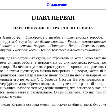
Оглавление
ГЛАВА ПЕРВАЯ
ЦАРСТВОВАНИЕ ПЕТРА I АЛЕКСЕЕВИЧА
за Петербург. - Отобрание у шведов старых русских городов
в русской службе; его деятельность. - Русские вспомогатель
 Сношения с венским двором. - Паткуль в Вене. - Деятельность
 Турциею. - Деятельность Петра Толстого в Константинополе.
ще для иностранных судов, но строитель не хотел, чтоб этот но
пела сильная работа, в нетронутых до сих пор лесах
ронили
гро
о моря. На невских устьях строят русский городок, а подле них в
ело на сухом пути: здесь можно померяться с шведом, который
ронгиорт; сам Петр в начале июля пошел на него с четырьмя к
 живьем его не хотели". С берегов Сестры Петр отправился в 
ербургским октябрем: солнца давно уже нет, страшный ветер 
кались; разве за тем медление чинится, что ренского у вас, ве
лись, замачиваете и размачиваете. О сем сожалеем, что нас при
евского устья.
, около Котлина-острова меряет морскую глубину: здесь будут у