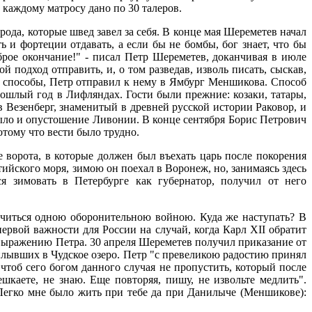
каждому матросу дано по 30 талеров.
рода, которые швед завел за себя. В конце мая Шереметев начал
ь и фортеции отдавать, а если бы не бомбы, бог знает, что бы
брое окончание!" - писал Петр Шереметев, доканчивая в июле
 подход отправить, и, о том разведав, изволь писать, сыскав,
ть способы, Петр отправил к нему в Ямбург Меншикова. Способ
рошлый год в Лифляндах. Гости были прежние: козаки, татары,
 Везенберг, знаменитый в древней русской истории Раковор, и
было и опустошение Ливонии. В конце сентября Борис Петрович
отому что вести было трудно.
ворота, в которые должен был въехать царь после покорения
тийского моря, зимою он поехал в Воронеж, но, занимаясь здесь
я зимовать в Петербурге как губернатор, получил от него
ничиться одною оборонительною войною. Куда же наступать? В
рвой важности для России на случай, когда Карл XII обратит
 выражению Петра. 30 апреля Шереметев получил приказание от
 плывших в Чудское озеро. Петр "с превеликою радостию принял
чтоб сего богом данного случая не пропустить, который после
шкаете, не знаю. Еще повторяя, пишу, не извольте медлить".
"Легко мне было жить при тебе да при Данилыче (Меншикове):