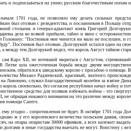
вать и подписываться на унию; русским благочестивым попам на
 начале 1701 года, не позволяло ему делать сильных предст
ейкин был отозван с резидентства, и посланником в Польшу отпр
жний стольник и генерал-адъютант князь Григорий Долгорук
аревы дела ко всякой прибыли, тайно и явно с осторожностию
 Головину: "Постников мне чинится ни мало не послушен, и гов
е буду". Постников был отозван. Долгорукий остался один на свое
 а между тем Долгорукий видел, что король Август тайком стара
сам Карл XII, не хотевший мириться с Августом, стремившийся
. В Литве шла ожесточенная борьба между двумя могуществе
инским, обратился к шведскому королю с просьбою о помощи. В
оролевства Михаил Радзеевский, красивый, знатного происхожде
 на Ливонию, служил благодарственный молебен за взятие Динам
то король своевольно, без согласия республики начал войну и по
динственное средство для поляков избежать войны - это свергну
II, не обращая никакого внимания на это различие между корол
ния помощи Сапеге.
 ему угодно - сопротивления не будет. В октябре 1701 года Дол
однако ж у его королевского величества польским дамам, свои
сяч, на опары опаристам 30000 ефимков, а всех належит выдат
и долгами в иные государства выехать не могут. Воистину с вел