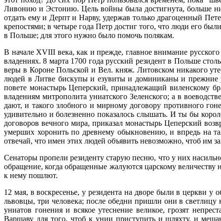
Ливонию и Эстонию. Цель войны была достигнута, больше ниче
отдать ему и Дерпт и Нарву, удержав только драгоценный Петер
крепостями; в четыре года Петр достиг того, что люди его бы
в Польше; для этого нужно было помочь полякам.
В начале XVIII века, как и прежде, главное внимание русско
владениях. 8 марта 1700 года русский резидент в Польше стол
веры в Короне Польской и Вел. княж. Литовском никакого уте
людей в Литве бискупы и езувиты и доминиканы и прежние у
повете монастырь Цеперский, принадлежащий виленскому брат
владениям митрополита униатского Зеленского; а в воеводс
дают, и такого злобного и мирному договору противного гоне
удивительно и болезненно показалось слышать. И ты бы корол
договоров вечного мира, приказал монастырь Цеперский возв
умерших хоронить по древнему обыкновению, и впредь на так
отвечай, что имен этих людей объявить невозможно, чтоб им за
Сенаторы пропели резиденту старую песню, что у них насильно
обращение, когда обращенные жалуются царскому величеству на
к нему пошлют.
12 мая, в воскресенье, у резидента на дворе были в церкви 
львовцы, три человека; после обедни пришли они в светлицу 
униатов гонения и всякое утеснение великое, грозят непр
Варшаву для того, чтоб к унии приступить и шляхту, и мещан