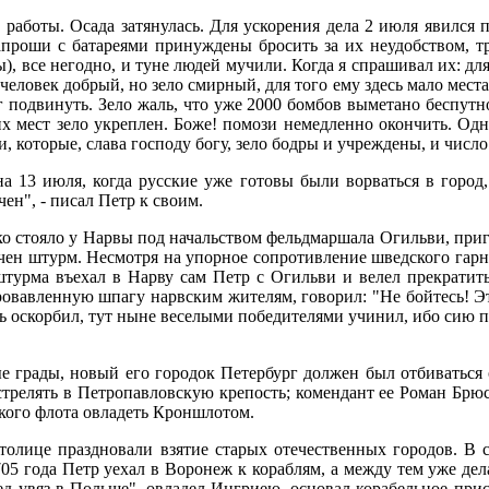
работы. Осада затянулась. Для ускорения дела 2 июля явился п
проши с батареями принуждены бросить за их неудобством, тре
 все негодно, и туне людей мучили. Когда я спрашивал их: для че
 человек добрый, но зело смирный, для того ему здесь мало места.
подвинуть. Зело жаль, что уже 2000 бомбов выметано беспутно.
очих мест зело укреплен. Боже! помози немедленно окончить. Од
и, которые, слава господу богу, зело бодры и учреждены, и числ
а 13 июля, когда русские уже готовы были ворваться в город,
ен", - писал Петр к своим.
ско стояло у Нарвы под начальством фельдмаршала Огильви, приг
начен штурм. Несмотря на упорное сопротивление шведского гарн
турма въехал в Нарву сам Петр с Огильви и велел прекратить 
ровавленную шпагу нарвским жителям, говорил: "Не бойтесь! Эт
дь оскорбил, тут ныне веселыми победителями учинил, ибо сию 
ые грады, новый его городок Петербург должен был отбиваться 
стрелять в Петропавловскую крепость; комендант ее Роман Брюс 
кого флота овладеть Кроншлотом.
толице праздновали взятие старых отечественных городов. В
5 года Петр уехал в Воронеж к кораблям, а между тем уже дела
ед увяз в Польше", овладел Ингриею, основал корабельное при