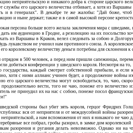
кцию неприятельскую и никакого добра к стороне царского велич
т службы его царского величества отбивает, а хотя из Варшавы
сть и в генералах". В декабре те же жалобы: "Дай боже, что
акцию и ныне держат; также и в самой высокой персоне крепост
кая персона больше всего желала заключения мира с шведами, н
т дать им аудиенцию в Гродне, а резолюцию на их посольство хо
ехать из Варшавы в Краков, велел следовать за собою и Долгору
удь лукавством не учинил нам противного союза. А королевское
ло его королевскому величеству деньги потребны для склонения к 
м отрядом в 500 человек, а перед ним пришли сапежинцы, переме
огли добиться конференции у шведского короля. Несмотря на то,
о государства, каждый смотрит собственной прибыли, и если к
тинно, хотя с ними аллианс учинен будет, а продолжение войны 
ю его царского величества могут освободиться, то, чаю, скоро
продолжительно вести, того не чаю, понеже его величество и
ятель не принудил их на нас с собою, понеже посол французски
си!"
шведской стороны был убит зять короля, герцог Фридрих Голш
еспублика: вся от неприятеля и от междоусобной войны разорена
ы неприятельской, а нам вспоможения от них я никакого не чаю д
 серебряные все побрал, гробы разорил, в замке дом королевский
кам разорения и ругания делать невозможно. Однако ни на чт