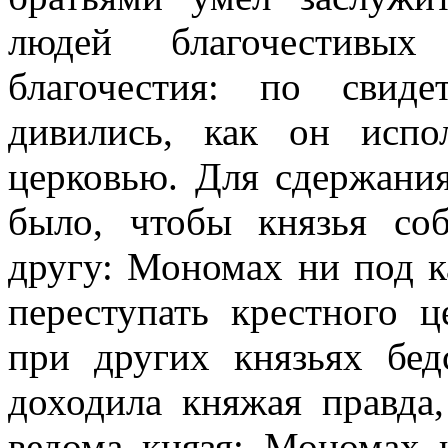
людей благочестивы
благочестия: по свиде
дивились, как он испо
церковью. Для сдержания
было, чтобы князья со
другу: Мономах ни под к
переступать крестного 
при других князьях бед
доходила княжая правда
ведома князя: Мономах 