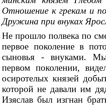
Отношение к грекам и по
Дружина при внуках Яросл
Не прошло полвека по сме
первое поколение в пот
сыновья - внуками. М
первом поколении, вид
осиротелых князей добыт
которой не давали им дя
Изяслав был изгнан брат