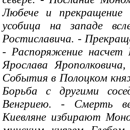
Любече и прекращение 
усобица на западе всл
Ростиславича. - Прекраще
- Распоряжение насчет 
Ярослава Ярополковича, 
События в Полоцком княж
Борьба с другими сосе
Венгриею. - Смерть ве
Киевляне избирают Моном
минским князем Глебом