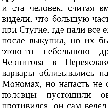
и ста человек, считая 
видели, что большую час
при Стугне, где пали все 
после выкупил, но их бы
этою-то небольшою д
Чернигова в Переяслав
варвары облизывались на
Мономах, но напасть не с
половцы пустошили ок
противился, он сам велел