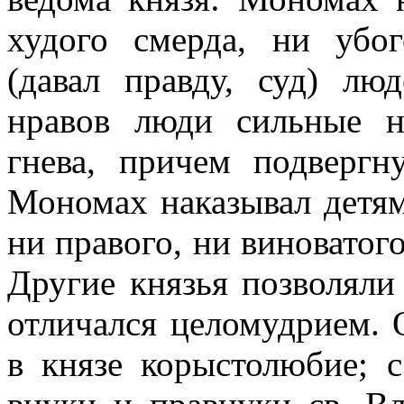
худого смерда, ни уб
(давал правду, суд) лю
нравов люди сильные н
гнева, причем подверг
Мономах наказывал детям
ни правого, ни виноватог
Другие князья позволяли
отличался целомудрием. 
в князе корыстолюбие; с