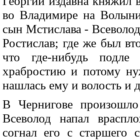
Георгий издавна княжил в
во Владимире на Волыни
сын Мстислава - Всеволод;
Ростислав; где же был вт
что где-нибудь подле
храбростию и потому ну
нашлась ему и волость и 
В Чернигове произошло
Всеволод напал враспл
согнал его с старшего 