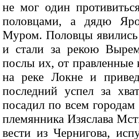
не мог один противитьс
половцами, а дядю Яро
Муром. Половцы явились 
и стали за рекою Выре
послы их, от правленные 
на реке Локне и приве
последний успел за хва
посадил по всем городам 
племянника Изяслава Мст
вести из Чернигова, исп