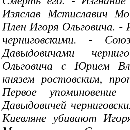
Смерть его. - Изгнание
Изяслав Мстиславич М
Плен Игоря Ольговича. -
черниговскими. - Сою
Давыдовичами черниг
Ольговича с Юрием Вл
князем ростовским, про
Первое упоминовение
Давыдовичей черниговски
Киевляне убивают Игор