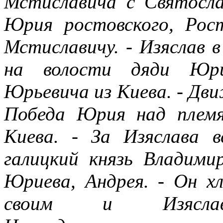
Мстиславича с Святосла
Юрия ростовского, Рост
Мстиславичу. - Изяслав в
на волости дяди Юри
Юрьевича из Киева. - Дви
Победа Юрия над племя
Киева. - За Изяслава 
галицкий князь Владими
Юриева, Андрея. - Он 
своим и Изяслав