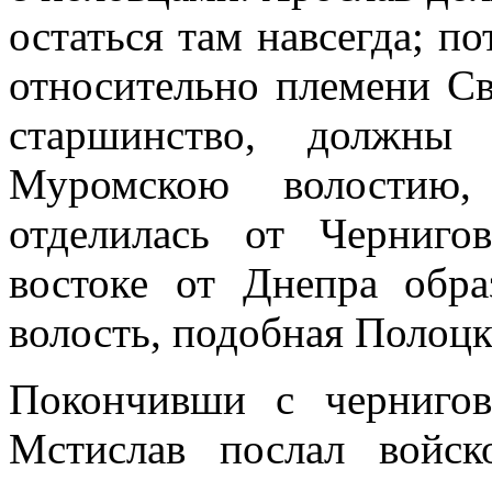
остаться там навсегда; п
относительно племени Св
старшинство, должны
Муромскою волостию, 
отделилась от Черниго
востоке от Днепра обра
волость, подобная Полоцк
Покончивши с черниго
Мстислав послал войск