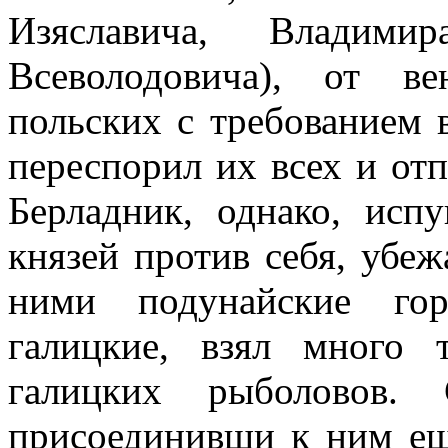
Изяславича, Владимир
Всеволодовича), от в
польских с требованием 
переспорил их всех и от
Берладник, однако, исп
князей против себя, убеж
ними подунайские гор
галицкие, взял много 
галицких рыболовов. 
присоединивши к ним ещ