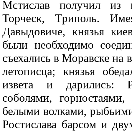
Мстислав получил из к
Торческ, Триполь. Им
Давыдовиче, князья кие
были необходимо соедин
съехались в Моравске на
летописца; князья обед
извета и дарились: Р
соболями, горностаями,
белыми волками, рыбьими
Ростислава барсом и дв