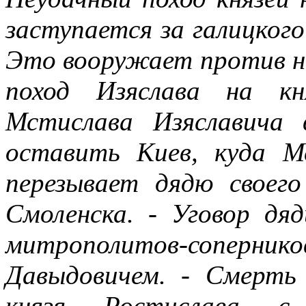
заступается за галицкого
Это вооружает против не
поход Изяслава на кн
Мстислава Изяславича 
оставить Киев, куда М
перезывает дядю своег
Смоленска. - Уговор дя
митрополитов-соперни
Давыдовичем. - Смерть 
князя Ростислава с 